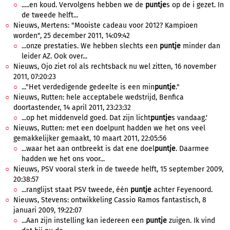
.....en koud. Vervolgens hebben we de
puntje
s op de i gezet. In
de tweede helft...
Nieuws, Mertens: "Mooiste cadeau voor 2012? Kampioen
worden", 25 december 2011, 14:09:42
...onze prestaties. We hebben slechts een
puntje
minder dan
leider AZ. Ook over...
Nieuws, Ojo ziet rol als rechtsback nu wel zitten, 16 november
2011, 07:20:23
..."Het verdedigende gedeelte is een min
puntje
."
Nieuws, Rutten: hele acceptabele wedstrijd, Benfica
doortastender, 14 april 2011, 23:23:32
...op het middenveld goed. Dat zijn licht
puntje
s vandaag.'
Nieuws, Rutten: met een doelpunt hadden we het ons veel
gemakkelijker gemaakt, 10 maart 2011, 22:05:56
...waar het aan ontbreekt is dat ene doel
puntje
. Daarmee
hadden we het ons voor...
Nieuws, PSV vooral sterk in de tweede helft, 15 september 2009,
20:38:57
...ranglijst staat PSV tweede, één
puntje
achter Feyenoord.
Nieuws, Stevens: ontwikkeling Cassio Ramos fantastisch, 8
januari 2009, 19:22:07
...Aan zijn instelling kan iedereen een
puntje
zuigen. Ik vind