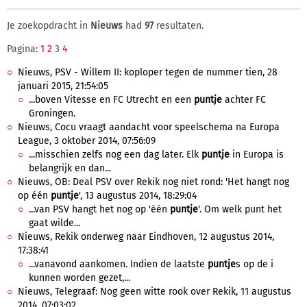
Je zoekopdracht in
Nieuws
had
97
resultaten.
Pagina:
1
2
3
4
Nieuws, PSV - Willem II: koploper tegen de nummer tien, 28
januari 2015, 21:54:05
...boven Vitesse en FC Utrecht en een
puntje
achter FC
Groningen.
Nieuws, Cocu vraagt aandacht voor speelschema na Europa
League, 3 oktober 2014, 07:56:09
...misschien zelfs nog een dag later. Elk
puntje
in Europa is
belangrijk en dan...
Nieuws, OB: Deal PSV over Rekik nog niet rond: 'Het hangt nog
op één
puntje
', 13 augustus 2014, 18:29:04
...van PSV hangt het nog op 'één
puntje
'. Om welk punt het
gaat wilde...
Nieuws, Rekik onderweg naar Eindhoven, 12 augustus 2014,
17:38:41
...vanavond aankomen. Indien de laatste
puntje
s op de i
kunnen worden gezet,...
Nieuws, Telegraaf: Nog geen witte rook over Rekik, 11 augustus
2014, 07:03:02