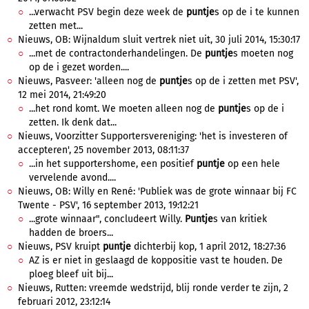
...verwacht PSV begin deze week de
puntje
s op de i te kunnen
zetten met...
Nieuws, OB: Wijnaldum sluit vertrek niet uit, 30 juli 2014, 15:30:17
...met de contractonderhandelingen. De
puntje
s moeten nog
op de i gezet worden....
Nieuws, Pasveer: 'alleen nog de
puntje
s op de i zetten met PSV',
12 mei 2014, 21:49:20
...het rond komt. We moeten alleen nog de
puntje
s op de i
zetten. Ik denk dat...
Nieuws, Voorzitter Supportersvereniging: 'het is investeren of
accepteren', 25 november 2013, 08:11:37
...in het supportershome, een positief
puntje
op een hele
vervelende avond....
Nieuws, OB: Willy en René: 'Publiek was de grote winnaar bij FC
Twente - PSV', 16 september 2013, 19:12:21
...grote winnaar", concludeert Willy.
Puntje
s van kritiek
hadden de broers...
Nieuws, PSV kruipt
puntje
dichterbij kop, 1 april 2012, 18:27:36
AZ is er niet in geslaagd de koppositie vast te houden. De
ploeg bleef uit bij...
Nieuws, Rutten: vreemde wedstrijd, blij ronde verder te zijn, 2
februari 2012, 23:12:14