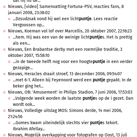
dat hij nu de...
Nieuws, [video] Samenvatting Fortuna-PSV, reacties fans, 8
januari 2008, 23:38:02
...Dzsudzsak vond hij wel een licht
puntje
. Lees reactie
Vergoossen op...
Nieuws, Koeman vol lof over Marcellis, 20 oktober 2007, 22:16:23
...hem. Hij was een van de weinige licht
puntje
s. Het is prettig
als een...
Nieuws, Een Brabantse derby met een roemrijke traditie, 3
oktober 2007, 15:58:10
...in de tweede helft nog voor een hoogte
puntje
in een verder
gezapige...
Nieuws, Heracles draait stroef, 13 december 2006, 09:54:07
...met 6-1. Alleen bij Feyenoord werd een
puntje
gepakt. In de
beker ging het...
Nieuws, OB: 'Amusement' in Philips Stadion, 7 juni 2006, 17:53:03
...Volgende week worden de laatste
puntje
s op de i gezet. Dan
wordt ook...
Nieuws, Volledige uitslag MOS: Simons derde, 14 mei 2006,
21:24:56
...Gomes kwam uiteindelijk slechts vier
puntje
s tekort.
Ibrahim Afellay...
Nieuws, Mogelijk overkapping voor fotografen op Oost, 13 juli