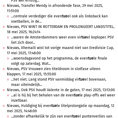
PSV wel ernstig...
Nieuws, Transfer Mendy in afrondende fase, 29 mei 2025,
11:51:00
...centrale verdediger die even
tue
el ook als linksback kan
voetballen, in de...
Nieuws, PSV WINT IN ROTTERDAM EN PROLONGEERT LANDSTITEL,
18 mei 2025, 16:24:14
...waren de Amsterdammers weer even vir
tue
el koploper. PSV
liet zich door...
Nieuws, Xhemaili wist tot vorige maand niet van Eredivisie Cup,
17 mei 2025, 17:48:00
...woensdagavond op het programma, de even
tue
le finale
volgt op zaterdag. Wat...
Nieuws, PSV Vrouwen zien titeldroom in slotfase uiteen
klappen, 17 mei 2025, 15:55:00
...het niet. Lang stond PSV vanmiddag vir
tue
el bovenaan,
maar uiteindelijk...
Nieuws, Ook PSV houdt Valente in de gaten, 17 mei 2025, 13:13:00
...al is hij bij het behalen van de even
tue
le play-offs wel weer
inzetbaar.
Nieuws, Huldiging bij even
tue
le titelprolongatie op maandag, 12
mei 2025, 14:48:00
...zonder afhankelijk te zijn van even
tue
el puntenverlies van