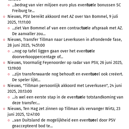
...bedrag van vier miljoen euro plus even
tue
le bonussen SC
Freiburg te...
Nieuws, PSV bereikt akkoord met AZ over Van Bommel, 9 juli
2025, 11:11:00
...ziet Van Bommel af van een contrac
tue
le afspraak met AZ.
De aanvaller zou...
Nieuws, Transfer Tillman naar Leverkusen in afrondende fase,
28 juni 2025, 14:51:00
...nog op tafel liggen gaan over het even
tue
le
doorverkooppercentage of...
Nieuws, Voormalig Feyenoorder op radar van PSV, 26 juni 2025,
13:19:00
...zijn transferwaarde nog behoudt en even
tue
el ook creëert.
De speler lijkt...
Nieuws, "Tillman persoonlijk akkoord met Leverkusen", 24 juni
2025, 20:13:00
...is wel een eerste stap in de even
tue
le totstandkoming van
deze transfer....
Nieuws, Ten Hag zet zinnen op Tillman als vervanger Wirtz, 23
juni 2025, 12:47:00
...van Duitsland de mogelijkheid een even
tue
el door PSV
geaccepteerd bod te...