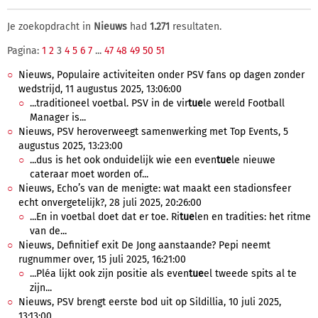
Je zoekopdracht in
Nieuws
had
1.271
resultaten.
Pagina:
1
2
3
4
5
6
7
...
47
48
49
50
51
Nieuws, Populaire activiteiten onder PSV fans op dagen zonder
wedstrijd, 11 augustus 2025, 13:06:00
...traditioneel voetbal. PSV in de vir
tue
le wereld Football
Manager is...
Nieuws, PSV heroverweegt samenwerking met Top Events, 5
augustus 2025, 13:23:00
...dus is het ook onduidelijk wie een even
tue
le nieuwe
cateraar moet worden of...
Nieuws, Echo’s van de menigte: wat maakt een stadionsfeer
echt onvergetelijk?, 28 juli 2025, 20:26:00
...En in voetbal doet dat er toe. Ri
tue
len en tradities: het ritme
van de...
Nieuws, Definitief exit De Jong aanstaande? Pepi neemt
rugnummer over, 15 juli 2025, 16:21:00
...Pléa lijkt ook zijn positie als even
tue
el tweede spits al te
zijn...
Nieuws, PSV brengt eerste bod uit op Sildillia, 10 juli 2025,
13:13:00