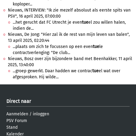
koploper...
Nieuws, INTERVIEW: "Ik zie mezelf absoluut als eerste spits van
PSV", 16 april 2025, 07:00:00
...het gerucht dat FC Utrecht je even
tue
el zou willen halen,
indien de...
Nieuws, De Jong: "Hier zal ik de rest van mijn leven van balen",
13 april 2025, 02:20:44
...plaats om zich te focussen op een even
tue
le
contractverlenging: "De club...
Nieuws, Bosz over zijn bijzondere band met Beenhakker, 11 april
2025, 13:40:00
...groep gewerkt. Daar hadden we contrac
tue
el wat over
afgesproken. Hij wilde...
Direct naar
Aanmelden
/
inloggen
PSV Forum
Stand
Kalender