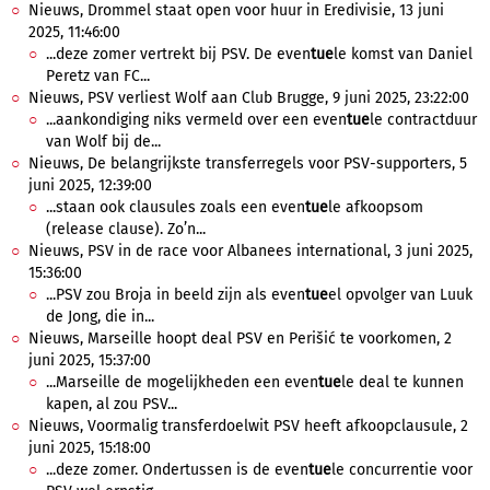
Nieuws, Drommel staat open voor huur in Eredivisie, 13 juni
2025, 11:46:00
...deze zomer vertrekt bij PSV. De even
tue
le komst van Daniel
Peretz van FC...
Nieuws, PSV verliest Wolf aan Club Brugge, 9 juni 2025, 23:22:00
...aankondiging niks vermeld over een even
tue
le contractduur
van Wolf bij de...
Nieuws, De belangrijkste transferregels voor PSV-supporters, 5
juni 2025, 12:39:00
...staan ook clausules zoals een even
tue
le afkoopsom
(release clause). Zo’n...
Nieuws, PSV in de race voor Albanees international, 3 juni 2025,
15:36:00
...PSV zou Broja in beeld zijn als even
tue
el opvolger van Luuk
de Jong, die in...
Nieuws, Marseille hoopt deal PSV en Perišić te voorkomen, 2
juni 2025, 15:37:00
...Marseille de mogelijkheden een even
tue
le deal te kunnen
kapen, al zou PSV...
Nieuws, Voormalig transferdoelwit PSV heeft afkoopclausule, 2
juni 2025, 15:18:00
...deze zomer. Ondertussen is de even
tue
le concurrentie voor