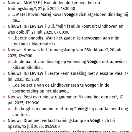
Nieuws, ANALYSE | Hoe deden de keepers het op
trainingskamp?, 21 juli 2025, 17:30:00
... Matěj Kovář: Matěj Kovář
voeg
de zich afgelopen dinsdag bij
de...
Nieuws, INTERVIEW | Olij: “Mijn familie komt uit Eindhoven en
was dolblij”, 21 juli 2025, 07:00:00
...beetje onnodig. Want het gaat niks toe
voeg
en aan mijn
toekomst. Naarmate ik...
Nieuws, Hoe was het trainingskamp van PSV dit jaar?, 20 juli
2025, 12:47:00
...In de nacht van dinsdag op woensdag
voeg
de ook aanwinst
Kiliann Sildillia...
Nieuws, INTERVIEW | Eerste kennismaking met Alessane Pléa, 17
juli 2025, 15:12:00
...de selectie van de Eindhovenaren te
voeg
en in de
voorbereiding op het nieuwe...
Nieuws, Pepi over nieuw rugnummer: "Ik vind het een eer", 17
juli 2025, 13:10:00
...hij krijgt zijn nummer niet terug",
voeg
t hij daar lachend nog
aan toe....
Nieuws, Drommel verlaat trainingskamp en
voeg
t zich bij
Sparta, 15 juli 2025, 09:59:00