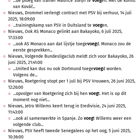
...de ploeg van trainer Maurice Steijn te
voeg
en. Met de komst
van Kovář...
Nieuws, Drommel verlengt contract met PSV bij verhuur, 14 juli
2025, 18:09:00
...trainingskamp van PSV in Duitsland te
voeg
en.
Nieuws, Ook AS Monaco gelinkt aan Bakayoko, 6 juli 2025,
17:33:00
...ook AS Monaco aan dat lijstje toege
voeg
d. Monaco zou de
eerste gesprekken...
Nieuws, Volgende Bundesligaclub meldt zich voor Bakayoko, 26
juni 2025, 21:41:00
...United kan dus nu ook Dortmund toege
voeg
d worden.
Volgens de...
Nieuws, Roetgering stopt per 1 juli bij PSV Vrouwen, 26 juni 2025,
12:26:00
...opvolger van Roetgering zich bij hen
voeg
t. Het is op dit
moment nog niet...
Nieuws, Jetro Willems keert terug in Eredivisie, 24 juni 2025,
11:43:00
...ook al samenwerkte in Spanje. Zo
voeg
t Willems weer een
volgende club...
Nieuws, PSV heeft tweede Senegalees op het oog, 5 juni 2025,
10:36:00