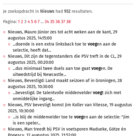
Je zoekopdracht in
Nieuws
had
932
resultaten.
Pagina:
1
2
3
4
5
6
7
...
34
35
36
37
38
Nieuws, Mauro Júnior zes tot acht weken aan de kant, 29
augustus 2025, 14:15:00
...doende is een extra linksback toe te
voeg
en aan de
selectie, heeft dat...
Nieuws, Dit zijn de tegenstanders die PSV treft in de CL, 29
augustus 2025, 00:20:00
...dus minimaal twee duels aan toe gaat
voeg
en. De
uitwedstrijd bij Newcastle...
Nieuws, Bevestigd: Land maakt seizoen af in Groningen, 28
augustus 2025, 10:30:00
...bevestigd. De talentvolle middenvelder
voeg
t zich met
onmiddelijke ingang...
Nieuws, PSV bevestigt komst Jim Koller van Vitesse, 19 augustus
2025, 10:30:00
...is blij de middenvelder toe te
voeg
en aan de selectie: "Jim
is een speler...
Nieuws, Man treedt bij PSV in voetsporen Madueke, Götze én
Popescu, 12 augustus 2025, 21:52:00