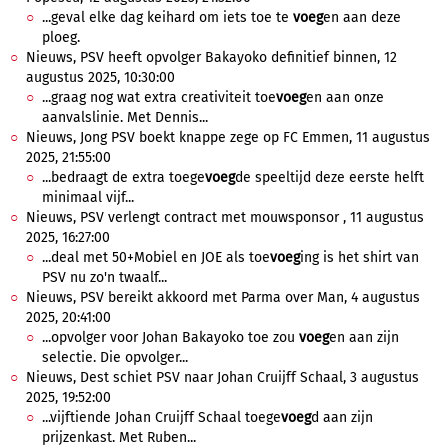
...geval elke dag keihard om iets toe te
voeg
en aan deze
ploeg.
Nieuws, PSV heeft opvolger Bakayoko definitief binnen, 12
augustus 2025, 10:30:00
...graag nog wat extra creativiteit toe
voeg
en aan onze
aanvalslinie. Met Dennis...
Nieuws, Jong PSV boekt knappe zege op FC Emmen, 11 augustus
2025, 21:55:00
...bedraagt de extra toege
voeg
de speeltijd deze eerste helft
minimaal vijf...
Nieuws, PSV verlengt contract met mouwsponsor , 11 augustus
2025, 16:27:00
...deal met 50+Mobiel en JOE als toe
voeg
ing is het shirt van
PSV nu zo'n twaalf...
Nieuws, PSV bereikt akkoord met Parma over Man, 4 augustus
2025, 20:41:00
...opvolger voor Johan Bakayoko toe zou
voeg
en aan zijn
selectie. Die opvolger...
Nieuws, Dest schiet PSV naar Johan Cruijff Schaal, 3 augustus
2025, 19:52:00
...vijftiende Johan Cruijff Schaal toege
voeg
d aan zijn
prijzenkast. Met Ruben...