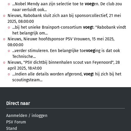
...Nobel Mendy aan zijn selectie toe te
voeg
en. De club zou
naar verluidt ook...
Nieuws, Rabobank sluit zich aan bij sponsorcollectief, 21 mei
2025, 08:00:00
...bij het unieke Brainport-consortium
voeg
t: "Rabobank vindt
het belangrijk om...
Nieuws, Nieuwe hoofdsponsor PSV Vrouwen, 15 mei 2025,
08:00:00
...verder stimuleren. Een belangrijke toe
voeg
ing is dat ook
Technische...
Nieuws, "PSV dichtbij binnenhalen scout van Feyenoord", 28
april 2025, 18:41:00
...Indien alle details worden afgerond,
voeg
t hij zich bij het
scoutingsteam...
Direct naar
Aanmelden
/
inloggen
PSV Forum
Stand