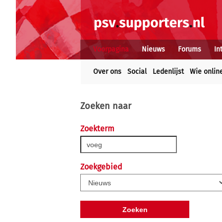
Voorpagina
Nieuws
Forums
In
Over ons
Social
Ledenlijst
Wie onlin
Zoeken naar
Zoekterm
Zoekgebied