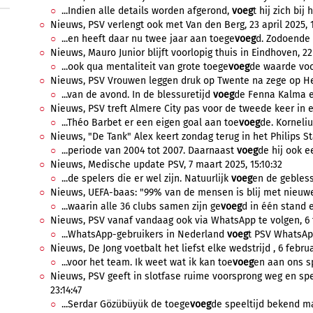
...Indien alle details worden afgerond,
voeg
t hij zich bij
Nieuws, PSV verlengt ook met Van den Berg, 23 april 2025, 
...en heeft daar nu twee jaar aan toege
voeg
d. Zodoende l
Nieuws, Mauro Junior blijft voorlopig thuis in Eindhoven, 22 
...ook qua mentaliteit van grote toege
voeg
de waarde voor
Nieuws, PSV Vrouwen leggen druk op Twente na zege op Hee
...van de avond. In de blessuretijd
voeg
de Fenna Kalma er
Nieuws, PSV treft Almere City pas voor de tweede keer in ei
...Théo Barbet er een eigen goal aan toe
voeg
de. Korneli
Nieuws, "De Tank" Alex keert zondag terug in het Philips St
...periode van 2004 tot 2007. Daarnaast
voeg
de hij ook e
Nieuws, Medische update PSV, 7 maart 2025, 15:10:32
...de spelers die er wel zijn. Natuurlijk
voeg
en de gebless
Nieuws, UEFA-baas: "99% van de mensen is blij met nieuwe o
...waarin alle 36 clubs samen zijn ge
voeg
d in één stand e
Nieuws, PSV vanaf vandaag ook via WhatsApp te volgen, 6 f
...WhatsApp-gebruikers in Nederland
voeg
t PSV WhatsApp
Nieuws, De Jong voetbalt het liefst elke wedstrijd , 6 febru
...voor het team. Ik weet wat ik kan toe
voeg
en aan ons sp
Nieuws, PSV geeft in slotfase ruime voorsprong weg en spee
23:14:47
...Serdar Gözübüyük de toege
voeg
de speeltijd bekend ma