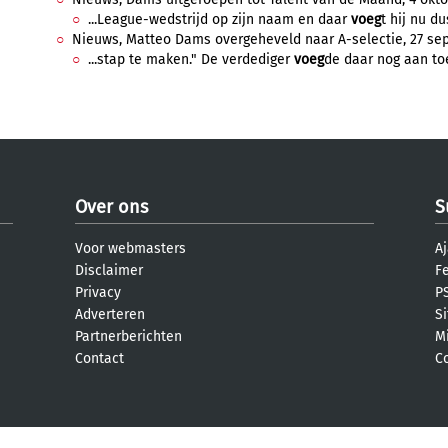
...League-wedstrijd op zijn naam en daar
voeg
t hij nu du
Nieuws, Matteo Dams overgeheveld naar A-selectie, 27 sep
...stap te maken." De verdediger
voeg
de daar nog aan toe:
Over ons
S
Voor webmasters
Aj
Disclaimer
F
Privacy
PS
Adverteren
S
Partnerberichten
M
Contact
C