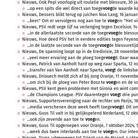
Nieuws, Ook Pepi voorlopig uit roulatie met blessure, 30 ja
...op een spits die wel direct van toege
voeg
de waarde ka
Nieuws, Dessers blikt terug op juichen Noa Lang, 16 januari
...keer." Om er vervolgens nog aan toe te
voeg
en: "Het vi
Nieuws, PSV redt vege lijf na verlenging tegen Excelsior, 14 
...in de allerlaatste seconde van de toege
voeg
de blessur
Nieuws, Hoe deed PSV het in eerdere edities tegen Feyeno
...in de laatste seconde van de toege
voeg
de blessuretijd
Nieuws, De spanning loopt op in de Eredivisie, 28 november
...veel meer ervaring aan de ploeg toege
voeg
d. Daar waar
Nieuws, Patrick van Aanholt hard op weg naar Sparta, 12 n
...transfer van Van Aanholt naar Sparta,
voeg
t de linksbac
Nieuws, Driouech meldt zich af bij Jong Oranje, 11 november
...om zich bij de ploeg van Peter Bosz te
voeg
en en de vo
Nieuws, PSV kent geen problemen met Girona en wint comf
...de Champions League. PSV daarentegen
voeg
t drie pu
Nieuws, Supportersvereniging naar de rechter om Parijs, 16
...media verschenen deze week heeft toege
voeg
d. Dit om
Nieuws, Guus Til valt in bij gelijkspelend Nederland, 12 okt
...ook zijn zevende aan toe te
voeg
en.
Nieuws, Guus Til opgeroepen voor Oranje, 7 oktober 2024, 1
...week dus twee interlands aan toe te
voeg
en. Our intern
Nieuws, Dams uitgeroepen tot Talent van de Maand, 4 oktob