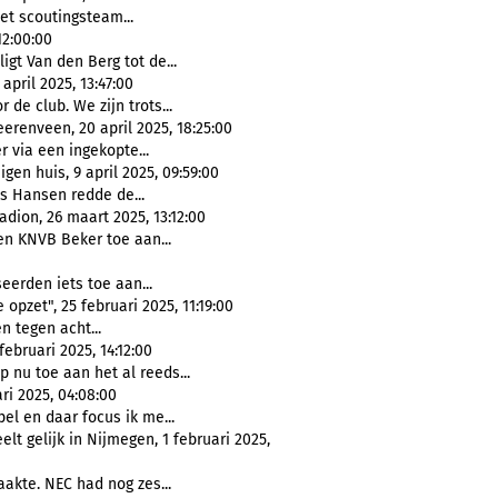
 het scoutingsteam...
12:00:00
igt Van den Berg tot de...
april 2025, 13:47:00
 de club. We zijn trots...
renveen, 20 april 2025, 18:25:00
 via een ingekopte...
gen huis, 9 april 2025, 09:59:00
us Hansen redde de...
adion, 26 maart 2025, 13:12:00
en KNVB Beker toe aan...
eerden iets toe aan...
pzet", 25 februari 2025, 11:19:00
n tegen acht...
ebruari 2025, 14:12:00
 nu toe aan het al reeds...
ari 2025, 04:08:00
el en daar focus ik me...
lt gelijk in Nijmegen, 1 februari 2025,
akte. NEC had nog zes...