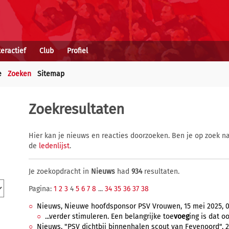
teractief
Club
Profiel
e
Zoeken
Sitemap
Zoekresultaten
Hier kan je nieuws en reacties doorzoeken. Ben je op zoek na
de
ledenlijst
.
Je zoekopdracht in
Nieuws
had
934
resultaten.
Pagina:
1
2
3
4
5
6
7
8
...
34
35
36
37
38
Nieuws, Nieuwe hoofdsponsor PSV Vrouwen, 15 mei 2025, 0
...verder stimuleren. Een belangrijke toe
voeg
ing is dat o
Nieuws, "PSV dichtbij binnenhalen scout van Feyenoord", 28