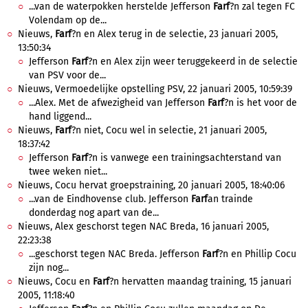
...van de waterpokken herstelde Jefferson
Farf
?n zal tegen FC
Volendam op de...
Nieuws,
Farf
?n en Alex terug in de selectie, 23 januari 2005,
13:50:34
Jefferson
Farf
?n en Alex zijn weer teruggekeerd in de selectie
van PSV voor de...
Nieuws, Vermoedelijke opstelling PSV, 22 januari 2005, 10:59:39
...Alex. Met de afwezigheid van Jefferson
Farf
?n is het voor de
hand liggend...
Nieuws,
Farf
?n niet, Cocu wel in selectie, 21 januari 2005,
18:37:42
Jefferson
Farf
?n is vanwege een trainingsachterstand van
twee weken niet...
Nieuws, Cocu hervat groepstraining, 20 januari 2005, 18:40:06
...van de Eindhovense club. Jefferson
Farf
an trainde
donderdag nog apart van de...
Nieuws, Alex geschorst tegen NAC Breda, 16 januari 2005,
22:23:38
...geschorst tegen NAC Breda. Jefferson
Farf
?n en Phillip Cocu
zijn nog...
Nieuws, Cocu en
Farf
?n hervatten maandag training, 15 januari
2005, 11:18:40