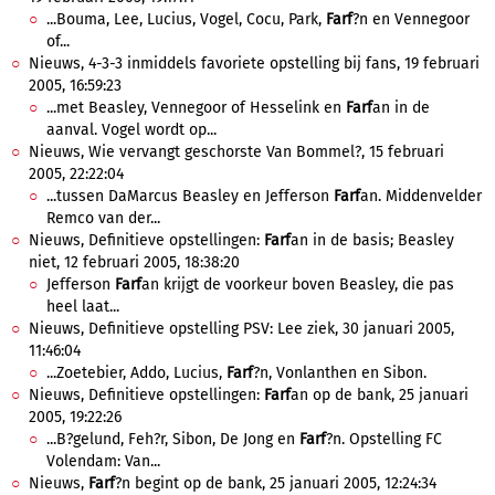
...Bouma, Lee, Lucius, Vogel, Cocu, Park,
Farf
?n en Vennegoor
of...
Nieuws, 4-3-3 inmiddels favoriete opstelling bij fans, 19 februari
2005, 16:59:23
...met Beasley, Vennegoor of Hesselink en
Farf
an in de
aanval. Vogel wordt op...
Nieuws, Wie vervangt geschorste Van Bommel?, 15 februari
2005, 22:22:04
...tussen DaMarcus Beasley en Jefferson
Farf
an. Middenvelder
Remco van der...
Nieuws, Definitieve opstellingen:
Farf
an in de basis; Beasley
niet, 12 februari 2005, 18:38:20
Jefferson
Farf
an krijgt de voorkeur boven Beasley, die pas
heel laat...
Nieuws, Definitieve opstelling PSV: Lee ziek, 30 januari 2005,
11:46:04
...Zoetebier, Addo, Lucius,
Farf
?n, Vonlanthen en Sibon.
Nieuws, Definitieve opstellingen:
Farf
an op de bank, 25 januari
2005, 19:22:26
...B?gelund, Feh?r, Sibon, De Jong en
Farf
?n. Opstelling FC
Volendam: Van...
Nieuws,
Farf
?n begint op de bank, 25 januari 2005, 12:24:34