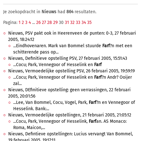
Je zoekopdracht in
Nieuws
had
864
resultaten.
Pagina:
1
2
3
4
...
26
27
28
29
30
31
32
33
34
35
Nieuws, PSV pakt ook in Heerenveen de punten: 0-3, 27 februari
2005, 18:24:12
...Eindhovenaren. Mark van Bommel stuurde
Farf
?n met een
schitterende pass op...
Nieuws, Definitieve opstelling PSV, 27 februari 2005, 15:51:43
...Cocu; Park, Vennegoor of Hesselink en
Farf
Nieuws, Vermoedelijke opstelling PSV, 26 februari 2005, 19:59:19
...Cocu; Park, Vennegoor of Hesselink en
Farf
?n Andr? Ooijer
zal...
Nieuws, DEfinitieve opstelling: geen verrassingen, 22 februari
2005, 20:01:56
...Lee, Van Bommel, Cocu, Vogel, Park,
Farf
?n en Vennegoor of
Hesselink. Bank:...
Nieuws, Vermoedelijke opstellingen, 21 februari 2005, 21:05:12
...Cocu, Park, Vennegoor of Hesselink,
Farf
an. AS Monaco:
Roma, Maicon,...
Nieuws, Defintieve opstellingen: Lucius vervangt Van Bommel,
19 februari 2005, 19:17:11