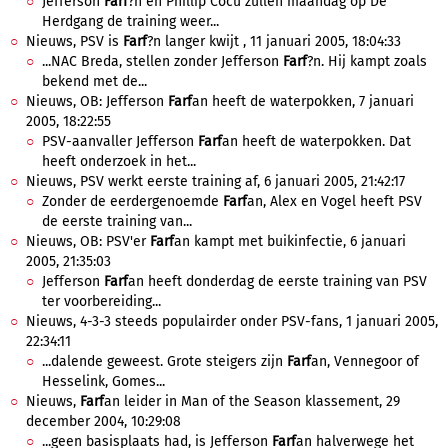
Jefferson
Farf
?n en Phillip Cocu zullen maandag op De
Herdgang de training weer...
Nieuws, PSV is
Farf
?n langer kwijt , 11 januari 2005, 18:04:33
...NAC Breda, stellen zonder Jefferson
Farf
?n. Hij kampt zoals
bekend met de...
Nieuws, OB: Jefferson
Farf
an heeft de waterpokken, 7 januari
2005, 18:22:55
PSV-aanvaller Jefferson
Farf
an heeft de waterpokken. Dat
heeft onderzoek in het...
Nieuws, PSV werkt eerste training af, 6 januari 2005, 21:42:17
Zonder de eerdergenoemde
Farf
an, Alex en Vogel heeft PSV
de eerste training van...
Nieuws, OB: PSV'er
Farf
an kampt met buikinfectie, 6 januari
2005, 21:35:03
Jefferson
Farf
an heeft donderdag de eerste training van PSV
ter voorbereiding...
Nieuws, 4-3-3 steeds populairder onder PSV-fans, 1 januari 2005,
22:34:11
...dalende geweest. Grote steigers zijn
Farf
an, Vennegoor of
Hesselink, Gomes...
Nieuws,
Farf
an leider in Man of the Season klassement, 29
december 2004, 10:29:08
...geen basisplaats had, is Jefferson
Farf
an halverwege het