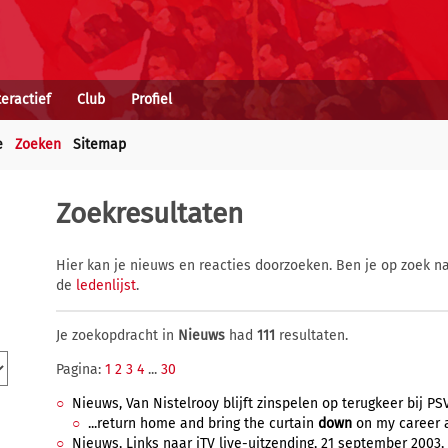
teractief
Club
Profiel
e
Zoeken
Sitemap
Zoekresultaten
Hier kan je nieuws en reacties doorzoeken. Ben je op zoek na
de
ledenlijst
.
Je zoekopdracht in
Nieuws
had
111
resultaten.
Pagina:
1
2
3
4
...
30
Nieuws, Van Nistelrooy blijft zinspelen op terugkeer bij PS
...return home and bring the curtain
down
on my career at
Nieuws, Links naar iTV live-uitzending, 21 september 2003, 