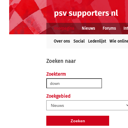
Voorpagina
Nieuws
Forums
In
Over ons
Social
Ledenlijst
Wie onlin
Zoeken naar
Zoekterm
Zoekgebied