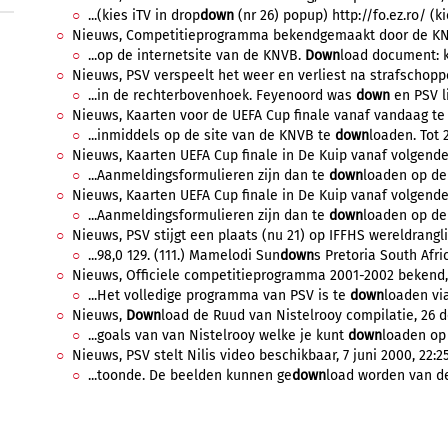
...(kies iTV in drop
down
(nr 26) popup) http://fo.ez.ro/ (kie
Nieuws, Competitieprogramma bekendgemaakt door de KNVB,
...op de internetsite van de KNVB.
Down
load document: kl
Nieuws, PSV verspeelt het weer en verliest na strafschoppe
...in de rechterbovenhoek. Feyenoord was
down
en PSV li
Nieuws, Kaarten voor de UEFA Cup finale vanaf vandaag te b
...inmiddels op de site van de KNVB te
down
loaden. Tot 2
Nieuws, Kaarten UEFA Cup finale in De Kuip vanaf volgende 
...Aanmeldingsformulieren zijn dan te
down
loaden op de 
Nieuws, Kaarten UEFA Cup finale in De Kuip vanaf volgende 
...Aanmeldingsformulieren zijn dan te
down
loaden op de 
Nieuws, PSV stijgt een plaats (nu 21) op IFFHS wereldrangli
...98,0 129. (111.) Mamelodi Sun
down
s Pretoria South Afric
Nieuws, Officiele competitieprogramma 2001-2002 bekend, 3 
...Het volledige programma van PSV is te
down
loaden via
Nieuws,
Down
load de Ruud van Nistelrooy compilatie, 26 d
...goals van van Nistelrooy welke je kunt
down
loaden op
Nieuws, PSV stelt Nilis video beschikbaar, 7 juni 2000, 22:2
...toonde. De beelden kunnen ge
down
load worden van de