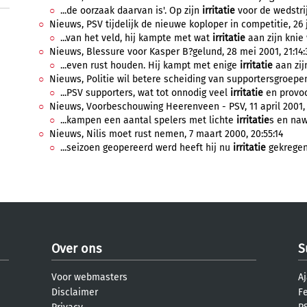
...de oorzaak daarvan is'. Op zijn
irritatie
voor de wedstrij
Nieuws, PSV tijdelijk de nieuwe koploper in competitie, 26 
...van het veld, hij kampte met wat
irritatie
aan zijn knie
Nieuws, Blessure voor Kasper B?gelund, 28 mei 2001, 21:14:
...even rust houden. Hij kampt met enige
irritatie
aan zijn
Nieuws, Politie wil betere scheiding van supportersgroepen
...PSV supporters, wat tot onnodig veel
irritatie
en provoca
Nieuws, Voorbeschouwing Heerenveen - PSV, 11 april 2001,
...kampen een aantal spelers met lichte
irritatie
s en naw
Nieuws, Nilis moet rust nemen, 7 maart 2000, 20:55:14
...seizoen geopereerd werd heeft hij nu
irritatie
gekregen.
Over ons
S
Voor webmasters
Aj
Disclaimer
F