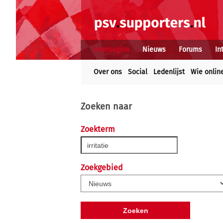
Voorpagina
Nieuws
Forums
In
Over ons
Social
Ledenlijst
Wie onlin
Zoeken naar
Zoekterm
Zoekgebied