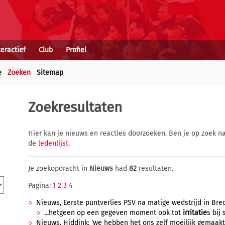
teractief
Club
Profiel
e
Zoeken
Sitemap
Zoekresultaten
Hier kan je nieuws en reacties doorzoeken. Ben je op zoek na
de
ledenlijst
.
Je zoekopdracht in
Nieuws
had
82
resultaten.
Pagina:
1
2
3
4
Nieuws, Eerste puntverlies PSV na matige wedstrijd in Bred
...hetgeen op een gegeven moment ook tot
irritatie
s bij
Nieuws, Hiddink: 'we hebben het ons zelf moeilijk gemaakt',