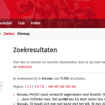
teractief
Club
Profiel
e
Zoeken
Sitemap
Zoekresultaten
Hier kan je nieuws en reacties doorzoeken. Ben je op zoek na
de
ledenlijst
.
Je zoekopdracht in
Nieuws
had
11.595
resultaten.
Pagina:
1
2
3
4
5
6
7
8
...
460
461
462
463
464
Nieuws, Perišić zoals verwacht opgeroepen voor Kroatië, 18
...keer trefzeker was. Dat aan
tal
kan hij deze zomer dus no
Nieuws, Til houdt zich nog niet bezig met het WK, 18 mei 202