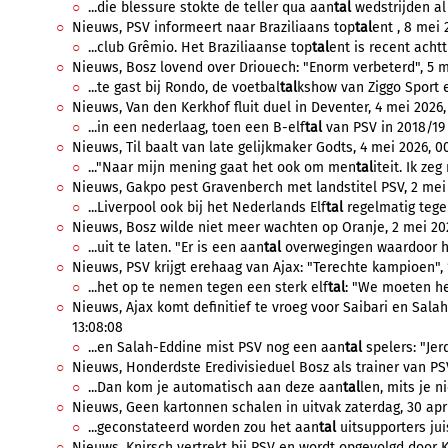
...die blessure stokte de teller qua aan
tal
wedstrijden al 
Nieuws, PSV informeert naar Braziliaans top
tal
ent , 8 mei 
...club Grêmio. Het Braziliaanse top
tal
ent is recent achtt
Nieuws, Bosz lovend over Driouech: "Enorm verbeterd", 5 me
...te gast bij Rondo, de voetbal
tal
kshow van Ziggo Sport e
Nieuws, Van den Kerkhof fluit duel in Deventer, 4 mei 2026,
...in een nederlaag, toen een B-elf
tal
van PSV in 2018/19 
Nieuws, Til baalt van late gelijkmaker Godts, 4 mei 2026, 00
..."Naar mijn mening gaat het ook om men
tal
iteit. Ik zeg
Nieuws, Gakpo pest Gravenberch met landstitel PSV, 2 mei 
...Liverpool ook bij het Nederlands Elf
tal
regelmatig tegen
Nieuws, Bosz wilde niet meer wachten op Oranje, 2 mei 202
...uit te laten. "Er is een aan
tal
overwegingen waardoor het
Nieuws, PSV krijgt erehaag van Ajax: "Terechte kampioen", 
...het op te nemen tegen een sterk elf
tal
: "We moeten het
Nieuws, Ajax komt definitief te vroeg voor Saibari en Salah
13:08:08
...en Salah-Eddine mist PSV nog een aan
tal
spelers: "Jerd
Nieuws, Honderdste Eredivisieduel Bosz als trainer van PSV:
...Dan kom je automatisch aan deze aan
tal
len, mits je ni
Nieuws, Geen kartonnen schalen in uitvak zaterdag, 30 apri
...geconstateerd worden zou het aan
tal
uitsupporters jui
Nieuws, Knirsch vertrekt bij PSV en wordt opgevolgd door K