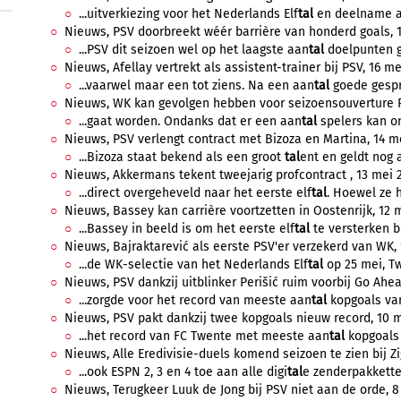
...uitverkiezing voor het Nederlands Elf
tal
en deelname aa
Nieuws, PSV doorbreekt wéér barrière van honderd goals, 1
...PSV dit seizoen wel op het laagste aan
tal
doelpunten ge
Nieuws, Afellay vertrekt als assistent-trainer bij PSV, 16 me
...vaarwel maar een tot ziens. Na een aan
tal
goede gespre
Nieuws, WK kan gevolgen hebben voor seizoensouverture PS
...gaat worden. Ondanks dat er een aan
tal
spelers kan ont
Nieuws, PSV verlengt contract met Bizoza en Martina, 14 me
...Bizoza staat bekend als een groot
tal
ent en geldt nog a
Nieuws, Akkermans tekent tweejarig profcontract , 13 mei 2
...direct overgeheveld naar het eerste elf
tal
. Hoewel ze h
Nieuws, Bassey kan carrière voortzetten in Oostenrijk, 12 m
...Bassey in beeld is om het eerste elf
tal
te versterken bij
Nieuws, Bajraktarević als eerste PSV'er verzekerd van WK, 
...de WK-selectie van het Nederlands Elf
tal
op 25 mei, Tw
Nieuws, PSV dankzij uitblinker Perišić ruim voorbij Go Ahea
...zorgde voor het record van meeste aan
tal
kopgoals van
Nieuws, PSV pakt dankzij twee kopgoals nieuw record, 10 me
...het record van FC Twente met meeste aan
tal
kopgoals 
Nieuws, Alle Eredivisie-duels komend seizoen te zien bij Zi
...ook ESPN 2, 3 en 4 toe aan alle digi
tal
e zenderpakketten
Nieuws, Terugkeer Luuk de Jong bij PSV niet aan de orde, 8