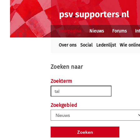
Voorpagina
Nieuws
Forums
In
Over ons
Social
Ledenlijst
Wie onlin
Zoeken naar
Zoekterm
Zoekgebied