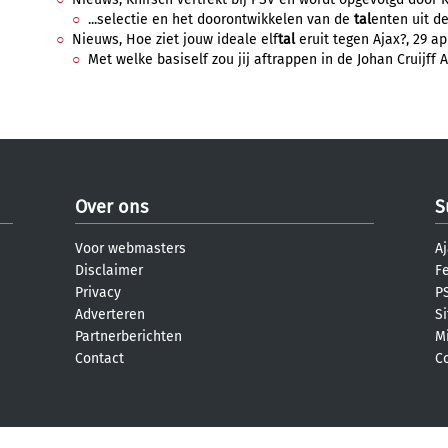
...selectie en het doorontwikkelen van de
tal
enten uit d
Nieuws, Hoe ziet jouw ideale elf
tal
eruit tegen Ajax?, 29 apr
Met welke basiself zou jij aftrappen in de Johan Cruijff A
Over ons
S
Voor webmasters
Aj
Disclaimer
F
Privacy
PS
Adverteren
S
Partnerberichten
M
Contact
C