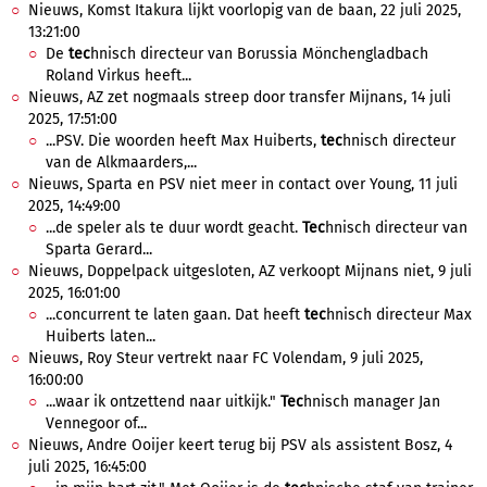
Nieuws, Komst Itakura lijkt voorlopig van de baan, 22 juli 2025,
13:21:00
De
tec
hnisch directeur van Borussia Mönchengladbach
Roland Virkus heeft...
Nieuws, AZ zet nogmaals streep door transfer Mijnans, 14 juli
2025, 17:51:00
...PSV. Die woorden heeft Max Huiberts,
tec
hnisch directeur
van de Alkmaarders,...
Nieuws, Sparta en PSV niet meer in contact over Young, 11 juli
2025, 14:49:00
...de speler als te duur wordt geacht.
Tec
hnisch directeur van
Sparta Gerard...
Nieuws, Doppelpack uitgesloten, AZ verkoopt Mijnans niet, 9 juli
2025, 16:01:00
...concurrent te laten gaan. Dat heeft
tec
hnisch directeur Max
Huiberts laten...
Nieuws, Roy Steur vertrekt naar FC Volendam, 9 juli 2025,
16:00:00
...waar ik ontzettend naar uitkijk."
Tec
hnisch manager Jan
Vennegoor of...
Nieuws, Andre Ooijer keert terug bij PSV als assistent Bosz, 4
juli 2025, 16:45:00