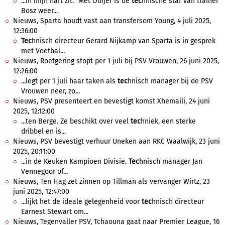
...in mijn hart zit." Met Ooijer is de
tec
hnische staf van trainer
Bosz weer...
Nieuws, Sparta houdt vast aan transfersom Young, 4 juli 2025,
12:36:00
Tec
hnisch directeur Gerard Nijkamp van Sparta is in gesprek
met Voetbal...
Nieuws, Roetgering stopt per 1 juli bij PSV Vrouwen, 26 juni 2025,
12:26:00
...legt per 1 juli haar taken als
tec
hnisch manager bij de PSV
Vrouwen neer, zo...
Nieuws, PSV presenteert en bevestigt komst Xhemaili, 24 juni
2025, 12:12:00
...ten Berge. Ze beschikt over veel
tec
hniek, een sterke
dribbel en is...
Nieuws, PSV bevestigt verhuur Uneken aan RKC Waalwijk, 23 juni
2025, 20:11:00
...in de Keuken Kampioen Divisie.
Tec
hnisch manager Jan
Vennegoor of...
Nieuws, Ten Hag zet zinnen op Tillman als vervanger Wirtz, 23
juni 2025, 12:47:00
...lijkt het de ideale gelegenheid voor
tec
hnisch directeur
Earnest Stewart om...
Nieuws, Tegenvaller PSV, Tchaouna gaat naar Premier League, 16