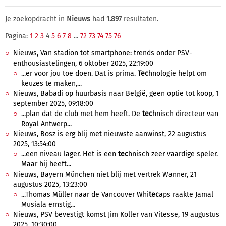
Je zoekopdracht in
Nieuws
had
1.897
resultaten.
Pagina:
1
2
3
4
5
6
7
8
...
72
73
74
75
76
Nieuws, Van stadion tot smartphone: trends onder PSV-
enthousiastelingen, 6 oktober 2025, 22:19:00
...er voor jou toe doen. Dat is prima.
Tec
hnologie helpt om
keuzes te maken,...
Nieuws, Babadi op huurbasis naar België, geen optie tot koop, 1
september 2025, 09:18:00
...plan dat de club met hem heeft. De
tec
hnisch directeur van
Royal Antwerp...
Nieuws, Bosz is erg blij met nieuwste aanwinst, 22 augustus
2025, 13:54:00
...een niveau lager. Het is een
tec
hnisch zeer vaardige speler.
Maar hij heeft...
Nieuws, Bayern München niet blij met vertrek Wanner, 21
augustus 2025, 13:23:00
...Thomas Müller naar de Vancouver Whi
tec
aps raakte Jamal
Musiala ernstig...
Nieuws, PSV bevestigt komst Jim Koller van Vitesse, 19 augustus
2025, 10:30:00