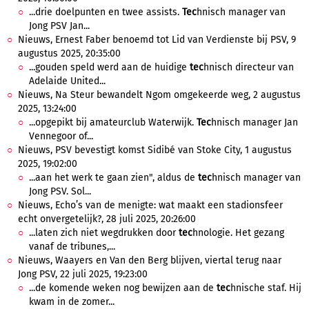
...drie doelpunten en twee assists.
Tec
hnisch manager van
Jong PSV Jan...
Nieuws, Ernest Faber benoemd tot Lid van Verdienste bij PSV, 9
augustus 2025, 20:35:00
...gouden speld werd aan de huidige
tec
hnisch directeur van
Adelaide United...
Nieuws, Na Steur bewandelt Ngom omgekeerde weg, 2 augustus
2025, 13:24:00
...opgepikt bij amateurclub Waterwijk.
Tec
hnisch manager Jan
Vennegoor of...
Nieuws, PSV bevestigt komst Sidibé van Stoke City, 1 augustus
2025, 19:02:00
...aan het werk te gaan zien", aldus de
tec
hnisch manager van
Jong PSV. Sol...
Nieuws, Echo’s van de menigte: wat maakt een stadionsfeer
echt onvergetelijk?, 28 juli 2025, 20:26:00
...laten zich niet wegdrukken door
tec
hnologie. Het gezang
vanaf de tribunes,...
Nieuws, Waayers en Van den Berg blijven, viertal terug naar
Jong PSV, 22 juli 2025, 19:23:00
...de komende weken nog bewijzen aan de
tec
hnische staf. Hij
kwam in de zomer...