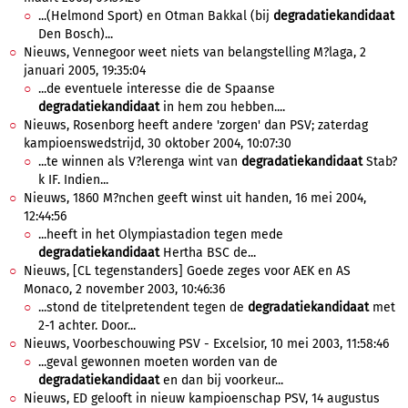
...(Helmond Sport) en Otman Bakkal (bij
degradatiekandidaat
Den Bosch)...
Nieuws, Vennegoor weet niets van belangstelling M?laga, 2
januari 2005, 19:35:04
...de eventuele interesse die de Spaanse
degradatiekandidaat
in hem zou hebben....
Nieuws, Rosenborg heeft andere 'zorgen' dan PSV; zaterdag
kampioenswedstrijd, 30 oktober 2004, 10:07:30
...te winnen als V?lerenga wint van
degradatiekandidaat
Stab?
k IF. Indien...
Nieuws, 1860 M?nchen geeft winst uit handen, 16 mei 2004,
12:44:56
...heeft in het Olympiastadion tegen mede
degradatiekandidaat
Hertha BSC de...
Nieuws, [CL tegenstanders] Goede zeges voor AEK en AS
Monaco, 2 november 2003, 10:46:36
...stond de titelpretendent tegen de
degradatiekandidaat
met
2-1 achter. Door...
Nieuws, Voorbeschouwing PSV - Excelsior, 10 mei 2003, 11:58:46
...geval gewonnen moeten worden van de
degradatiekandidaat
en dan bij voorkeur...
Nieuws, ED gelooft in nieuw kampioenschap PSV, 14 augustus