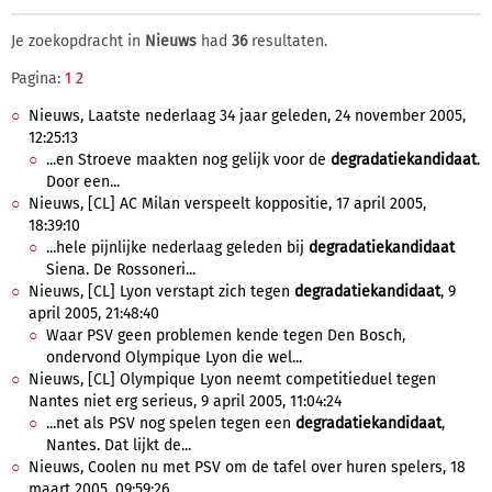
Je zoekopdracht in
Nieuws
had
36
resultaten.
Pagina:
1
2
Nieuws, Laatste nederlaag 34 jaar geleden, 24 november 2005,
12:25:13
...en Stroeve maakten nog gelijk voor de
degradatiekandidaat
.
Door een...
Nieuws, [CL] AC Milan verspeelt koppositie, 17 april 2005,
18:39:10
...hele pijnlijke nederlaag geleden bij
degradatiekandidaat
Siena. De Rossoneri...
Nieuws, [CL] Lyon verstapt zich tegen
degradatiekandidaat
, 9
april 2005, 21:48:40
Waar PSV geen problemen kende tegen Den Bosch,
ondervond Olympique Lyon die wel...
Nieuws, [CL] Olympique Lyon neemt competitieduel tegen
Nantes niet erg serieus, 9 april 2005, 11:04:24
...net als PSV nog spelen tegen een
degradatiekandidaat
,
Nantes. Dat lijkt de...
Nieuws, Coolen nu met PSV om de tafel over huren spelers, 18
maart 2005, 09:59:26