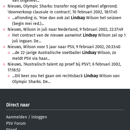
van ongeveer...
Nieuws, Olympic Sharks: transfer nog niet geheel afgerond;
'doorverkoop clausule in contract', 10 februari 2002, 18:17:45
...afronding is. 'Hoe dan ook zal
Lindsay
Wilson het seizoen
(begin mei red.)...
Nieuws, Wilson in juli naar Nederland, 9 februari 2002, 22:37:49
Het contract van de nieuwe aanwinst
Lindsay
Wilson zal op 1
juli ingaan. De...
Nieuws, Wilson voor 5 jaar naar PSV, 9 februari 2002, 20:33:40
...de 22-jarige Australische voetballer
Lindsay
Wilson, zo
meldt PSV via haar...
Nieuws, ?Australisch talent op proef bij PSV?, 6 februari 2002,
17:18:52
...Dit keer zou het gaan om rechtsback
Lindsay
Wilson van
Olympic Sharks. De...
Direct naar
Aanmelden
/
inloggen
PSV Forum
Stand