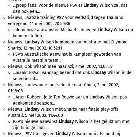
...groep fans. Voor de nieuwe PSV'er
Lindsay
Wilson zal dat
dan ook een...
Nieuws, Laatste training PSV voor wedstrijd tegen Thailand
verregend, 14 mei 2002, 20:50:36
...de nieuwe aanwinsten Michael Lamey en
Lindsay
Wilson op
kunnen stellen.
Nieuws,
Lindsay
Wilson kampioen van Australie met Olympic
Sharks, 12 mei 2002, 10:52:11
PSV's Australische aanwinst is kampioen geworden van
Australie met zijn team...
Nieuws, Ook Wilson mee naar Azi, 7 mei 2002, 13:03:37
...maakt PSV.nl vandaag bekend dat ook
Lindsay
Wilson in de
selectie zal...
Nieuws, Lamey mee met selectie naar China, 7 mei 2002,
01:18:06
...Arjen Robben, Jelle Ten Rouwelaar en
Lindsay
Wilson pas
aankomend seizoen...
Nieuws,
Lindsay
Wilson met Sharks naar finale play-offs
Australi, 5 mei 2002, 11:44:00
PSV's nieuwe aanwinst
Lindsay
Wilson is het gelukt om met
zijn huidige club...
Nieuws, PSV fans geven
Lindsay
Wilson mooi afscheid bij