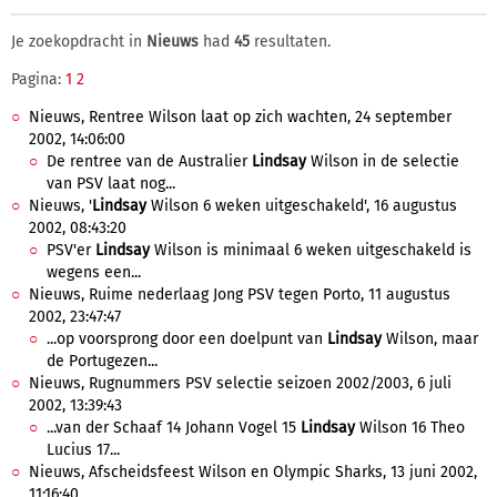
Je zoekopdracht in
Nieuws
had
45
resultaten.
Pagina:
1
2
Nieuws, Rentree Wilson laat op zich wachten, 24 september
2002, 14:06:00
De rentree van de Australier
Lindsay
Wilson in de selectie
van PSV laat nog...
Nieuws, '
Lindsay
Wilson 6 weken uitgeschakeld', 16 augustus
2002, 08:43:20
PSV'er
Lindsay
Wilson is minimaal 6 weken uitgeschakeld is
wegens een...
Nieuws, Ruime nederlaag Jong PSV tegen Porto, 11 augustus
2002, 23:47:47
...op voorsprong door een doelpunt van
Lindsay
Wilson, maar
de Portugezen...
Nieuws, Rugnummers PSV selectie seizoen 2002/2003, 6 juli
2002, 13:39:43
...van der Schaaf 14 Johann Vogel 15
Lindsay
Wilson 16 Theo
Lucius 17...
Nieuws, Afscheidsfeest Wilson en Olympic Sharks, 13 juni 2002,
11:16:40