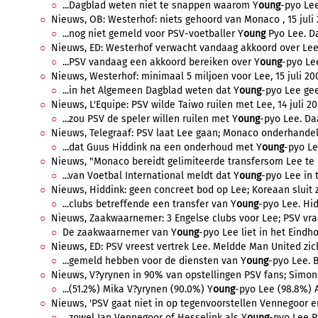
...Dagblad weten niet te snappen waarom Y
oung
-pyo Lee
Nieuws, OB: Westerhof: niets gehoord van Monaco , 15 juli 2
...nog niet gemeld voor PSV-voetballer Y
oung
Pyo Lee. Da
Nieuws, ED: Westerhof verwacht vandaag akkoord over Lee, 1
...PSV vandaag een akkoord bereiken over Y
oung
-pyo Lee
Nieuws, Westerhof: minimaal 5 miljoen voor Lee, 15 juli 200
...in het Algemeen Dagblad weten dat Y
oung
-pyo Lee gee
Nieuws, L'Equipe: PSV wilde Taiwo ruilen met Lee, 14 juli 200
...zou PSV de speler willen ruilen met Y
oung
-pyo Lee. Da
Nieuws, Telegraaf: PSV laat Lee gaan; Monaco onderhandelt 
...dat Guus Hiddink na een onderhoud met Y
oung
-pyo Le
Nieuws, "Monaco bereidt gelimiteerde transfersom Lee te bet
...van Voetbal International meldt dat Y
oung
-pyo Lee in t
Nieuws, Hiddink: geen concreet bod op Lee; Koreaan sluit zic
...clubs betreffende een transfer van Y
oung
-pyo Lee. Hid
Nieuws, Zaakwaarnemer: 3 Engelse clubs voor Lee; PSV vraagt
De zaakwaarnemer van Y
oung
-pyo Lee liet in het Eindh
Nieuws, ED: PSV vreest vertrek Lee. Meldde Man United zich?,
...gemeld hebben voor de diensten van Y
oung
-pyo Lee. B
Nieuws, V?yrynen in 90% van opstellingen PSV fans; Simons
...(51.2%) Mika V?yrynen (90.0%) Y
oung
-pyo Lee (98.8%) A
Nieuws, 'PSV gaat niet in op tegenvoorstellen Vennegoor en 
...zowel Jan Vennegoor of Hesselink als Y
oung
-pyo Lee P