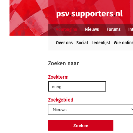
Voorpagina
Nieuws
Forums
In
Over ons
Social
Ledenlijst
Wie onlin
Zoeken naar
Zoekterm
Zoekgebied