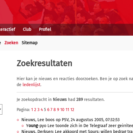
teractief
Club
Profiel
e
Zoeken
Sitemap
Zoekresultaten
Hier kan je nieuws en reacties doorzoeken. Ben je op zoek na
de
ledenlijst
.
Je zoekopdracht in
Nieuws
had
289
resultaten.
Pagina:
1
2
3
4
5
6
7
8
9
10
11
12
Nieuws, Lee boos op PSV, 24 augustus 2005, 07:32:53
Y
oung
-pyo Lee toonde zich in De Telegraaf zeer geirrite
Nieuws, Derksen: Lee akkoord met Spurs; willen bedrag tra