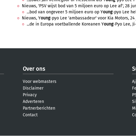
Nieuws, 'PSV wijst bod van 5 miljoen euro op Lee af', 28 jun
...bod van ongeveer 5 miljoen euro op Y
oung
-pyo Lee he
Nieuws, Y
oung
-pyo Lee 'ambassadeur' voor Kia Motors, 24 j
...de in Europa voetballende Koreanen Y
oung
-Pyo Lee, Ji
Over ons
S
Voor webmasters
Aj
Disclaimer
F
Privacy
PS
Adverteren
S
Partnerberichten
M
Contact
C