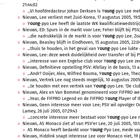
21:44:02
...VI hoofdredacteur Johan Derksen is Y
oung
-pyo Lee met
Nieuws, Lee verliest met Zuid-Korea, 17 augustus 2005, 19:5
Y
oung
-pyo Lee heeft de laatste WK kwalificatiewedstrijd
Nieuws, ED: Spurs in de markt voor Lee; Feher blijft bij PSV
...die nadrukkelijk in de markt is voor Y
oung
-pyo Lee. Zo
Nieuws, Beasley blijft in Eindhoven, 15 augustus 2005, 22:0
...thuis te houden, in het geval van Y
oung
-pyo Lee lukte 
Nieuws, Lee: deze week duidelijkheid over transfer of bij P
...interesse van een Engelse club voor Y
oung
-pyo Lee zee
Nieuws, Definitieve opstelling PSV: Afellay in de basis, 13 
...Andr? Ooijer, Alex, Wilfred Bouma, Y
oung
-pyo Lee, Theo
Nieuws, Vertrek Lee nog steeds mogelijk, 10 augustus 2005,
...te houden met een vertrek van Y
oung
-pyo Lee. 'De club
Nieuws, Alex en Van Bommel genomineerd voor FIFPRO werel
...Year, de FIFPRO Legend en de FIFPRO Y
oung
Player of t
Nieuws, Geen interesse meer voor Lee; PSV wil opvolger Oo
Lamey, 26 juli 2005, 07:29:43
...concrete interesse meer bestaat voor Y
oung
-pyo Lee n
Nieuws, AS Monaco ziet af van PSV'er Lee, 20 juli 2005, 10:1
AS Monaco heeft bedankt voor Y
oung
-Pyo Lee, mede van
Nieuws, Hiddink snapt interesse Lee voor Monaco niet, 19 ju