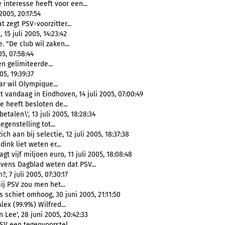
 interesse heeft voor een...
005, 20:17:54
t zegt PSV-voorzitter...
5 juli 2005, 14:23:42
. "De club wil zaken...
5, 07:58:44
n gelimiteerde...
5, 19:39:37
ar wil Olympique...
vandaag in Eindhoven, 14 juli 2005, 07:00:49
e heeft besloten de...
alen\', 13 juli 2005, 18:28:34
egenstelling tot...
h aan bij selectie, 12 juli 2005, 18:37:38
dink liet weten er...
 vijf miljoen euro, 11 juli 2005, 18:08:48
ovens Dagblad weten dat PSV...
 7 juli 2005, 07:30:17
ij PSV zou men het...
 schiet omhoog, 30 juni 2005, 21:11:50
lex (99.9%) Wilfred...
Lee', 28 juni 2005, 20:42:33
SV een tegenvoorstel...