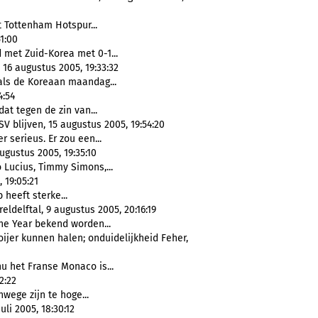
 Tottenham Hotspur...
1:00
 met Zuid-Korea met 0-1...
, 16 augustus 2005, 19:33:32
als de Koreaan maandag...
4:54
dat tegen de zin van...
SV blijven, 15 augustus 2005, 19:54:20
r serieus. Er zou een...
augustus 2005, 19:35:10
 Lucius, Timmy Simons,...
 19:05:21
 heeft sterke...
delftal, 9 augustus 2005, 20:16:19
he Year bekend worden...
ijer kunnen halen; onduidelijkheid Feher,
u het Franse Monaco is...
2:22
wege zijn te hoge...
li 2005, 18:30:12