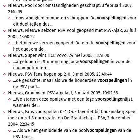
Nieuws, Pool door omstandigheden geschrapt, 3 februari 2007,
21:55:19
...omstandigheden moeten schrappen. De
voorspellingen
voor
dit duel tellen dus...
Nieuws, Nieuwe seizoen PSV Pool geopend met PSV-Ajax, 23 juli
2005, 13:40:22
...het nieuwe seizoen geopend. De eerste
voorspellingen
voor
het duel om de...
Nieuws, Super wint HCE VoVo, 24 mei 2005, 13:41:00
...afgelopen is. Stuur nu nog jouw
voorspellingen
in voor de
nacompetitie en...
Nieuws, PSV fans hopen op 2-0, 3 mei 2005, 23:40:44
...de gedachte, maar als we de honderden
voorspellingen
in
de PSV pool...
Nieuws, Groningen-PSV afgelast, 5 maart 2005, 10:02:35
...We starten deze opnieuw met een lege
voorspellingen
lijst,
wanneer de...
Nieuws, Fans voorspellen 0-4; Ook favoriet bij bookmaker; Speel
mee en zet 3 euro gratis op De Graafschap - PSV, 2 december
2004, 22:34:15
... Als we het gemiddelde van de pool
voorspellingen
van de
PSV fans...