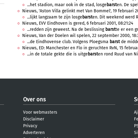
...het stadion, maar ook in de stad, losge
barst
en. De spel
Nieuws, 'Aston Villa gelinkt met Van Bommel', 19 februari 2
...lijkt langzaam te zijn losge
barst
en. Dit weekend werd R
Nieuws, EVV Eindhoven is gered, 6 februari 2001, 08:21:24
...redden zijn geweest. Na de beslissing
barst
te er een gr
Nieuws, Van der Doelen wil spelen, 22 september 2000, 18:
...de Eindhovense club. Volgens Ploegsma
barst
de midde
Nieuws, ED: Manchester en Flo in geruchten RvN, 15 februar
...in de totale gekte die is uitge
barst
en rond Ruud van Nis
Over ons
S
Voor webmasters
Aj
Disclaimer
F
Privacy
PS
Adverteren
S