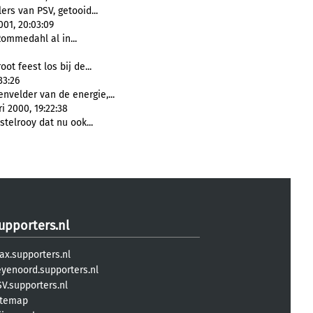
ers van PSV, getooid...
001, 20:03:09
ommedahl al in...
oot feest los bij de...
33:26
nvelder van de energie,...
i 2000, 19:22:38
telrooy dat nu ook...
upporters.nl
ax.supporters.nl
eyenoord.supporters.nl
V.supporters.nl
itemap