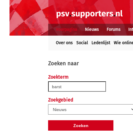
Voorpagina
Nieuws
Forums
In
Over ons
Social
Ledenlijst
Wie onlin
Zoeken naar
Zoekterm
Zoekgebied