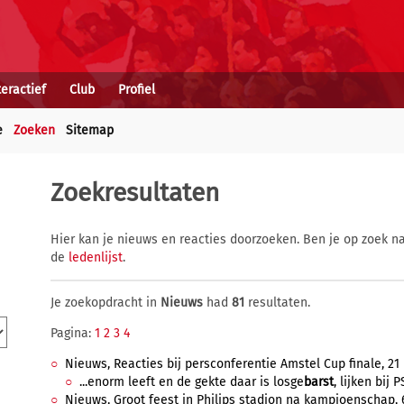
teractief
Club
Profiel
e
Zoeken
Sitemap
Zoekresultaten
Hier kan je nieuws en reacties doorzoeken. Ben je op zoek na
de
ledenlijst
.
Je zoekopdracht in
Nieuws
had
81
resultaten.
Pagina:
1
2
3
4
Nieuws, Reacties bij persconferentie Amstel Cup finale, 21 
...enorm leeft en de gekte daar is losge
barst
, lijken bij 
Nieuws, Groot feest in Philips stadion na kampioenschap, 6