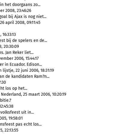
n het doorgaans zo...
er 2008, 23:46:26
al bij Ajax is nog niet...
6 april 2008, 09:11:45
 16:33:13
est bij de spelers en de...
8, 20:30:09
. Jan Reker liet...
ember 2006, 15:44:17
r in Ecuador. Edison...
ijstje, 22 juni 2006, 18:31:19
van de kandidaten Ram?n...
7:30
ht los op het...
Nederland, 25 maart 2006, 10:20:19
itie.?
12:45:38
olksfeest uit in...
05, 19:58:01
sfeest pas echt los...
, 22:13:55