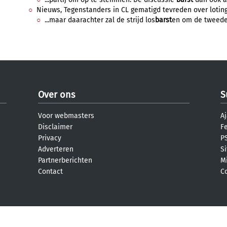
Nieuws, Tegenstanders in CL gematigd tevreden over loting,
...maar daarachter zal de strijd los
barst
en om de tweede p
Over ons
S
Voor webmasters
Aj
Disclaimer
F
Privacy
PS
Adverteren
S
Partnerberichten
M
Contact
C