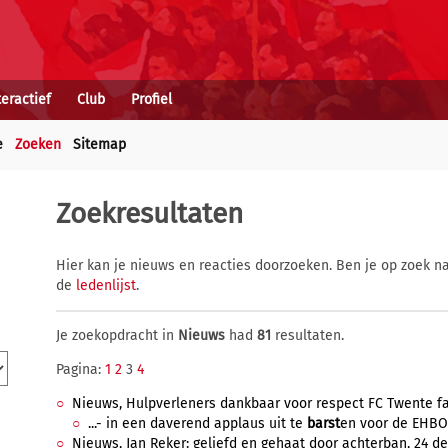
teractief
Club
Profiel
e
Zoeken
Sitemap
Zoekresultaten
Hier kan je nieuws en reacties doorzoeken. Ben je op zoek na
de
ledenlijst
.
Je zoekopdracht in
Nieuws
had
81
resultaten.
Pagina:
1
2
3
4
Nieuws, Hulpverleners dankbaar voor respect FC Twente fan
...- in een daverend applaus uit te
barst
en voor de EHBO'
Nieuws, Jan Reker: geliefd en gehaat door achterban, 24 de