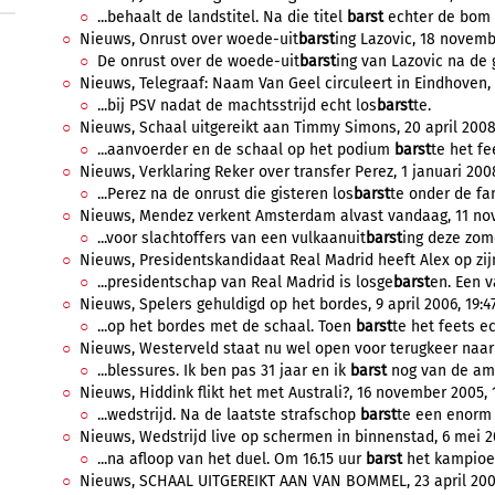
...behaalt de landstitel. Na die titel
barst
echter de bom i
Nieuws, Onrust over woede-uit
barst
ing Lazovic, 18 novemb
De onrust over de woede-uit
barst
ing van Lazovic na de go
Nieuws, Telegraaf: Naam Van Geel circuleert in Eindhoven, 2
...bij PSV nadat de machtsstrijd echt los
barst
te.
Nieuws, Schaal uitgereikt aan Timmy Simons, 20 april 2008,
...aanvoerder en de schaal op het podium
barst
te het fe
Nieuws, Verklaring Reker over transfer Perez, 1 januari 200
...Perez na de onrust die gisteren los
barst
te onder de fans
Nieuws, Mendez verkent Amsterdam alvast vandaag, 11 nov
...voor slachtoffers van een vulkaanuit
barst
ing deze zome
Nieuws, Presidentskandidaat Real Madrid heeft Alex op zijn l
...presidentschap van Real Madrid is losge
barst
en. Een 
Nieuws, Spelers gehuldigd op het bordes, 9 april 2006, 19:4
...op het bordes met de schaal. Toen
barst
te het feets ec
Nieuws, Westerveld staat nu wel open voor terugkeer naar 
...blessures. Ik ben pas 31 jaar en ik
barst
nog van de amb
Nieuws, Hiddink flikt het met Australi?, 16 november 2005, 
...wedstrijd. Na de laatste strafschop
barst
te een enorm v
Nieuws, Wedstrijd live op schermen in binnenstad, 6 mei 20
...na afloop van het duel. Om 16.15 uur
barst
het kampioen
Nieuws, SCHAAL UITGEREIKT AAN VAN BOMMEL, 23 april 2005