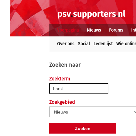
Voorpagina
Nieuws
Forums
In
Over ons
Social
Ledenlijst
Wie onlin
Zoeken naar
Zoekterm
Zoekgebied