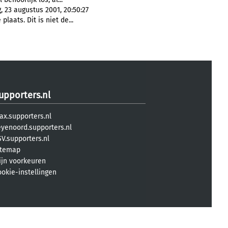
 23 augustus 2001, 20:50:27
laats. Dit is niet de...
upporters.nl
ax.supporters.nl
eyenoord.supporters.nl
V.supporters.nl
itemap
ijn voorkeuren
ookie-instellingen