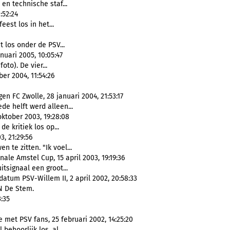
 en technische staf...
:52:24
eest los in het...
t los onder de PSV...
uari 2005, 10:05:47
foto). De vier...
er 2004, 11:54:26
n FC Zwolle, 28 januari 2004, 21:53:17
de helft werd alleen...
oktober 2003, 19:28:08
de kritiek los op...
, 21:29:56
 te zitten. "Ik voel...
ale Amstel Cup, 15 april 2003, 19:19:36
uitsignaal een groot...
atum PSV-Willem II, 2 april 2002, 20:58:33
BN De Stem.
:35
met PSV fans, 25 februari 2002, 14:25:20
behoorlijk los, al...