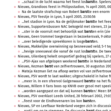
...schaal in de lucht waarna het feest los
barst
te. Spelers
Nieuws, Grandioos feest in Philipsstadion, 14 april 2005, 00
Na de laatste strafschop van Robert
barst
te een enorm f
Nieuws, PSV feestje in Lyon, 5 april 2005, 23:50:56
...het stadion in Lyon. Na de gelijkmaker
barst
te het fees
Nieuws, Supportersbussen NAC bekogeld met stenen, 23 jan
...ster in de voorruit met behoorlijk wat
barst
en erin (zie 
Nieuws, Geen trommel toegestaan in bezoekersvak, 9 oktob
...over beledigende spreekkoren is losge
barst
en.
Nieuws, Makkelijke overwinning op besneeuwd veld; 5-1 tege
...hevige sneeuwval die vanaf de rust los
barst
te. De twee
Nieuws, Uilenberg hekelt onsportief gedrag bij spelers, 27 
...PSV-Ajax van afgelopen weekend
barst
te in Nederland 
Nieuws, Kezman
barst
van zelfvertrouwen, 30 augustus 2003
Mateja Kezman liet na afloop weten vol van zelfvertrouwen
Nieuws, PSV wordt te laat wakker; uitgeschakeld in halve fin
...meer in. In een sfeervol Galgenwaard
barst
te na het fl
Nieuws, Willem II fans boos op KNVB over gesol met speeld
...worden aangepast en dat wij kunnen
barst
en.' Meer: 
Nieuws, PSV overklast Leeds United, 28 februari 2002, 21:03
...feest voor de Eindhovenaren los kon
barst
en.
Nieuws, SP en Leefbaar Nederland voegen zich in discussie 
...partij om op te stemmen. De discussie
barst
dan ook al 