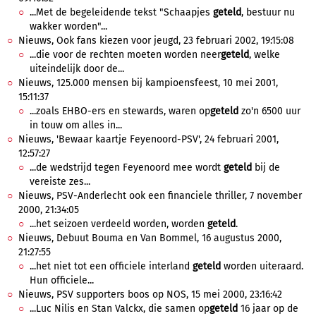
...Met de begeleidende tekst "Schaapjes
geteld
, bestuur nu
wakker worden"...
Nieuws, Ook fans kiezen voor jeugd, 23 februari 2002, 19:15:08
...die voor de rechten moeten worden neer
geteld
, welke
uiteindelijk door de...
Nieuws, 125.000 mensen bij kampioensfeest, 10 mei 2001,
15:11:37
...zoals EHBO-ers en stewards, waren op
geteld
zo'n 6500 uur
in touw om alles in...
Nieuws, 'Bewaar kaartje Feyenoord-PSV', 24 februari 2001,
12:57:27
...de wedstrijd tegen Feyenoord mee wordt
geteld
bij de
vereiste zes...
Nieuws, PSV-Anderlecht ook een financiele thriller, 7 november
2000, 21:34:05
...het seizoen verdeeld worden, worden
geteld
.
Nieuws, Debuut Bouma en Van Bommel, 16 augustus 2000,
21:27:55
...het niet tot een officiele interland
geteld
worden uiteraard.
Hun officiele...
Nieuws, PSV supporters boos op NOS, 15 mei 2000, 23:16:42
...Luc Nilis en Stan Valckx, die samen op
geteld
16 jaar op de