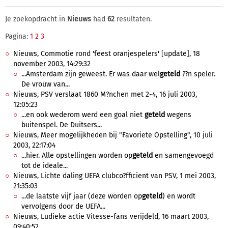
Je zoekopdracht in
Nieuws
had
62
resultaten.
Pagina:
1
2
3
Nieuws, Commotie rond 'feest oranjespelers' [update], 18
november 2003, 14:29:32
...Amsterdam zijn geweest. Er was daar wel
geteld
??n speler.
De vrouw van...
Nieuws, PSV verslaat 1860 M?nchen met 2-4, 16 juli 2003,
12:05:23
...en ook wederom werd een goal niet
geteld
wegens
buitenspel. De Duitsers...
Nieuws, Meer mogelijkheden bij "Favoriete Opstelling", 10 juli
2003, 22:17:04
...hier. Alle opstellingen worden op
geteld
en samengevoegd
tot de ideale...
Nieuws, Lichte daling UEFA clubco?fficient van PSV, 1 mei 2003,
21:35:03
...de laatste vijf jaar (deze worden op
geteld
) en wordt
vervolgens door de UEFA...
Nieuws, Ludieke actie Vitesse-fans verijdeld, 16 maart 2003,
09:40:52