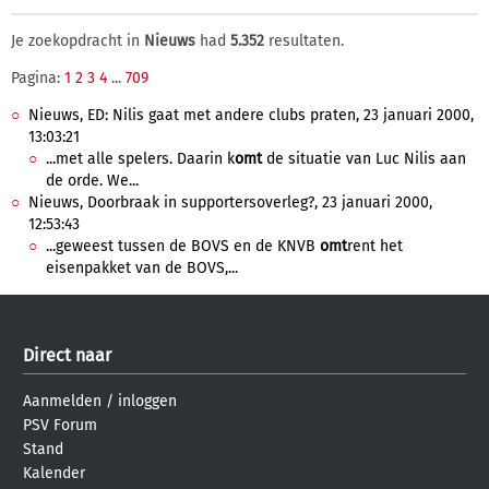
Je zoekopdracht in
Nieuws
had
5.352
resultaten.
Pagina:
1
2
3
4
...
709
Nieuws, ED: Nilis gaat met andere clubs praten, 23 januari 2000,
13:03:21
...met alle spelers. Daarin k
omt
de situatie van Luc Nilis aan
de orde. We...
Nieuws, Doorbraak in supportersoverleg?, 23 januari 2000,
12:53:43
...geweest tussen de BOVS en de KNVB
omt
rent het
eisenpakket van de BOVS,...
Direct naar
Aanmelden
/
inloggen
PSV Forum
Stand
Kalender