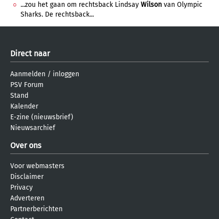
...zou het gaan om rechtsback Lindsay
Wilson
van Olympic
Sharks. De rechtsback...
Direct naar
Aanmelden
/
inloggen
PSV Forum
Stand
Kalender
E-zine (nieuwsbrief)
Nieuwsarchief
Over ons
Voor webmasters
Disclaimer
Privacy
Adverteren
Partnerberichten