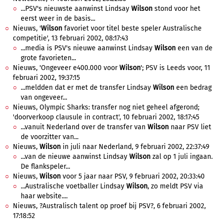
...PSV's nieuwste aanwinst Lindsay
Wilson
stond voor het
eerst weer in de basis...
Nieuws, '
Wilson
favoriet voor titel beste speler Australische
competitie', 13 februari 2002, 08:17:43
...media is PSV's nieuwe aanwinst Lindsay
Wilson
een van de
grote favorieten...
Nieuws, 'Ongeveer e400.000 voor
Wilson
'; PSV is Leeds voor, 11
februari 2002, 19:37:15
...meldden dat er met de transfer Lindsay
Wilson
een bedrag
van ongeveer...
Nieuws, Olympic Sharks: transfer nog niet geheel afgerond;
'doorverkoop clausule in contract', 10 februari 2002, 18:17:45
...vanuit Nederland over de transfer van
Wilson
naar PSV liet
de voorzitter van...
Nieuws,
Wilson
in juli naar Nederland, 9 februari 2002, 22:37:49
...van de nieuwe aanwinst Lindsay
Wilson
zal op 1 juli ingaan.
De flankspeler...
Nieuws,
Wilson
voor 5 jaar naar PSV, 9 februari 2002, 20:33:40
...Australische voetballer Lindsay
Wilson
, zo meldt PSV via
haar website....
Nieuws, ?Australisch talent op proef bij PSV?, 6 februari 2002,
17:18:52