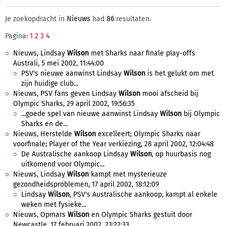
Je zoekopdracht in
Nieuws
had
86
resultaten.
Pagina:
1
2
3
4
Nieuws, Lindsay
Wilson
met Sharks naar finale play-offs
Australi, 5 mei 2002, 11:44:00
PSV's nieuwe aanwinst Lindsay
Wilson
is het gelukt om met
zijn huidige club...
Nieuws, PSV fans geven Lindsay
Wilson
mooi afscheid bij
Olympic Sharks, 29 april 2002, 19:56:35
...goede spel van nieuwe aanwinst Lindsay
Wilson
bij Olympic
Sharks en de...
Nieuws, Herstelde
Wilson
excelleert; Olympic Sharks naar
voorfinale; Player of the Year verkiezing, 28 april 2002, 12:04:48
De Australische aankoop Lindsay
Wilson
, op huurbasis nog
uitkomend voor Olympic...
Nieuws, Lindsay
Wilson
kampt met mysterieuze
gezondheidsproblemen, 17 april 2002, 18:12:09
Lindsay
Wilson
, PSV's Australische aankoop, kampt al enkele
weken met fysieke...
Nieuws, Opmars
Wilson
en Olympic Sharks gestuit door
Newcastle, 17 februari 2002, 23:22:33