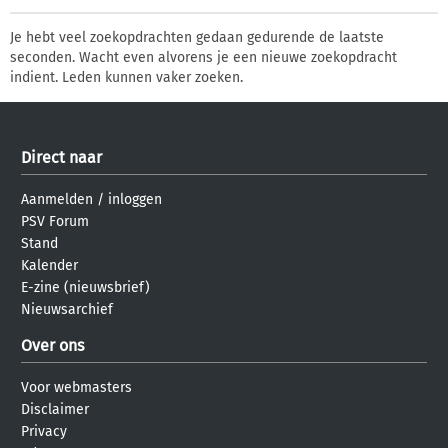
Je hebt veel zoekopdrachten gedaan gedurende de laatste
seconden. Wacht even alvorens je een nieuwe zoekopdracht
indient. Leden kunnen vaker zoeken.
Direct naar
Aanmelden
/
inloggen
PSV Forum
Stand
Kalender
E-zine (nieuwsbrief)
Nieuwsarchief
Over ons
Voor webmasters
Disclaimer
Privacy