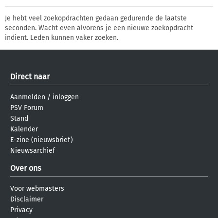
Je hebt veel zoekopdrachten gedaan gedurende de laatste
seconden. Wacht even alvorens je een nieuwe zoekopdracht
indient. Leden kunnen vaker zoeken.
Direct naar
Aanmelden
/
inloggen
PSV Forum
Stand
Kalender
E-zine (nieuwsbrief)
Nieuwsarchief
Over ons
Voor webmasters
Disclaimer
Privacy