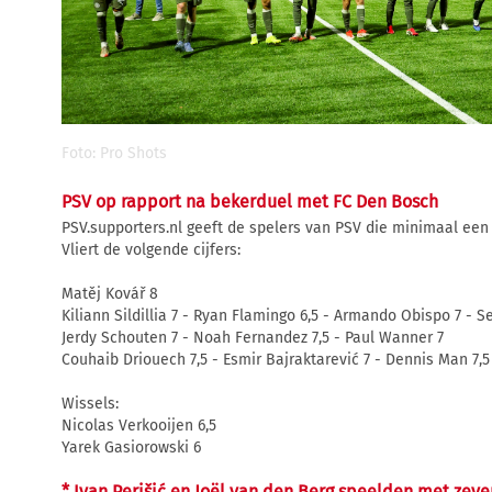
Foto: Pro Shots
PSV op rapport na bekerduel met FC Den Bosch
PSV.supporters.nl geeft de spelers van PSV die minimaal een
Vliert de volgende cijfers:
Matěj Kovář 8
Kiliann Sildillia 7 - Ryan Flamingo 6,5 - Armando Obispo 7 - S
Jerdy Schouten 7 - Noah Fernandez 7,5 - Paul Wanner 7
Couhaib Driouech 7,5 - Esmir Bajraktarević 7 - Dennis Man 7,5
Wissels:
Nicolas Verkooijen 6,5
Yarek Gasiorowski 6
* Ivan Perišić en Joël van den Berg speelden met zev