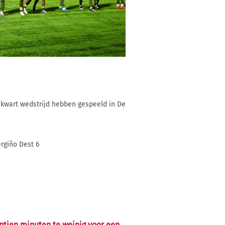
 kwart wedstrijd hebben gespeeld in De
ergiño Dest 6
entien minuten te weinig voor een