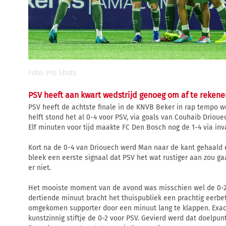
Foto: Pro Shots
PSV heeft aan kwart wedstrijd genoeg om af te reken
PSV heeft de achtste finale in de KNVB Beker in rap tempo w
helft stond het al 0-4 voor PSV, via goals van Couhaib Drioue
Elf minuten voor tijd maakte FC Den Bosch nog de 1-4 via inv
Kort na de 0-4 van Driouech werd Man naar de kant gehaald 
bleek een eerste signaal dat PSV het wat rustiger aan zou g
er niet.
Het mooiste moment van de avond was misschien wel de 0-2 
dertiende minuut bracht het thuispubliek een prachtig eerbet
omgekomen supporter door een minuut lang te klappen. Exa
kunstzinnig stiftje de 0-2 voor PSV. Gevierd werd dat doelpu