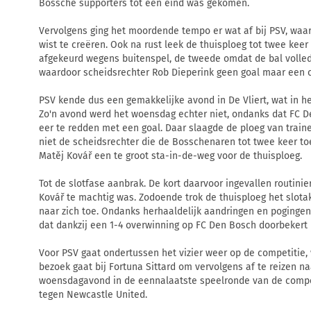
Bossche supporters tot een eind was gekomen.
Vervolgens ging het moordende tempo er wat af bij PSV, waa
wist te creëren. Ook na rust leek de thuisploeg tot twee keer
afgekeurd wegens buitenspel, de tweede omdat de bal volledi
waardoor scheidsrechter Rob Dieperink geen goal maar een c
PSV kende dus een gemakkelijke avond in De Vliert, wat in h
Zo'n avond werd het woensdag echter niet, ondanks dat FC
eer te redden met een goal. Daar slaagde de ploeg van traine
niet de scheidsrechter die de Bosschenaren tot twee keer toe
Matěj Kovář een te groot sta-in-de-weg voor de thuisploeg.
Tot de slotfase aanbrak. De kort daarvoor ingevallen routinie
Kovář te machtig was. Zodoende trok de thuisploeg het slot
naar zich toe. Ondanks herhaaldelijk aandringen en pogingen
dat dankzij een 1-4 overwinning op FC Den Bosch doorbekert 
Voor PSV gaat ondertussen het vizier weer op de competitie,
bezoek gaat bij Fortuna Sittard om vervolgens af te reizen n
woensdagavond in de eennalaatste speelronde van de compe
tegen Newcastle United.