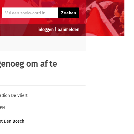
inloggen
|
aanmelden
genoeg om af te
adion De Vliert
SPN
et Den Bosch