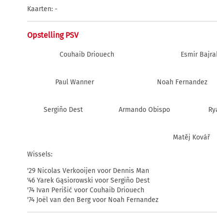
Kaarten: -
Opstelling PSV
Couhaib Driouech
Esmir Bajra
Paul Wanner
Noah Fernandez
Sergiño Dest
Armando Obispo
Ry
Matěj Kovář
Wissels:
'29 Nicolas Verkooijen voor Dennis Man
'46 Yarek Gąsiorowski voor Sergiño Dest
'74 Ivan Perišić voor Couhaib Driouech
'74 Joël van den Berg voor Noah Fernandez