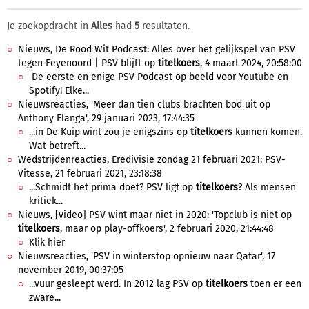
Je zoekopdracht in
Alles
had
5
resultaten.
Nieuws, De Rood Wit Podcast: Alles over het gelijkspel van PSV
tegen Feyenoord | PSV blijft op
titelkoers
, 4 maart 2024, 20:58:00
De eerste en enige PSV Podcast op beeld voor Youtube en
Spotify! Elke...
Nieuwsreacties, 'Meer dan tien clubs brachten bod uit op
Anthony Elanga', 29 januari 2023, 17:44:35
...in De Kuip wint zou je enigszins op
titelkoers
kunnen komen.
Wat betreft...
Wedstrijdenreacties, Eredivisie zondag 21 februari 2021: PSV-
Vitesse, 21 februari 2021, 23:18:38
...Schmidt het prima doet? PSV ligt op
titelkoers
? Als mensen
kritiek...
Nieuws, [video] PSV wint maar niet in 2020: 'Topclub is niet op
titelkoers
, maar op play-offkoers', 2 februari 2020, 21:44:48
Klik hier
Nieuwsreacties, 'PSV in winterstop opnieuw naar Qatar', 17
november 2019, 00:37:05
...vuur gesleept werd. In 2012 lag PSV op
titelkoers
toen er een
zware...