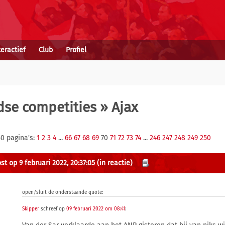
teractief
Club
Profiel
se competities
» Ajax
50 pagina's:
1
2
3
4
...
66
67
68
69
70
71
72
73
74
...
246
247
248
249
250
st op 9 februari 2022, 20:37:05
(in reactie)
open/sluit de onderstaande quote:
Skipper
schreef op
09 februari 2022 om 08:41
: