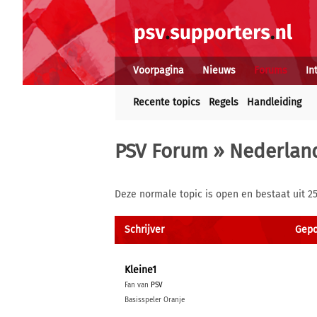
Voorpagina
Nieuws
Forums
In
Recente topics
Regels
Handleiding
PSV Forum
»
Nederland
Deze normale topic is open en bestaat uit 2
Schrijver
Gepo
Kleine1
Fan van
PSV
Basisspeler Oranje