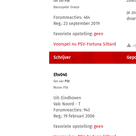
zoie
Fan van
PSV
Basisspeler Oranje
Je z
Forumreacties: 464
droe
Reg.: 23 september 2019
Favoriete opstelling:
geen
Voorspel nu PSV-Fortuna Sittard
+1
Schrijver
Gepo
Ehv040
Fan van
PSV
Mister PSV
Uit: Eindhoven
Vak: Noord - T
Forumreacties: 943
Reg.: 19 februari 2006
Favoriete opstelling:
geen