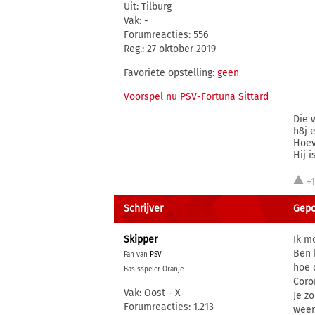
Uit: Tilburg
Vak: -
Forumreacties: 556
Reg.: 27 oktober 2019
Favoriete opstelling:
geen
Voorspel nu PSV-Fortuna Sittard
Die 
h8j 
Hoev
Hij 
+
Schrijver
Gepo
Skipper
Ik m
Ben 
Fan van
PSV
hoe 
Basisspeler Oranje
Coro
Vak: Oost - X
Je z
Forumreacties: 1.213
weer