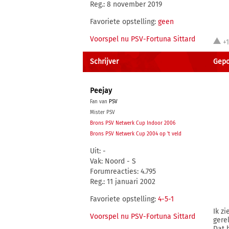
Reg.: 8 november 2019
Favoriete opstelling:
geen
Voorspel nu PSV-Fortuna Sittard
+
Schrijver
Gepo
Peejay
Fan van
PSV
Mister PSV
Brons PSV Netwerk Cup Indoor 2006
Brons PSV Netwerk Cup 2004 op 't veld
Uit: -
Vak: Noord - S
Forumreacties: 4.795
Reg.: 11 januari 2002
Favoriete opstelling:
4-5-1
Ik z
Voorspel nu PSV-Fortuna Sittard
gere
Dat 