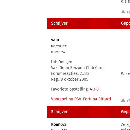
die 
+
Schrijver
Gepos
vaio
Fan van
PSV
Mister PSV
Uit: Dongen
Vak: Geen Seizoen Club Card
Forumreacties: 2.235
We 
Reg.: 8 oktober 2005
Favoriete opstelling:
4-3-3
Voorspel nu PSV-Fortuna Sittard
+
Schrijver
Gepos
Koen073
Ze z