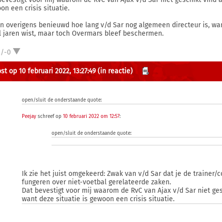
on een crisis situatie.
en overigens benieuwd hoe lang v/d Sar nog algemeen directeur is, wan
al jaren wist, maar toch Overmars bleef beschermen.
2/-0
st op 10 februari 2022, 13:27:49
(in reactie)
open/sluit de onderstaande quote:
Peejay
schreef op
10 februari 2022 om 12:57
:
open/sluit de onderstaande quote:
Ik zie het juist omgekeerd: Zwak van v/d Sar dat je de trainer/
fungeren over niet-voetbal gerelateerde zaken.
Dat bevestigt voor mij waarom de RvC van Ajax v/d Sar niet ges
want deze situatie is gewoon een crisis situatie.