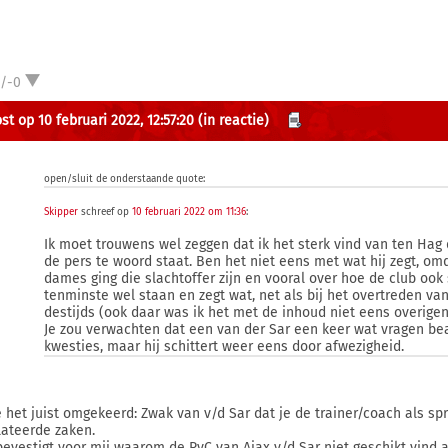
1/-0
st op 10 februari 2022, 12:57:20
(in reactie)
open/sluit de onderstaande quote:
Skipper
schreef op
10 februari 2022 om 11:36
:
Ik moet trouwens wel zeggen dat ik het sterk vind van ten Hag d
de pers te woord staat. Ben het niet eens met wat hij zegt, om
dames ging die slachtoffer zijn en vooral over hoe de club ook s
tenminste wel staan en zegt wat, net als bij het overtreden va
destijds (ook daar was ik het met de inhoud niet eens overigen
Je zou verwachten dat een van der Sar een keer wat vragen bea
kwesties, maar hij schittert weer eens door afwezigheid.
ie het juist omgekeerd: Zwak van v/d Sar dat je de trainer/coach als sp
lateerde zaken.
bevestigt voor mij waarom de RvC van Ajax v/d Sar niet geschikt vind al