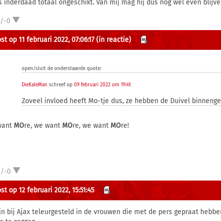
is inderdaad totaal ongeschikt. Van mij mag hij dus nog wel even blijve
1/-0
t op 11 februari 2022, 07:06:17
(in reactie)
open/sluit de onderstaande quote:
DieKaleMan
schreef op
09 februari 2022 om 19:41
:
Zoveel invloed heeft Mo-tje dus, ze hebben de Duivel binnenge
want
MO
re, we want
MO
re, we want
MO
re!
2/-0
t op 12 februari 2022, 15:51:45
ijn bij Ajax teleurgesteld in de vrouwen die met de pers gepraat hebben