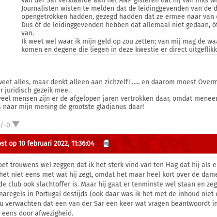
Van der Sar verklaarde aan het ANP gisteren dat hij van niks wi
Journalisten wisten te melden dat de leidinggevenden van de
opengetrokken hadden, gezegd hadden dat ze ermee naar van 
Dus óf de leidinggevenden hebben dat allemaal niet gedaan, óf 
van.
Ik weet wel waar ik mijn geld op zou zetten; van mij mag de w
komen en degene die liegen in deze kwestie er direct uitgefli
weet alles, maar denkt alleen aan zichzelf! ….. en daarom moest Overma
er juridisch gezeik mee.
eel mensen zijn er de afgelopen jaren vertrokken daar, omdat meneertje
is naar mijn mening de grootste gladjanus daar!
1/-0
st op 10 februari 2022, 11:36:04
oet trouwens wel zeggen dat ik het sterk vind van ten Hag dat hij als 
het niet eens met wat hij zegt, omdat het maar heel kort over de dames
de club ook slachtoffer is. Maar hij gaat er tenminste wel staan en zeg
naregels in Portugal destijds (ook daar was ik het met de inhoud niet 
ou verwachten dat een van der Sar een keer wat vragen beantwoordt in d
 eens door afwezigheid.