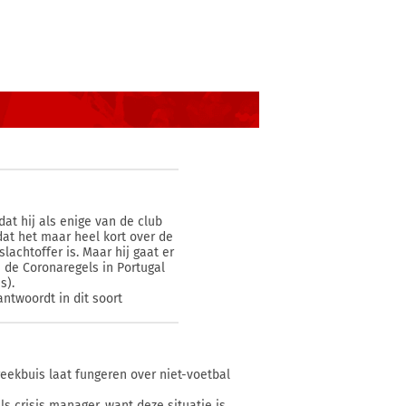
at hij als enige van de club
dat het maar heel kort over de
lachtoffer is. Maar hij gaat er
n de Coronaregels in Portugal
s).
ntwoordt in dit soort
reekbuis laat fungeren over niet-voetbal
s crisis manager, want deze situatie is