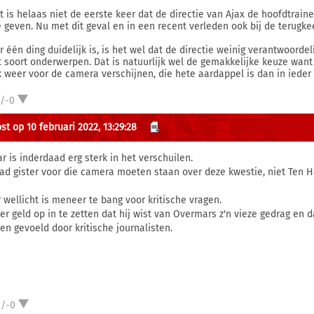
it is helaas niet de eerste keer dat de directie van Ajax de hoofdtrain
e geven. Nu met dit geval en in een recent verleden ook bij de terugkee
er één ding duidelijk is, is het wel dat de directie weinig verantwoord
it soort onderwerpen. Dat is natuurlijk wel de gemakkelijke keuze wan
 weer voor de camera verschijnen, die hete aardappel is dan in ieder 
1/-0
st op 10 februari 2022, 13:29:28
ar is inderdaad erg sterk in het verschuilen.
had gister voor die camera moeten staan over deze kwestie, niet Ten H
 wellicht is meneer te bang voor kritische vragen.
 er geld op in te zetten dat hij wist van Overmars z'n vieze gedrag en d
en gevoeld door kritische journalisten.
2/-0