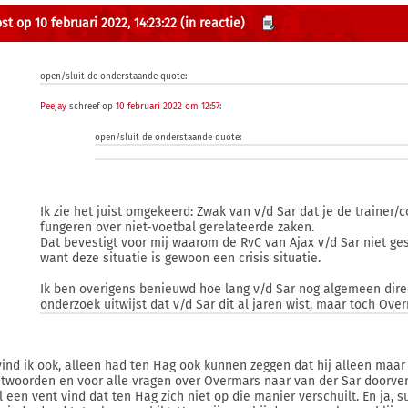
st op 10 februari 2022, 14:23:22
(in reactie)
open/sluit de onderstaande quote:
Peejay
schreef op
10 februari 2022 om 12:57
:
open/sluit de onderstaande quote:
Ik zie het juist omgekeerd: Zwak van v/d Sar dat je de trainer/
fungeren over niet-voetbal gerelateerde zaken.
Dat bevestigt voor mij waarom de RvC van Ajax v/d Sar niet ges
want deze situatie is gewoon een crisis situatie.
Ik ben overigens benieuwd hoe lang v/d Sar nog algemeen dire
onderzoek uitwijst dat v/d Sar dit al jaren wist, maar toch Ov
vind ik ook, alleen had ten Hag ook kunnen zeggen dat hij alleen maar
twoorden en voor alle vragen over Overmars naar van der Sar doorverwi
l een vent vind dat ten Hag zich niet op die manier verschuilt. En ja, s