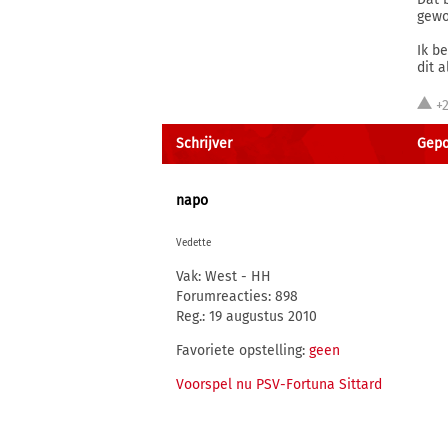
gewo
Ik b
dit 
+
Schrijver
Gepo
napo
Vedette
Vak: West - HH
Forumreacties: 898
Reg.: 19 augustus 2010
Favoriete opstelling:
geen
Voorspel nu PSV-Fortuna Sittard