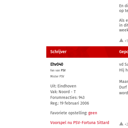
En d
op t
Als 
in d
week
+
Schrijver
Gepo
Ehv040
vd S
Híj 
Fan van
PSV
Mister PSV
Maar
Uit: Eindhoven
Durf
Vak: Noord - T
word
Forumreacties: 943
Reg.: 19 februari 2006
Favoriete opstelling:
geen
Voorspel nu PSV-Fortuna Sittard
+