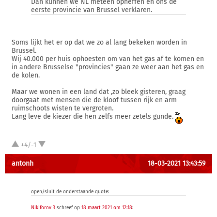
Dan kunnen we NL meteen opheffen en ons de
eerste provincie van Brussel verklaren.
Soms lijkt het er op dat we zo al lang bekeken worden in
Brussel.
Wij 40.000 per huis ophoesten om van het gas af te komen en
in andere Brusselse "provincies" gaan ze weer aan het gas en
de kolen.
Maar we wonen in een land dat ,zo bleek gisteren, graag
doorgaat met mensen die de kloof tussen rijk en arm
ruimschoots wisten te vergroten.
Lang leve de kiezer die hen zelfs meer zetels gunde.
+4/-1
antonh
18-03-2021 13:43:59
open/sluit de onderstaande quote:
Nikiforov 3
schreef op
18 maart 2021 om 12:18
: