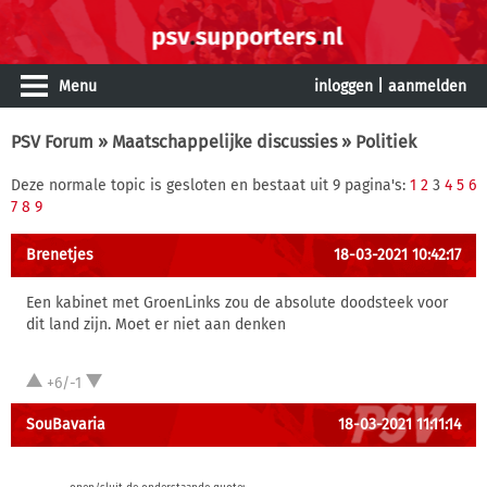
Menu
inloggen
|
aanmelden
PSV Forum
»
Maatschappelijke discussies
» Politiek
Deze normale topic is gesloten en bestaat uit 9 pagina's:
1
2
3
4
5
6
7
8
9
Brenetjes
18-03-2021 10:42:17
Een kabinet met GroenLinks zou de absolute doodsteek voor
dit land zijn. Moet er niet aan denken
+6/-1
SouBavaria
18-03-2021 11:11:14