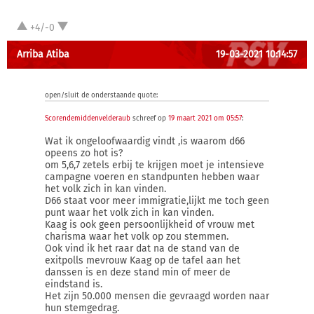
+4/-0
Arriba Atiba
19-03-2021 10:14:57
open/sluit de onderstaande quote:
Scorendemiddenvelderaub
schreef op
19 maart 2021 om 05:57
:
Wat ik ongeloofwaardig vindt ,is waarom d66
opeens zo hot is?
om 5,6,7 zetels erbij te krijgen moet je intensieve
campagne voeren en standpunten hebben waar
het volk zich in kan vinden.
D66 staat voor meer immigratie,lijkt me toch geen
punt waar het volk zich in kan vinden.
Kaag is ook geen persoonlijkheid of vrouw met
charisma waar het volk op zou stemmen.
Ook vind ik het raar dat na de stand van de
exitpolls mevrouw Kaag op de tafel aan het
danssen is en deze stand min of meer de
eindstand is.
Het zijn 50.000 mensen die gevraagd worden naar
hun stemgedrag.