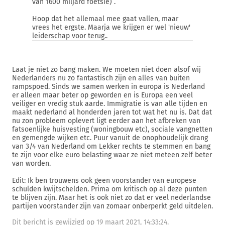
van 1600 miljard foetsie) .
Hoop dat het allemaal mee gaat vallen, maar
vrees het ergste. Maarja we krijgen er wel 'nieuw'
leiderschap voor terug..
Laat je niet zo bang maken. We moeten niet doen alsof wij
Nederlanders nu zo fantastisch zijn en alles van buiten
rampspoed. Sinds we samen werken in europa is Nederland
er alleen maar beter op geworden en is Europa een veel
veiliger en vredig stuk aarde. Immigratie is van alle tijden en
maakt nederland al honderden jaren tot wat het nu is. Dat dat
nu zon probleem oplevert ligt eerder aan het afbreken van
fatsoenlijke huisvesting (woningbouw etc), sociale vangnetten
en gemengde wijken etc. Puur vanuit de onophoudelijk drang
van 3/4 van Nederland om Lekker rechts te stemmen en bang
te zijn voor elke euro belasting waar ze niet meteen zelf beter
van worden.
Edit: Ik ben trouwens ook geen voorstander van europese
schulden kwijtschelden. Prima om kritisch op al deze punten
te blijven zijn. Maar het is ook niet zo dat er veel nederlandse
partijen voorstander zijn van zomaar onberperkt geld uitdelen.
Dit bericht is gewijzigd op 19 maart 2021, 14:33:24.