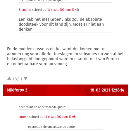
open/sluit de onderstaande quote:
Brenetjes
schreef op
18 maart 2021 om 10:42
:
Een kabinet met GroenLinks zou de absolute
doodsteek voor dit land zijn. Moet er niet aan
denken
En de middenklasse is de lul, want die komen niet in
aanmerking voor allerlei toeslagen en subsidies en zien al het
belastinggeld doorgepompt worden naar de rest van Europa
en onbetaalbare verduurzaming.
+8/-1
Nikiforov 3
18-03-2021 12:18:14
open/sluit de onderstaande quote:
antonh
schreef op
18 maart 2021 om 10:05
:
open/sluit de onderstaande quote: