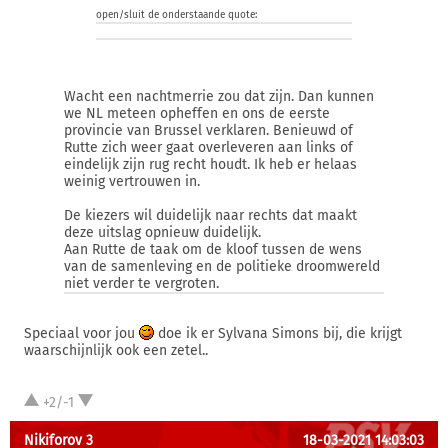
open/sluit de onderstaande quote:
Wacht een nachtmerrie zou dat zijn. Dan kunnen
we NL meteen opheffen en ons de eerste
provincie van Brussel verklaren. Benieuwd of
Rutte zich weer gaat overleveren aan links of
eindelijk zijn rug recht houdt. Ik heb er helaas
weinig vertrouwen in.
De kiezers wil duidelijk naar rechts dat maakt
deze uitslag opnieuw duidelijk.
Aan Rutte de taak om de kloof tussen de wens
van de samenleving en de politieke droomwereld
niet verder te vergroten.
Speciaal voor jou
doe ik er Sylvana Simons bij, die krijgt
waarschijnlijk ook een zetel..
+2/-1
Nikiforov 3
18-03-2021 14:03:03