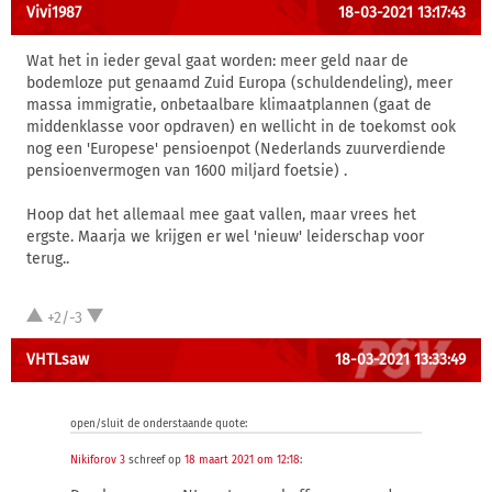
Vivi1987
18-03-2021 13:17:43
Wat het in ieder geval gaat worden: meer geld naar de
bodemloze put genaamd Zuid Europa (schuldendeling), meer
massa immigratie, onbetaalbare klimaatplannen (gaat de
middenklasse voor opdraven) en wellicht in de toekomst ook
nog een 'Europese' pensioenpot (Nederlands zuurverdiende
pensioenvermogen van 1600 miljard foetsie) .
Hoop dat het allemaal mee gaat vallen, maar vrees het
ergste. Maarja we krijgen er wel 'nieuw' leiderschap voor
terug..
+2/-3
VHTLsaw
18-03-2021 13:33:49
open/sluit de onderstaande quote:
Nikiforov 3
schreef op
18 maart 2021 om 12:18
: