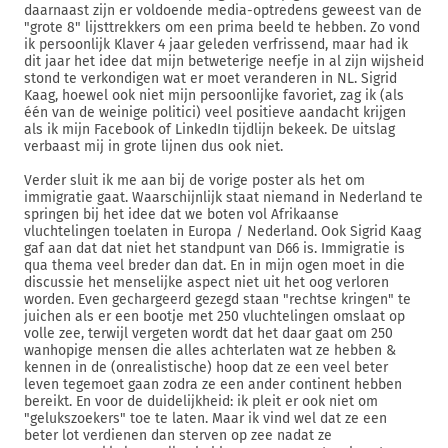
daarnaast zijn er voldoende media-optredens geweest van de
"grote 8" lijsttrekkers om een prima beeld te hebben. Zo vond
ik persoonlijk Klaver 4 jaar geleden verfrissend, maar had ik
dit jaar het idee dat mijn betweterige neefje in al zijn wijsheid
stond te verkondigen wat er moet veranderen in NL. Sigrid
Kaag, hoewel ook niet mijn persoonlijke favoriet, zag ik (als
één van de weinige politici) veel positieve aandacht krijgen
als ik mijn Facebook of LinkedIn tijdlijn bekeek. De uitslag
verbaast mij in grote lijnen dus ook niet.
Verder sluit ik me aan bij de vorige poster als het om
immigratie gaat. Waarschijnlijk staat niemand in Nederland te
springen bij het idee dat we boten vol Afrikaanse
vluchtelingen toelaten in Europa / Nederland. Ook Sigrid Kaag
gaf aan dat dat niet het standpunt van D66 is. Immigratie is
qua thema veel breder dan dat. En in mijn ogen moet in die
discussie het menselijke aspect niet uit het oog verloren
worden. Even gechargeerd gezegd staan "rechtse kringen" te
juichen als er een bootje met 250 vluchtelingen omslaat op
volle zee, terwijl vergeten wordt dat het daar gaat om 250
wanhopige mensen die alles achterlaten wat ze hebben &
kennen in de (onrealistische) hoop dat ze een veel beter
leven tegemoet gaan zodra ze een ander continent hebben
bereikt. En voor de duidelijkheid: ik pleit er ook niet om
"gelukszoekers" toe te laten. Maar ik vind wel dat ze een
beter lot verdienen dan sterven op zee nadat ze