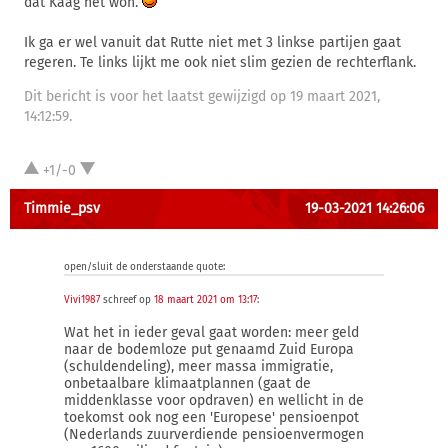
dat Kaag het won.
Ik ga er wel vanuit dat Rutte niet met 3 linkse partijen gaat
regeren. Te links lijkt me ook niet slim gezien de rechterflank.
Dit bericht is voor het laatst gewijzigd op 19 maart 2021,
14:12:59.
+1/-0
Timmie_psv
19-03-2021 14:26:06
open/sluit de onderstaande quote:
Vivi1987
schreef op
18 maart 2021 om 13:17
:
Wat het in ieder geval gaat worden: meer geld
naar de bodemloze put genaamd Zuid Europa
(schuldendeling), meer massa immigratie,
onbetaalbare klimaatplannen (gaat de
middenklasse voor opdraven) en wellicht in de
toekomst ook nog een 'Europese' pensioenpot
(Nederlands zuurverdiende pensioenvermogen