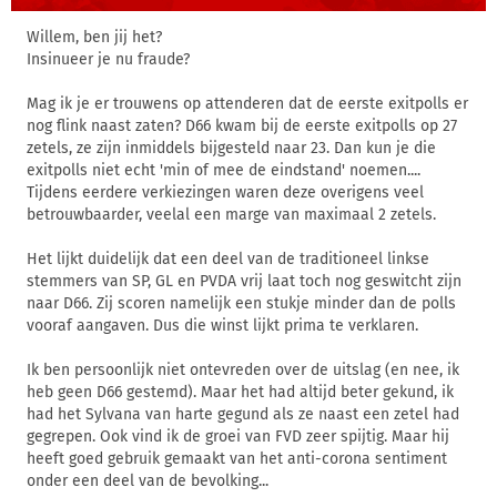
Willem, ben jij het?
Insinueer je nu fraude?
Mag ik je er trouwens op attenderen dat de eerste exitpolls er
nog flink naast zaten? D66 kwam bij de eerste exitpolls op 27
zetels, ze zijn inmiddels bijgesteld naar 23. Dan kun je die
exitpolls niet echt 'min of mee de eindstand' noemen....
Tijdens eerdere verkiezingen waren deze overigens veel
betrouwbaarder, veelal een marge van maximaal 2 zetels.
Het lijkt duidelijk dat een deel van de traditioneel linkse
stemmers van SP, GL en PVDA vrij laat toch nog geswitcht zijn
naar D66. Zij scoren namelijk een stukje minder dan de polls
vooraf aangaven. Dus die winst lijkt prima te verklaren.
Ik ben persoonlijk niet ontevreden over de uitslag (en nee, ik
heb geen D66 gestemd). Maar het had altijd beter gekund, ik
had het Sylvana van harte gegund als ze naast een zetel had
gegrepen. Ook vind ik de groei van FVD zeer spijtig. Maar hij
heeft goed gebruik gemaakt van het anti-corona sentiment
onder een deel van de bevolking...