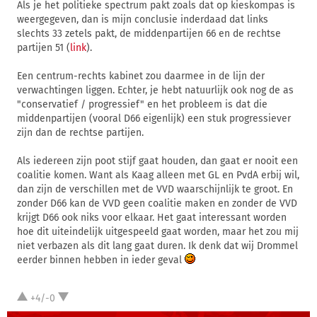
Als je het politieke spectrum pakt zoals dat op kieskompas is
weergegeven, dan is mijn conclusie inderdaad dat links
slechts 33 zetels pakt, de middenpartijen 66 en de rechtse
partijen 51 (
link
).
Een centrum-rechts kabinet zou daarmee in de lijn der
verwachtingen liggen. Echter, je hebt natuurlijk ook nog de as
"conservatief / progressief" en het probleem is dat die
middenpartijen (vooral D66 eigenlijk) een stuk progressiever
zijn dan de rechtse partijen.
Als iedereen zijn poot stijf gaat houden, dan gaat er nooit een
coalitie komen. Want als Kaag alleen met GL en PvdA erbij wil,
dan zijn de verschillen met de VVD waarschijnlijk te groot. En
zonder D66 kan de VVD geen coalitie maken en zonder de VVD
krijgt D66 ook niks voor elkaar. Het gaat interessant worden
hoe dit uiteindelijk uitgespeeld gaat worden, maar het zou mij
niet verbazen als dit lang gaat duren. Ik denk dat wij Drommel
eerder binnen hebben in ieder geval
+4/-0