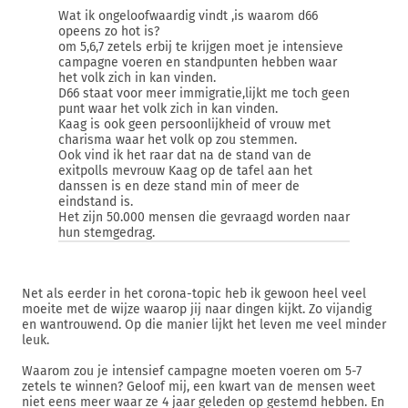
Wat ik ongeloofwaardig vindt ,is waarom d66
opeens zo hot is?
om 5,6,7 zetels erbij te krijgen moet je intensieve
campagne voeren en standpunten hebben waar
het volk zich in kan vinden.
D66 staat voor meer immigratie,lijkt me toch geen
punt waar het volk zich in kan vinden.
Kaag is ook geen persoonlijkheid of vrouw met
charisma waar het volk op zou stemmen.
Ook vind ik het raar dat na de stand van de
exitpolls mevrouw Kaag op de tafel aan het
danssen is en deze stand min of meer de
eindstand is.
Het zijn 50.000 mensen die gevraagd worden naar
hun stemgedrag.
Net als eerder in het corona-topic heb ik gewoon heel veel
moeite met de wijze waarop jij naar dingen kijkt. Zo vijandig
en wantrouwend. Op die manier lijkt het leven me veel minder
leuk.
Waarom zou je intensief campagne moeten voeren om 5-7
zetels te winnen? Geloof mij, een kwart van de mensen weet
niet eens meer waar ze 4 jaar geleden op gestemd hebben. En