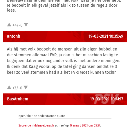
Benieuw naar je definitie van 'het volk' waar je het over hebt.
Je bedoelt in elk geval jezelf als ik zo tussen de regels door
lees.
+4/-0
antonh
19-03-2021 10:35:49
Als hij met volk bedoelt de mensen uit zijn eigen bubbel en
die stemmen allemaal FVR, ja dan is het misschien lastig te
begrijpen dat er ook nog ander volk is met andere meningen.
Ik denk dat Kaag vooral op de tafel ging dansen omdat ze 3
keer zo veel stemmen had als het FVR! Moet kunnen toch!?
+3/-0
BasArnhem
19-03-2021 10:41:17
open/sluit de onderstaande quote:
Scorendemiddenvelderaub
schreef op
19 maart 2021 om 05:57
: