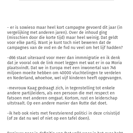
- er is sowieso maar heel kort campagne gevoerd dit jaar (in
vergelijking met anderen jaren). Over de inhoud ging
(misschien door die korte tijd) maar heel weinig. Dat geldt
voor elke partij. Want je kunt toch niet beweren dat de
campagnes van de vvd en de fvd nu veel om het lijf hadden?
-d66 staat uiteraard voor meer dan immmigratie en ik denk
dat je vooral ook de link moet leggen met wat er in oa Moria
plaatsvindt. Dat we in Europa met een inwonertal van 746
miljoen moeite hebben om 40000 vluchtelingen te verdelen
en Nederland, whoehoe, wel vijf kinderen heeft opgevangen.
-mevrouw Kaag gedraagt zich, in tegenstelling tot enkele
andere partijleiders, als een persoon die met respect en
fatsoen met anderen omgaat. Kortom, rust en leiderschap
uitstraalt. Op een andere manier dan Rutte dat doet.
-ik heb ook niets met feestvierend politici in deze crisistijd
(of ze dat nu wel of niet op een tafel doen).