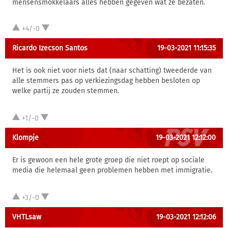
mensensmokkelaars alles hebben gegeven wat ze bezaten.
+4/-0
Ricardo Izecson Santos
19-03-2021 11:15:35
Het is ook niet voor niets dat (naar schatting) tweederde van
alle stemmers pas op verkiezingsdag hebben besloten op
welke partij ze zouden stemmen.
+1/-0
Klompje
19-03-2021 12:12:00
Er is gewoon een hele grote groep die niet roept op sociale
media die helemaal geen problemen hebben met immigratie.
+3/-0
VHTLsaw
19-03-2021 12:12:06