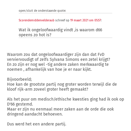
open/sluit de onderstaande quote:
Scorendemiddenvelderaub
schreef op
19 maart 2021 om 05:57
:
Wat ik ongeloofwaardig vindt ,is waarom d66
opeens zo hot is?
Waarom zou dat ongeloofwaardiger zijn dan dat FvD
verviervoudigt of zelfs Sylvana Simons een zetel krijgt?
En zo zijn er nog wel -tig andere zaken merkwaardig te
noemen , afhankelijk van hoe je er naar kijkt.
Bijvoorbeeld;
Hoe kan de grootste partij nog groter worden terwijl die de
kloof rijk-arm zoveel groter heeft gemaakt?
Als het puur om medisch/ethische kwesties ging had ik ook op
D'66 gestemd.
Maar er zijn nu eenmaal meer zaken aan de orde die ook
dringend aandacht behoeven.
Dus werd het een andere partij.