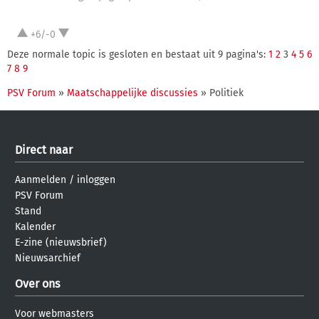
+6/-0
Deze normale topic is gesloten en bestaat uit 9 pagina's:
1
2
3
4
5
6
7
8
9
PSV Forum
»
Maatschappelijke discussies
» Politiek
Direct naar
Aanmelden
/
inloggen
PSV Forum
Stand
Kalender
E-zine (nieuwsbrief)
Nieuwsarchief
Over ons
Voor webmasters