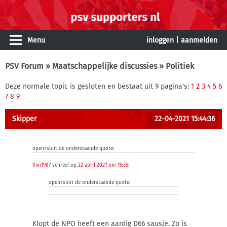
Menu
inloggen
|
aanmelden
PSV Forum
»
Maatschappelijke discussies
» Politiek
Deze normale topic is gesloten en bestaat uit 9 pagina's:
1
2
3
4
5
6
7
8
9
Skipper
22-04-2021 15:44:36
open/sluit de onderstaande quote:
Vivi1987
schreef op
22 april 2021 om 15:35
:
open/sluit de onderstaande quote:
Klopt de NPO heeft een aardig D66 sausje. Zo is