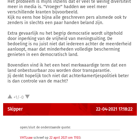
Het probleem is mijns inziens dat er veel te weinig diversiteit
meer in media is. "Vroeger" hadden we veel meer
verschillende kranten bijvoorbeeld.
Kijk nu eens hoe bijna alle geschreven pers alsmede ook tv
zenders in slechts een paar handen beland zijn.
Extra gevaarlijk nu het begrip democratie wordt uitgehold
door inperking van de vrijheid van meningsuiting. De
bedoeling is nu juist niet dat iedereen achter de meerderheid
aanloopt, maar dat minderheden volledige bescherming
genieten in een democratisch land.
Bovendien vind ik het een heel merkwaardige term dat een
land onbestuurbaar zou worden door transparantie.
Jij denkt hopelijk toch niet dat achterkamertjespolitiek beter
is dan controle van de macht?
+1/-0
Skipper
22-04-2021 17:18:22
open/sluit de onderstaande quote:
VHTLsaw
schreef op
22 april 2021 om 17:03
: