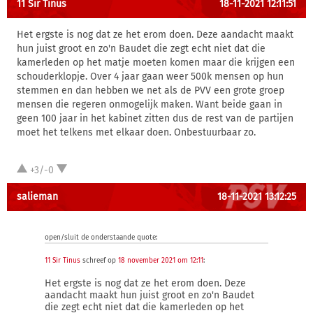
11 Sir Tinus
18-11-2021 12:11:51
Het ergste is nog dat ze het erom doen. Deze aandacht maakt
hun juist groot en zo'n Baudet die zegt echt niet dat die
kamerleden op het matje moeten komen maar die krijgen een
schouderklopje. Over 4 jaar gaan weer 500k mensen op hun
stemmen en dan hebben we net als de PVV een grote groep
mensen die regeren onmogelijk maken. Want beide gaan in
geen 100 jaar in het kabinet zitten dus de rest van de partijen
moet het telkens met elkaar doen. Onbestuurbaar zo.
+3/-0
salieman
18-11-2021 13:12:25
open/sluit de onderstaande quote:
11 Sir Tinus
schreef op
18 november 2021 om 12:11
:
Het ergste is nog dat ze het erom doen. Deze
aandacht maakt hun juist groot en zo'n Baudet
die zegt echt niet dat die kamerleden op het