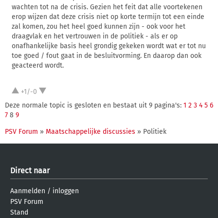
wachten tot na de crisis. Gezien het feit dat alle voortekenen
erop wijzen dat deze crisis niet op korte termijn tot een einde
zal komen, zou het heel goed kunnen zijn - ook voor het
draagvlak en het vertrouwen in de politiek - als er op
onafhankelijke basis heel grondig gekeken wordt wat er tot nu
toe goed / fout gaat in de besluitvorming. En daarop dan ook
geacteerd wordt.
+1/-0
Deze normale topic is gesloten en bestaat uit 9 pagina's:
1
2
3
4
5
6
7
8
9
PSV Forum
»
Maatschappelijke discussies
» Politiek
Direct naar
Aanmelden
/
inloggen
PSV Forum
Stand