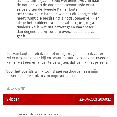
transparantie gaan: Ik zou wel benieuwd zijn naar
de notulen van de onderzoekscommissie waarin
ze besluiten de Tweede Kamer buiten
beschouwing te laten en wie dat dit voorgesteld
heeft, want die beslissing is nogal opmerkelijk en,
als je het probleem volledig wil bekijken, nogal
dubieus. Ze is wat dat betreft geen haar beter
dan degene die zij continu overal de schuld van
geeft.
Dat van Leijten heb ik zo niet meegekregen, maar ik zal er
zeker nog eens naar kijken. Want natuurlijk is ook de Tweede
Kamer wel een en ander te verwijten, dat ben ik met je eens.
Voor het overige wil ik toch graag vasthouden aan mijn
bewering in de slotzin van mijn vorige post.
+1/-0
Skipper
22-04-2021 20:40:12
open/sluit de onderstaande quote: