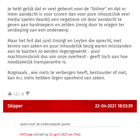
Je hebt gelijk dat er veel gebeurt voor de "búhne" en dat er
meer aandacht is voor scoren dan voor pure inhoud.Ook veel
media spelen daarbij een negatieve rol door aandacht te
geven aan hardroepers en zelden zinnig door te vragen ter
verdieping van een onderwerp.
Maar het feit dat juist Omzigt en Leyten die oprecht, met
kennis van zaken en puur inhoudelijk bezig waren misstanden
aan te kaarten zo werden tegengewerkt - puur
machtsmisbruik dus van onze overheid - geeft toch aan hoe
noodzakelijk transparantie is.
Nogmaals , wie niets te verbergen heeft, bestuurder of niet,
kan m.i. niets hebben tegen openheid van zaken.
+2/-0
Skipper
22-04-2021 18:53:39
open/sluit de onderstaande quote:
VHTLsaw
schreef op
22 april 2021 om 17:42
: