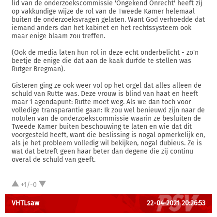
lid van de onderzoekscommissie 'Ongekend Onrecht' heeft zij
op vakkundige wijze de rol van de Tweede Kamer helemaal
buiten de onderzoeksvragen gelaten. Want God verhoedde dat
iemand anders dan het kabinet en het rechtssysteem ook
maar enige blaam zou treffen.
(Ook de media laten hun rol in deze echt onderbelicht - zo'n
beetje de enige die dat aan de kaak durfde te stellen was
Rutger Bregman).
Gisteren ging ze ook weer vol op het orgel dat alles alleen de
schuld van Rutte was. Deze vrouw is blind van haat en heeft
maar 1 agendapunt: Rutte moet weg. Als we dan toch voor
volledige transparantie gaan: Ik zou wel benieuwd zijn naar de
notulen van de onderzoekscommissie waarin ze besluiten de
Tweede Kamer buiten beschouwing te laten en wie dat dit
voorgesteld heeft, want die beslissing is nogal opmerkelijk en,
als je het probleem volledig wil bekijken, nogal dubieus. Ze is
wat dat betreft geen haar beter dan degene die zij continu
overal de schuld van geeft.
+1/-0
VHTLsaw
22-04-2021 20:26:53