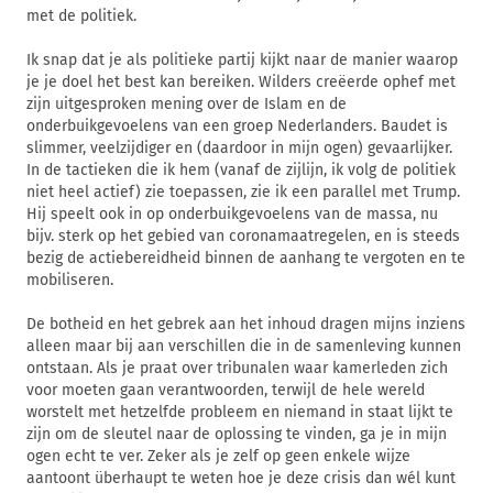
met de politiek.
Ik snap dat je als politieke partij kijkt naar de manier waarop
je je doel het best kan bereiken. Wilders creëerde ophef met
zijn uitgesproken mening over de Islam en de
onderbuikgevoelens van een groep Nederlanders. Baudet is
slimmer, veelzijdiger en (daardoor in mijn ogen) gevaarlijker.
In de tactieken die ik hem (vanaf de zijlijn, ik volg de politiek
niet heel actief) zie toepassen, zie ik een parallel met Trump.
Hij speelt ook in op onderbuikgevoelens van de massa, nu
bijv. sterk op het gebied van coronamaatregelen, en is steeds
bezig de actiebereidheid binnen de aanhang te vergoten en te
mobiliseren.
De botheid en het gebrek aan het inhoud dragen mijns inziens
alleen maar bij aan verschillen die in de samenleving kunnen
ontstaan. Als je praat over tribunalen waar kamerleden zich
voor moeten gaan verantwoorden, terwijl de hele wereld
worstelt met hetzelfde probleem en niemand in staat lijkt te
zijn om de sleutel naar de oplossing te vinden, ga je in mijn
ogen echt te ver. Zeker als je zelf op geen enkele wijze
aantoont überhaupt te weten hoe je deze crisis dan wél kunt