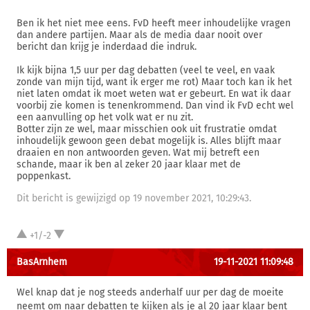
Ben ik het niet mee eens. FvD heeft meer inhoudelijke vragen
dan andere partijen. Maar als de media daar nooit over
bericht dan krijg je inderdaad die indruk.
Ik kijk bijna 1,5 uur per dag debatten (veel te veel, en vaak
zonde van mijn tijd, want ik erger me rot) Maar toch kan ik het
niet laten omdat ik moet weten wat er gebeurt. En wat ik daar
voorbij zie komen is tenenkrommend. Dan vind ik FvD echt wel
een aanvulling op het volk wat er nu zit.
Botter zijn ze wel, maar misschien ook uit frustratie omdat
inhoudelijk gewoon geen debat mogelijk is. Alles blijft maar
draaien en non antwoorden geven. Wat mij betreft een
schande, maar ik ben al zeker 20 jaar klaar met de
poppenkast.
Dit bericht is gewijzigd op 19 november 2021, 10:29:43.
+1/-2
BasArnhem
19-11-2021 11:09:48
Wel knap dat je nog steeds anderhalf uur per dag de moeite
neemt om naar debatten te kijken als je al 20 jaar klaar bent