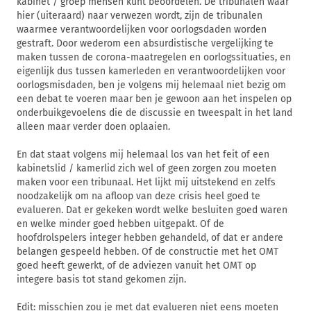
kabinet / groep mensen kunt beoordelen. De tribunalen waar
hier (uiteraard) naar verwezen wordt, zijn de tribunalen
waarmee verantwoordelijken voor oorlogsdaden worden
gestraft. Door wederom een absurdistische vergelijking te
maken tussen de corona-maatregelen en oorlogssituaties, en
eigenlijk dus tussen kamerleden en verantwoordelijken voor
oorlogsmisdaden, ben je volgens mij helemaal niet bezig om
een debat te voeren maar ben je gewoon aan het inspelen op
onderbuikgevoelens die de discussie en tweespalt in het land
alleen maar verder doen oplaaien.
En dat staat volgens mij helemaal los van het feit of een
kabinetslid / kamerlid zich wel of geen zorgen zou moeten
maken voor een tribunaal. Het lijkt mij uitstekend en zelfs
noodzakelijk om na afloop van deze crisis heel goed te
evalueren. Dat er gekeken wordt welke besluiten goed waren
en welke minder goed hebben uitgepakt. Of de
hoofdrolspelers integer hebben gehandeld, of dat er andere
belangen gespeeld hebben. Of de constructie met het OMT
goed heeft gewerkt, of de adviezen vanuit het OMT op
integere basis tot stand gekomen zijn.
Edit: misschien zou je met dat evalueren niet eens moeten