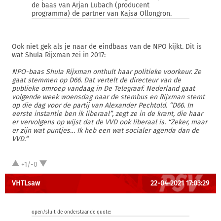
de baas van Arjan Lubach (producent
programma) de partner van Kajsa Ollongron.
Ook niet gek als je naar de eindbaas van de NPO kijkt. Dit is
wat Shula Rijxman zei in 2017:
NPO-baas Shula Rijxman onthult haar politieke voorkeur. Ze
gaat stemmen op D66. Dat vertelt de directeur van de
publieke omroep vandaag in De Telegraaf. Nederland gaat
volgende week woensdag naar de stembus en Rijxman stemt
op die dag voor de partij van Alexander Pechtold. “D66. In
eerste instantie ben ik liberaal”, zegt ze in de krant, die haar
er vervolgens op wijst dat de VVD ook liberaal is. “Zeker, maar
er zijn wat puntjes… Ik heb een wat socialer agenda dan de
VVD.“
+1/-0
VHTLsaw
22-04-2021 17:03:29
open/sluit de onderstaande quote: