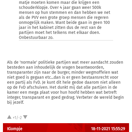
matje moeten komen maar die krijgen een
schouderklopje. Over 4 jaar gaan weer 500k
mensen op hun stemmen en dan hebben we net
als de PVV een grote groep mensen die regeren
onmogelijk maken. Want beide gaan in geen 100
jaar in het kabinet zitten dus de rest van de
partijen moet het telkens met elkaar doen.
Onbestuurbaar zo.
Als de 'normale' politieke partijen wat meer aandacht zouden
besteden aan inhoudelijk de vragen beantwoorden,
transparanter zijn naar de burger, minder wegmoffelen wat
niet goed is gegaan etc...dan is er geen bestaansrecht voor
een partij als FvD. Je kunt dit hele gedoe daarom niet alleen
op de FvD afschuiven. Het dunkt mij dat alle partijen in de
kamer een mega plaat voor hun hoofd hebben wat betreft
integer, transparant en goed gedrag. Verbeter de wereld begin
bij jezelf.
+1/-2
Klompje
18-11-2021 15:55:29