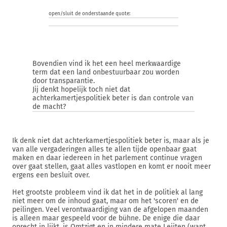
open/sluit de onderstaande quote:
Bovendien vind ik het een heel merkwaardige
term dat een land onbestuurbaar zou worden
door transparantie.
Jij denkt hopelijk toch niet dat
achterkamertjespolitiek beter is dan controle van
de macht?
Ik denk niet dat achterkamertjespolitiek beter is, maar als je
van alle vergaderingen alles te allen tijde openbaar gaat
maken en daar iedereen in het parlement continue vragen
over gaat stellen, gaat alles vastlopen en komt er nooit meer
ergens een besluit over.
Het grootste probleem vind ik dat het in de politiek al lang
niet meer om de inhoud gaat, maar om het 'scoren' en de
peilingen. Veel verontwaardiging van de afgelopen maanden
is alleen maar gespeeld voor de bühne. De enige die daar
oprecht in lijkt, is Omtzigt en in mindere mate Leijten (want