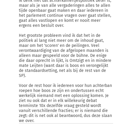
Ik denk niet dat achterkamertjespolitiek beter is,
maar als je van alle vergaderingen alles te allen
tijde openbaar gaat maken en daar iedereen in
het parlement continue vragen over gaat stellen,
gaat alles vastlopen en komt er nooit meer
ergens een besluit over.
Het grootste probleem vind ik dat het in de
politiek al lang niet meer om de inhoud gaat,
maar om het 'scoren' en de peilingen. Veel
verontwaardiging van de afgelopen maanden is
alleen maar gespeeld voor de bühne. De enige
die daar oprecht in lijkt, is Omtzigt en in mindere
mate Leijten (want daar is boos en verongelijkt
de standaardsetting, net als bij de rest van de
SP).
Voor de rest hoor ik iedereen voor hun achterban
roepen hoe boos ze zijn en ondertussen echt
werkelijk niemand met een oplossing komen. Je
ziet nu ook dat er in elk willekeurig debat
tenminste 10x dezelfde vraag gesteld wordt
vanuit verschillende fracties; er is niemand die
zegt: dit is net ook al beantwoord, dus deze slaan
we over.