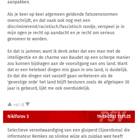
aanpakken.
Als je keer op keer algemeen geldende fatsoensnormen
overschrijdt, en dat vaak ook nog met een
discriminerend/racistisch/fascistisch randje, verspeel je in
mijn ogen je recht op aandacht en je recht om serieus
genomen te worden.
En dat is jammer, want ik denk zeker dat een man met de
intelligentie en de charme van Baudet op een scherpe manier
zou kunnen bijdragen aan de vooruitgang van ons land. Want
dat er een heleboel dingen mis gaan in ons land, is duidelijk.
En dat die dingen niet vanzelf gaan verbeteren als de
'gevestige orde' het land blijft besturen zoals de afgelopen 30
jaar is gebeurd, lijkt me ook overduidelijk.
+4/-0
Nikiforov 3
19-11-2021 11:11:35
Selectieve verontwaardiging van een gluiperd (Sjoerdsma) die
informateur Remkes op slinkse wijze als zuiplap weg heeft