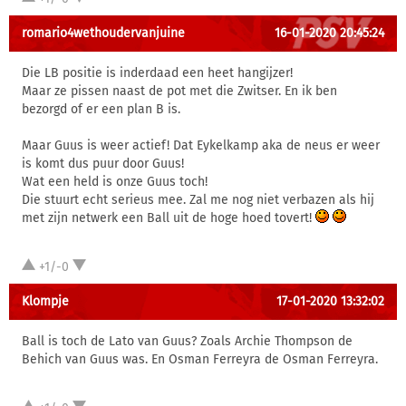
romario4wethoudervanjuine
16-01-2020 20:45:24
Die LB positie is inderdaad een heet hangijzer!
Maar ze pissen naast de pot met die Zwitser. En ik ben
bezorgd of er een plan B is.
Maar Guus is weer actief! Dat Eykelkamp aka de neus er weer
is komt dus puur door Guus!
Wat een held is onze Guus toch!
Die stuurt echt serieus mee. Zal me nog niet verbazen als hij
met zijn netwerk een Ball uit de hoge hoed tovert!
+1/-0
Klompje
17-01-2020 13:32:02
Ball is toch de Lato van Guus? Zoals Archie Thompson de
Behich van Guus was. En Osman Ferreyra de Osman Ferreyra.