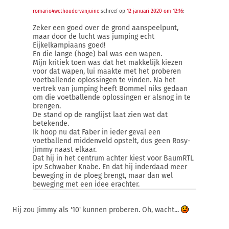
romario4wethoudervanjuine
schreef op
12 januari 2020 om 12:16
:
Zeker een goed over de grond aanspeelpunt,
maar door de lucht was jumping echt
Eijkelkampiaans goed!
En die lange (hoge) bal was een wapen.
Mijn kritiek toen was dat het makkelijk kiezen
voor dat wapen, lui maakte met het proberen
voetballende oplossingen te vinden. Na het
vertrek van jumping heeft Bommel niks gedaan
om die voetballende oplossingen er alsnog in te
brengen.
De stand op de ranglijst laat zien wat dat
betekende.
Ik hoop nu dat Faber in ieder geval een
voetballend middenveld opstelt, dus geen Rosy-
Jimmy naast elkaar.
Dat hij in het centrum achter kiest voor BaumRTL
ipv Schwaber Knabe. En dat hij inderdaad meer
beweging in de ploeg brengt, maar dan wel
beweging met een idee erachter.
Hij zou Jimmy als '10' kunnen proberen. Oh, wacht...