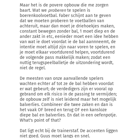
Maar het is de povere opbouw die me zorgen
baart. Wat we
proberen
te spelen is
boerenkoolvoetbal. Faber schijnt aan te geven
dat we moeten proberen te voetballen van
achteruit, maar dan moet je driehoekjes maken,
constant bewegen zonder bal, 1 moet diep en de
ander zakt in etc, eenieder moet een idee hebben
van wat ie doet voordat ie de bal aannneemt, de
intentie moet altijd zijn naar voren te spelen, en
je moet elkaar voortdurend helpen, voortdurend
de volgende pass makkelijk maken; zodat een
nuttig terugspeelballetje de uitzondering wordt,
niet de regel.
De meesten van onze aanvallende spelers
wachten echter af tot ze de bal hebben voordat
er wat gebeurt; de verdedigers zijn er vooral op
gebrand om elk risico in de passing te vermijden;
de opbouw zelf is niet leidend maar het mogelijk
balverlies. Combineer die twee zaken en dan is
het vaak OF breed en terug OF een kansloze
diepe bal en balverlies. En dat in een oefenpotje.
What's point of that?
Dat ligt echt bij de trainerstaf. De accenten liggen
niet goed. Guus moet langs en snel.