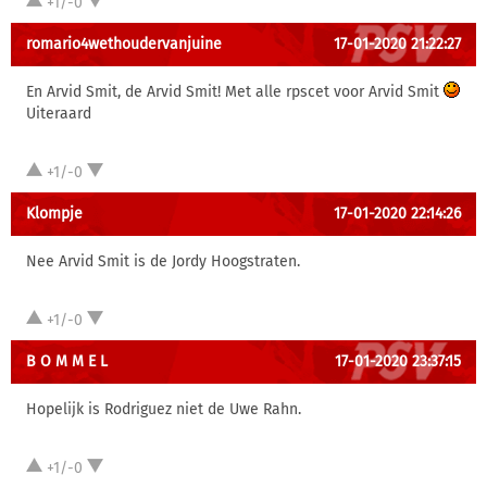
+1/-0
romario4wethoudervanjuine
17-01-2020 21:22:27
En Arvid Smit, de Arvid Smit! Met alle rpscet voor Arvid Smit
Uiteraard
+1/-0
Klompje
17-01-2020 22:14:26
Nee Arvid Smit is de Jordy Hoogstraten.
+1/-0
B O M M E L
17-01-2020 23:37:15
Hopelijk is Rodriguez niet de Uwe Rahn.
+1/-0