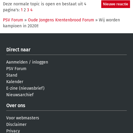
Deze normale topic is open en bestaat uit 4
pagina's:
1
2
3
4
PSV Forum
»
Oude Jongens Krentenbrood Forum
» Wij worden
kampioen in 2020!!
Direct naar
Aanmelden
/
inloggen
PSV Forum
Stand
Kalender
E-zine (nieuwsbrief)
Nieuwsarchief
Over ons
Voor webmasters
Disclaimer
Privacy