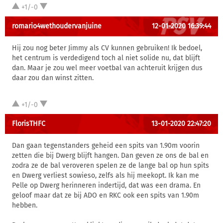
+1/-0
romario4wethoudervanjuine
12-01-2020 16:39:44
Hij zou nog beter Jimmy als CV kunnen gebruiken! Ik bedoel,
het centrum is verdedigend toch al niet solide nu, dat blijft
dan. Maar je zou wel meer voetbal van achteruit krijgen dus
daar zou dan winst zitten.
+1/-0
FlorisTHFC
13-01-2020 22:47:20
Dan gaan tegenstanders geheid een spits van 1.90m voorin
zetten die bij Dwerg blijft hangen. Dan geven ze ons de bal en
zodra ze de bal veroveren spelen ze de lange bal op hun spits
en Dwerg verliest sowieso, zelfs als hij meekopt. Ik kan me
Pelle op Dwerg herinneren indertijd, dat was een drama. En
geloof maar dat ze bij ADO en RKC ook een spits van 1.90m
hebben.