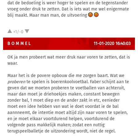
dat de bedoeling is weer hoger te spelen en de tegenstander
vroeg onder druk te zetten. Dat is iets wat me wel enigermate
blij maakt. Maar man man, de uitvoering
+1/-0
B O M M E L
11-01-2020 16:40:03
OK ja men probeert wat meer druk naar voren te zetten, dat is
waar.
Maar het is de povere opbouw die me zorgen baart. Wat we
proberen
te spelen is boerenkoolvoetbal. Faber schijnt aan te
geven dat we moeten proberen te voetballen van achteruit,
maar dan moet je driehoekjes maken, constant bewegen
zonder bal, 1 moet diep en de ander zakt in etc, eenieder
moet een idee hebben van wat ie doet voordat ie de bal
aannneemt, de intentie moet altijd zijn naar voren te spelen,
en je moet elkaar voortdurend helpen, voortdurend de
volgende pass makkelijk maken; zodat een nuttig
terugspeelballetje de uitzondering wordt, niet de regel.