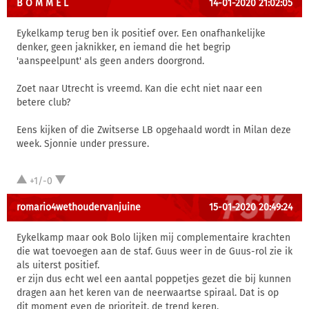
B O M M E L
14-01-2020 21:02:05
Eykelkamp terug ben ik positief over. Een onafhankelijke
denker, geen jaknikker, en iemand die het begrip
'aanspeelpunt' als geen anders doorgrond.
Zoet naar Utrecht is vreemd. Kan die echt niet naar een
betere club?
Eens kijken of die Zwitserse LB opgehaald wordt in Milan deze
week. Sjonnie under pressure.
+1/-0
romario4wethoudervanjuine
15-01-2020 20:49:24
Eykelkamp maar ook Bolo lijken mij complementaire krachten
die wat toevoegen aan de staf. Guus weer in de Guus-rol zie ik
als uiterst positief.
er zijn dus echt wel een aantal poppetjes gezet die bij kunnen
dragen aan het keren van de neerwaartse spiraal. Dat is op
dit moment even de prioriteit, de trend keren.