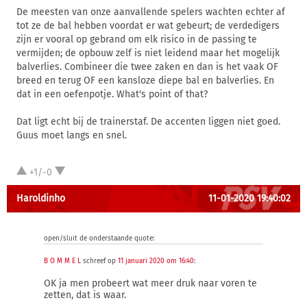
De meesten van onze aanvallende spelers wachten echter af
tot ze de bal hebben voordat er wat gebeurt; de verdedigers
zijn er vooral op gebrand om elk risico in de passing te
vermijden; de opbouw zelf is niet leidend maar het mogelijk
balverlies. Combineer die twee zaken en dan is het vaak OF
breed en terug OF een kansloze diepe bal en balverlies. En
dat in een oefenpotje. What's point of that?
Dat ligt echt bij de trainerstaf. De accenten liggen niet goed.
Guus moet langs en snel.
+1/-0
Haroldinho
11-01-2020 19:40:02
open/sluit de onderstaande quote:
B O M M E L
schreef op
11 januari 2020 om 16:40
:
OK ja men probeert wat meer druk naar voren te
zetten, dat is waar.