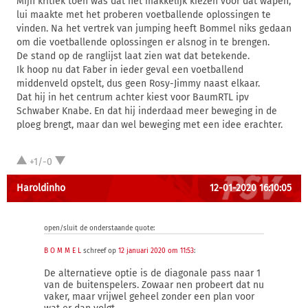
Mijn kritiek toen was dat het makkelijk kiezen voor dat wapen,
lui maakte met het proberen voetballende oplossingen te
vinden. Na het vertrek van jumping heeft Bommel niks gedaan
om die voetballende oplossingen er alsnog in te brengen.
De stand op de ranglijst laat zien wat dat betekende.
Ik hoop nu dat Faber in ieder geval een voetballend
middenveld opstelt, dus geen Rosy-Jimmy naast elkaar.
Dat hij in het centrum achter kiest voor BaumRTL ipv
Schwaber Knabe. En dat hij inderdaad meer beweging in de
ploeg brengt, maar dan wel beweging met een idee erachter.
+1/-0
Haroldinho
12-01-2020 16:10:05
open/sluit de onderstaande quote:
B O M M E L
schreef op
12 januari 2020 om 11:53
:
De alternatieve optie is de diagonale pass naar 1
van de buitenspelers. Zowaar nen probeert dat nu
vaker, maar vrijwel geheel zonder een plan voor