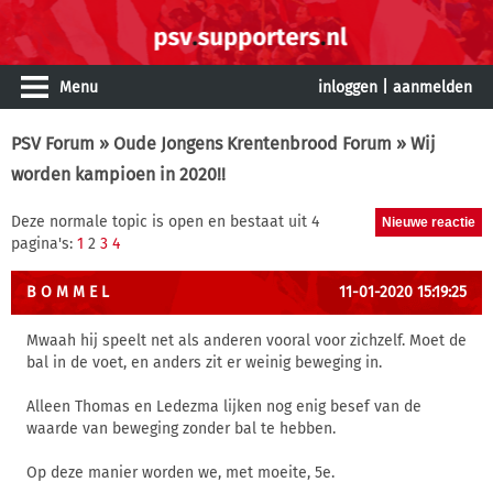
Menu
inloggen
|
aanmelden
PSV Forum
»
Oude Jongens Krentenbrood Forum
» Wij
worden kampioen in 2020!!
Deze normale topic is open en bestaat uit 4
pagina's:
1
2
3
4
B O M M E L
11-01-2020 15:19:25
Mwaah hij speelt net als anderen vooral voor zichzelf. Moet de
bal in de voet, en anders zit er weinig beweging in.
Alleen Thomas en Ledezma lijken nog enig besef van de
waarde van beweging zonder bal te hebben.
Op deze manier worden we, met moeite, 5e.