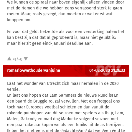
We kunnen de spiraal naar boven eigenlijk alleen vinden door
met de riemen die we hebben eens verrassend sterk te gaan
roeien. Maar, zoals gezegd, dan moeten er wel eerst wat
knoppen om.
En voor dat geldt hetzelfde als voor een versterking halen: het
kan best zijn dat dat al geprobeerd is, maar niet gelukt is:
maar hier zit geen eind-Januari deadline aan.
+1/-0
romario4wethoudervanjuine
01-02-2020 21:26:33
Laat het wonder van Utrecht zich maar herhalen in de 2020
versie.
En laat ons hopen dat Lam Sammers de nieuwe Ruud is! En
den baard de Bruggie rol zal vervullen. Met een frotgoal ons
toch naar Europees voetbal schieten en dan vanuit de
rokende puinhopen van dit seizoen met spelers als Ibi jr, Lam,
Malen, Gakcody en mad dog Madueke volgend seizoen met
een paar rake aankopen we als een feniks uit de as herrijzen.
Ik ben het niet eens met de gedachtegang dat we geen geld te