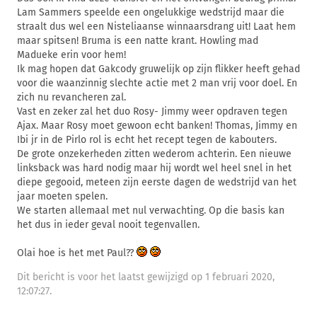
Lam Sammers speelde een ongelukkige wedstrijd maar die
straalt dus wel een Nisteliaanse winnaarsdrang uit! Laat hem
maar spitsen! Bruma is een natte krant. Howling mad
Madueke erin voor hem!
Ik mag hopen dat Gakcody gruwelijk op zijn flikker heeft gehad
voor die waanzinnig slechte actie met 2 man vrij voor doel. En
zich nu revancheren zal.
Vast en zeker zal het duo Rosy- Jimmy weer opdraven tegen
Ajax. Maar Rosy moet gewoon echt banken! Thomas, Jimmy en
Ibi jr in de Pirlo rol is echt het recept tegen de kabouters.
De grote onzekerheden zitten wederom achterin. Een nieuwe
linksback was hard nodig maar hij wordt wel heel snel in het
diepe gegooid, meteen zijn eerste dagen de wedstrijd van het
jaar moeten spelen.
We starten allemaal met nul verwachting. Op die basis kan
het dus in ieder geval nooit tegenvallen.
Olai hoe is het met Paul??
Dit bericht is voor het laatst gewijzigd op 1 februari 2020,
12:07:27.