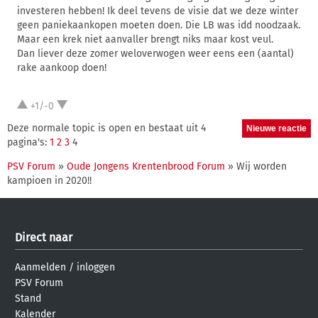
investeren hebben! Ik deel tevens de visie dat we deze winter
geen paniekaankopen moeten doen. Die LB was idd noodzaak.
Maar een krek niet aanvaller brengt niks maar kost veul.
Dan liever deze zomer weloverwogen weer eens een (aantal)
rake aankoop doen!
+1/-0
Deze normale topic is open en bestaat uit 4
pagina's:
1
2
3
4
PSV Forum
»
Oude Jongens Krentenbrood Forum
» Wij worden
kampioen in 2020!!
Direct naar
Aanmelden
/
inloggen
PSV Forum
Stand
Kalender