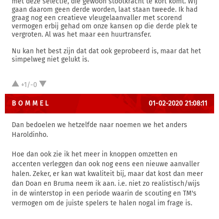
met deze selectie, die gewoon stootkracht te kort komt. Wij
gaan daarom geen derde worden, laat staan tweede. Ik had
graag nog een creatieve vleugelaanvaller met scorend
vermogen erbij gehad om onze kansen op die derde plek te
vergroten. Al was het maar een huurtransfer.
Nu kan het best zijn dat dat ook geprobeerd is, maar dat het
simpelweg niet gelukt is.
+1/-0
B O M M E L
01-02-2020 21:08:11
Dan bedoelen we hetzelfde naar noemen we het anders
Haroldinho.
Hoe dan ook zie ik het meer in knoppen omzetten en
accenten verleggen dan ook nog eens een nieuwe aanvaller
halen. Zeker, er kan wat kwaliteit bij, maar dat kost dan meer
dan Doan en Bruma neem ik aan. i.e. niet zo realistisch/wijs
in de winterstop in een periode waarin de scouting en TM's
vermogen om de juiste spelers te halen nogal im frage is.