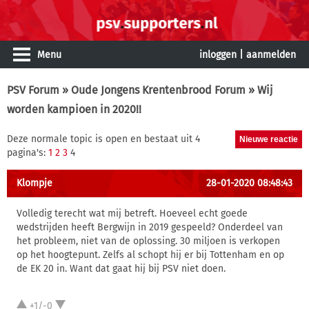
Menu
inloggen
|
aanmelden
PSV Forum
»
Oude Jongens Krentenbrood Forum
» Wij
worden kampioen in 2020!!
Deze normale topic is open en bestaat uit 4
pagina's:
1
2
3
4
Klompje
28-01-2020 08:48:43
Volledig terecht wat mij betreft. Hoeveel echt goede
wedstrijden heeft Bergwijn in 2019 gespeeld? Onderdeel van
het probleem, niet van de oplossing. 30 miljoen is verkopen
op het hoogtepunt. Zelfs al schopt hij er bij Tottenham en op
de EK 20 in. Want dat gaat hij bij PSV niet doen.
+1/-0