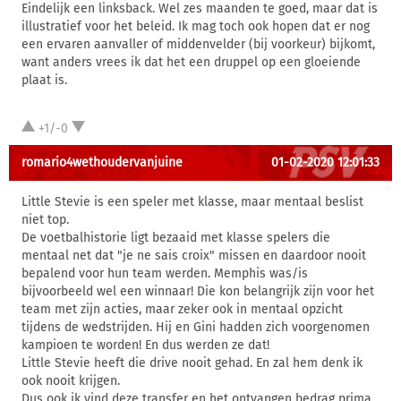
Eindelijk een linksback. Wel zes maanden te goed, maar dat is
illustratief voor het beleid. Ik mag toch ook hopen dat er nog
een ervaren aanvaller of middenvelder (bij voorkeur) bijkomt,
want anders vrees ik dat het een druppel op een gloeiende
plaat is.
+1/-0
romario4wethoudervanjuine
01-02-2020 12:01:33
Little Stevie is een speler met klasse, maar mentaal beslist
niet top.
De voetbalhistorie ligt bezaaid met klasse spelers die
mentaal net dat "je ne sais croix" missen en daardoor nooit
bepalend voor hun team werden. Memphis was/is
bijvoorbeeld wel een winnaar! Die kon belangrijk zijn voor het
team met zijn acties, maar zeker ook in mentaal opzicht
tijdens de wedstrijden. Hij en Gini hadden zich voorgenomen
kampioen te worden! En dus werden ze dat!
Little Stevie heeft die drive nooit gehad. En zal hem denk ik
ook nooit krijgen.
Dus ook ik vind deze transfer en het ontvangen bedrag prima.