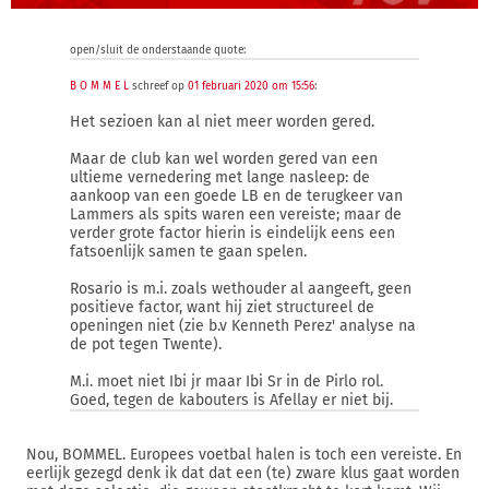
open/sluit de onderstaande quote:
B O M M E L
schreef op
01 februari 2020 om 15:56
:
Het sezioen kan al niet meer worden gered.
Maar de club kan wel worden gered van een
ultieme vernedering met lange nasleep: de
aankoop van een goede LB en de terugkeer van
Lammers als spits waren een vereiste; maar de
verder grote factor hierin is eindelijk eens een
fatsoenlijk samen te gaan spelen.
Rosario is m.i. zoals wethouder al aangeeft, geen
positieve factor, want hij ziet structureel de
openingen niet (zie b.v Kenneth Perez' analyse na
de pot tegen Twente).
M.i. moet niet Ibi jr maar Ibi Sr in de Pirlo rol.
Goed, tegen de kabouters is Afellay er niet bij.
Nou, BOMMEL. Europees voetbal halen is toch een vereiste. En
eerlijk gezegd denk ik dat dat een (te) zware klus gaat worden