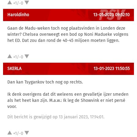
+1/-0
Haroldinho
13-01-2023 09:52:10
Gaan de Madu-weken toch nog plaatsvinden in Londen deze
winter? Chelsea overweegt een bod op Noni Madueke volgens
het ED. Dat zou dan rond de 40-45 miljoen moeten liggen.
+1/-0
SKERLA
13-01-2023 11:50:55
Dan kan Tsygankov toch nog op rechts.
Ik denk overigens dat dit weleens een gevalletje ijzer smeden
als het heet kan zijn. M.a.w.: Ik leg de Showvink er niet persé
voor.
Dit bericht is gewijzigd op 13 januari 2023, 17:14:01.
+1/-0