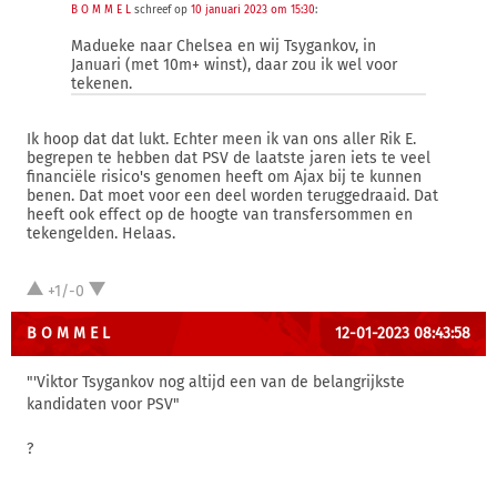
B O M M E L
schreef op
10 januari 2023 om 15:30
:
Madueke naar Chelsea en wij Tsygankov, in
Januari (met 10m+ winst), daar zou ik wel voor
tekenen.
Ik hoop dat dat lukt. Echter meen ik van ons aller Rik E.
begrepen te hebben dat PSV de laatste jaren iets te veel
financiële risico's genomen heeft om Ajax bij te kunnen
benen. Dat moet voor een deel worden teruggedraaid. Dat
heeft ook effect op de hoogte van transfersommen en
tekengelden. Helaas.
+1/-0
B O M M E L
12-01-2023 08:43:58
"'Viktor Tsygankov nog altijd een van de belangrijkste
kandidaten voor PSV"
?