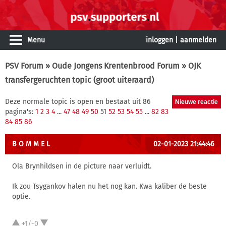
Menu
inloggen
|
aanmelden
PSV Forum
»
Oude Jongens Krentenbrood Forum
» OJK
transfergeruchten topic (groot uiteraard)
Deze normale topic is open en bestaat uit 86
pagina's:
1
2
3
4
...
47
48
49
50
51
52
53
54
55
...
82
83
84
85
86
B O M M E L
02-01-2023 21:44:46
Ola Brynhildsen in de picture naar verluidt.
Ik zou Tsygankov halen nu het nog kan. Kwa kaliber de beste
optie.
+1/-0