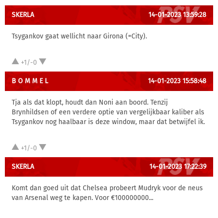
SKERLA
14-01-2023 13:59:28
Tsygankov gaat wellicht naar Girona (=City).
+1/-0
B O M M E L
14-01-2023 15:58:48
Tja als dat klopt, houdt dan Noni aan boord. Tenzij
Brynhildsen of een verdere optie van vergelijkbaar kaliber als
Tsygankov nog haalbaar is deze window, maar dat betwijfel ik.
+1/-0
SKERLA
14-01-2023 17:22:39
Komt dan goed uit dat Chelsea probeert Mudryk voor de neus
van Arsenal weg te kapen. Voor €100000000...