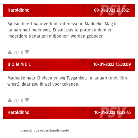
Haroldinho
09-01-2023 21:53:21
Sjelsie heeft naar verluidt interesse in Madueke. Mag in
Januari niet meer weg. Er valt pas te praten indien er
'meerdere tientallen miljoenen' worden geboden.
+1/-0
B O M M E L
10-01-2023 15:30:09
Madueke naar Chelsea en wij Tsygankov, in Januari (met 10m+
winst), daar zou ik wel voor tekenen.
+1/-0
Haroldinho
10-01-2023 18:12:45
open/sluit de onderstaande quote: