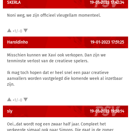
SKERLA
19-01-2023 17:42:34
Noni weg, we zijn officieel vleugellam momenteel.
+1/-0
Haroldinho
19-01-2023 17:51:25
Misschien kunnen we Xavi ook verkopen. Dan zijn we
tenminste verlost van de creatieve spelers.
Ik mag toch hopen dat er heel snel een paar creatieve
aanvallers worden vastgelegd die komende week al inzetbaar
zijn.
+1/-0
sly
19-01-2023 19:58:14
Oei...dat wordt nog een zwaar half jaar. Compleet het
verkeerde signaal ook naar Simons. Die gaat in de zomer