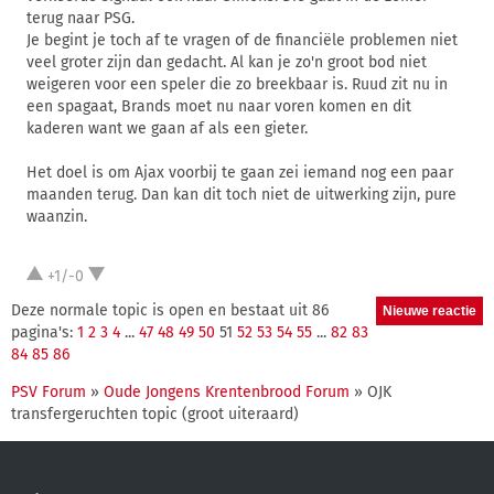
terug naar PSG.
Je begint je toch af te vragen of de financiële problemen niet
veel groter zijn dan gedacht. Al kan je zo'n groot bod niet
weigeren voor een speler die zo breekbaar is. Ruud zit nu in
een spagaat, Brands moet nu naar voren komen en dit
kaderen want we gaan af als een gieter.
Het doel is om Ajax voorbij te gaan zei iemand nog een paar
maanden terug. Dan kan dit toch niet de uitwerking zijn, pure
waanzin.
+1/-0
Deze normale topic is open en bestaat uit 86
pagina's:
1
2
3
4
...
47
48
49
50
51
52
53
54
55
...
82
83
84
85
86
PSV Forum
»
Oude Jongens Krentenbrood Forum
» OJK
transfergeruchten topic (groot uiteraard)