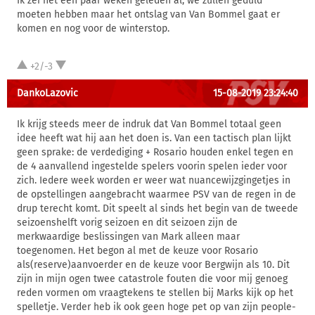
Ik zei het een paar weken geleden al, we zullen geduld
moeten hebben maar het ontslag van Van Bommel gaat er
komen en nog voor de winterstop.
+2/-3
DankoLazovic
15-08-2019 23:24:40
Ik krijg steeds meer de indruk dat Van Bommel totaal geen
idee heeft wat hij aan het doen is. Van een tactisch plan lijkt
geen sprake: de verdediging + Rosario houden enkel tegen en
de 4 aanvallend ingestelde spelers voorin spelen ieder voor
zich. Iedere week worden er weer wat nuancewijzgingetjes in
de opstellingen aangebracht waarmee PSV van de regen in de
drup terecht komt. Dit speelt al sinds het begin van de tweede
seizoenshelft vorig seizoen en dit seizoen zijn de
merkwaardige beslissingen van Mark alleen maar
toegenomen. Het begon al met de keuze voor Rosario
als(reserve)aanvoerder en de keuze voor Bergwijn als 10. Dit
zijn in mijn ogen twee catastrole fouten die voor mij genoeg
reden vormen om vraagtekens te stellen bij Marks kijk op het
spelletje. Verder heb ik ook geen hoge pet op van zijn people-