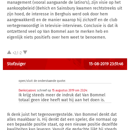
management (vooral aangaande de latino's), zijn visie op het
aankoopbeleid (Behich en Sainsbury kwamen rechtstreeks uit
zijn hoed, de interesse in Berghuis werd ook door hem
aangewakkerd) en de manier waarop hij zichzelf en de club
vertegenwoordigt in televisie-interviews. Conclusie is dat ik
ontzettend veel op Van Bommel aan te merken heb en
eigenlijk niets positiefs over hem weet te benoemen.
+2/-2
Stofzuiger
15-08-2019 23:51:46
open/sluit de onderstaande quote:
DankoLazovic
schreef op
15 augustus 2019 om 23:24
:
Ik krijg steeds meer de indruk dat Van Bommel
totaal geen idee heeft wat hij aan het doen is.
Ik denk juist het tegenovergestelde. Van Bommel denkt dat
alles maakbaar is. Hij denkt dat een speler, die normaal op
een bepaalde positie staat, op een nieuwe positie dezelfde
kwaliteiten kan leveren. Vanuit die gedachte lijkt hij steeds