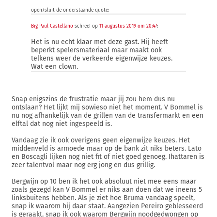
open/sluit de onderstaande quote:
Big Paul Castellano
schreef op
11 augustus 2019 om 20:47
:
Het is nu echt klaar met deze gast. Hij heeft
beperkt spelersmateriaal maar maakt ook
telkens weer de verkeerde eigenwijze keuzes.
Wat een clown.
Snap enigszins de frustratie maar jij zou hem dus nu
ontslaan? Het lijkt mij sowieso niet het moment. V Bommel is
nu nog afhankelijk van de grillen van de transfermarkt en een
elftal dat nog niet ingespeeld is.
Vandaag zie ik ook overigens geen eigenwijze keuzes. Het
middenveld is armoede maar op de bank zit niks beters. Lato
en Boscagli lijken nog niet fit of niet goed genoeg. Ihattaren is
zeer talentvol maar nog erg jong en dus grillig.
Bergwijn op 10 ben ik het ook absoluut niet mee eens maar
zoals gezegd kan V Bommel er niks aan doen dat we ineens 5
linksbuitens hebben. Als je ziet hoe Bruma vandaag speelt,
snap ik waarom hij daar staat. Aangezien Pereiro geblesseerd
is geraakt, snap ik ook waarom Bergwijn noodgedwongen op