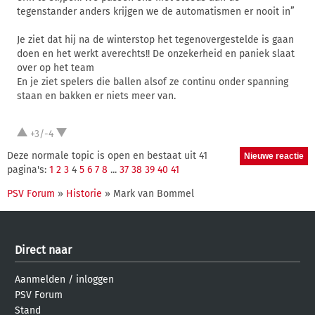
tegenstander anders krijgen we de automatismen er nooit in”
Je ziet dat hij na de winterstop het tegenovergestelde is gaan
doen en het werkt averechts!! De onzekerheid en paniek slaat
over op het team
En je ziet spelers die ballen alsof ze continu onder spanning
staan en bakken er niets meer van.
+3/-4
Deze normale topic is open en bestaat uit 41
pagina's:
1
2
3
4
5
6
7
8
...
37
38
39
40
41
PSV Forum
»
Historie
» Mark van Bommel
Direct naar
Aanmelden
/
inloggen
PSV Forum
Stand