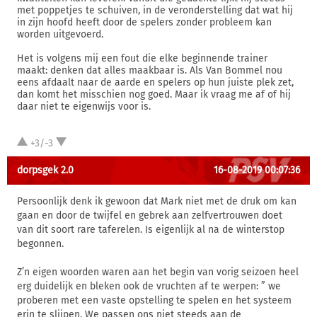
met poppetjes te schuiven, in de veronderstelling dat wat hij
in zijn hoofd heeft door de spelers zonder probleem kan
worden uitgevoerd.
Het is volgens mij een fout die elke beginnende trainer
maakt: denken dat alles maakbaar is. Als Van Bommel nou
eens afdaalt naar de aarde en spelers op hun juiste plek zet,
dan komt het misschien nog goed. Maar ik vraag me af of hij
daar niet te eigenwijs voor is.
+3/-3
dorpsgek 2.0
16-08-2019 00:07:36
Persoonlijk denk ik gewoon dat Mark niet met de druk om kan
gaan en door de twijfel en gebrek aan zelfvertrouwen doet
van dit soort rare taferelen. Is eigenlijk al na de winterstop
begonnen.
Z’n eigen woorden waren aan het begin van vorig seizoen heel
erg duidelijk en bleken ook de vruchten af te werpen: ” we
proberen met een vaste opstelling te spelen en het systeem
erin te slijpen. We passen ons niet steeds aan de