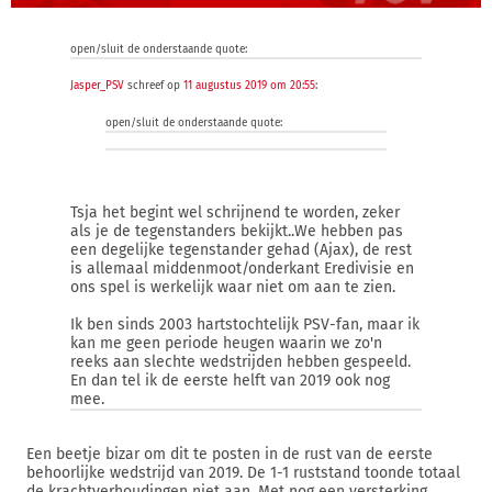
open/sluit de onderstaande quote:
Jasper_PSV
schreef op
11 augustus 2019 om 20:55
:
open/sluit de onderstaande quote:
Tsja het begint wel schrijnend te worden, zeker
als je de tegenstanders bekijkt..We hebben pas
een degelijke tegenstander gehad (Ajax), de rest
is allemaal middenmoot/onderkant Eredivisie en
ons spel is werkelijk waar niet om aan te zien.
Ik ben sinds 2003 hartstochtelijk PSV-fan, maar ik
kan me geen periode heugen waarin we zo'n
reeks aan slechte wedstrijden hebben gespeeld.
En dan tel ik de eerste helft van 2019 ook nog
mee.
Een beetje bizar om dit te posten in de rust van de eerste
behoorlijke wedstrijd van 2019. De 1-1 ruststand toonde totaal
de krachtverhoudingen niet aan. Met nog een versterking