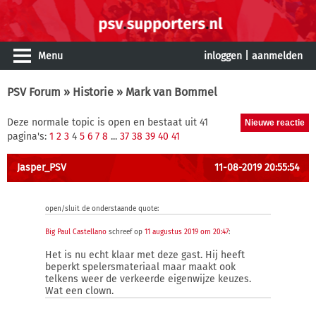
Menu
inloggen
|
aanmelden
PSV Forum
»
Historie
» Mark van Bommel
Deze normale topic is open en bestaat uit 41
pagina's:
1
2
3
4
5
6
7
8
...
37
38
39
40
41
Jasper_PSV
11-08-2019 20:55:54
open/sluit de onderstaande quote:
Big Paul Castellano
schreef op
11 augustus 2019 om 20:47
:
Het is nu echt klaar met deze gast. Hij heeft
beperkt spelersmateriaal maar maakt ook
telkens weer de verkeerde eigenwijze keuzes.
Wat een clown.