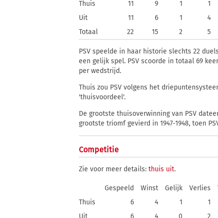
Thuis
11
9
1
1
Uit
11
6
1
4
Totaal
22
15
2
5
PSV speelde in haar historie slechts 22 duel
een gelijk spel. PSV scoorde in totaal 69 ke
per wedstrijd.
Thuis zou PSV volgens het driepuntensysteem
'thuisvoordeel'.
De grootste thuisoverwinning van PSV dateert
grootste triomf gevierd in 1947-1948, toen PS
Competitie
Zie voor meer details:
thuis
uit
.
Gespeeld
Winst
Gelijk
Verlies
Thuis
6
4
1
1
Uit
6
4
0
2