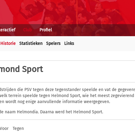
teractief
Club
Profiel
Historie
Statistieken
Spelers
Links
mond Sport
dstrijden die PSV tegen deze tegenstander speelde en vat de gegevens
elk terrein speelde tegen Helmond Sport, wie het meest zegevierend 
en wordt nog enige aanvullende informatie weergegeven.
r de naam Helmondia. Daarna werd het Helmond Sport.
Voor
Tegen