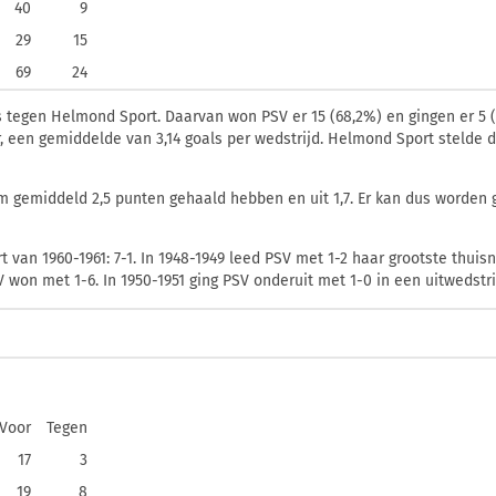
40
9
29
15
69
24
s tegen Helmond Sport. Daarvan won PSV er 15 (68,2%) en gingen er 5 (2
er, een gemiddelde van 3,14 goals per wedstrijd. Helmond Sport stelde
 gemiddeld 2,5 punten gehaald hebben en uit 1,7. Er kan dus worden g
 van 1960-1961: 7-1. In 1948-1949 leed PSV met 1-2 haar grootste thui
V won met 1-6. In 1950-1951 ging PSV onderuit met 1-0 in een uitwedstr
Voor
Tegen
17
3
19
8