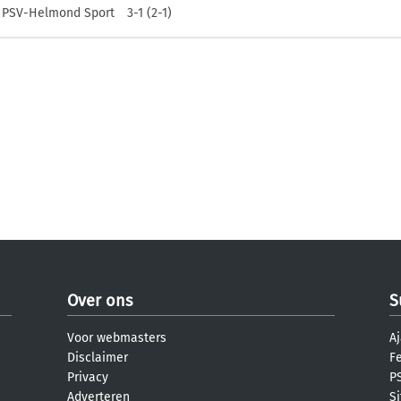
PSV-Helmond Sport
3-1 (2-1)
Over ons
S
Voor webmasters
Aj
Disclaimer
F
Privacy
PS
Adverteren
S