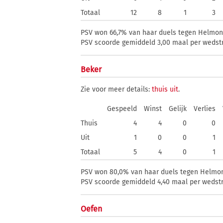
Totaal
12
8
1
3
PSV won 66,7% van haar duels tegen Helmond 
PSV scoorde gemiddeld 3,00 maal per wedstri
Beker
Zie voor meer details:
thuis
uit
.
Gespeeld
Winst
Gelijk
Verlies
Thuis
4
4
0
0
Uit
1
0
0
1
Totaal
5
4
0
1
PSV won 80,0% van haar duels tegen Helmond 
PSV scoorde gemiddeld 4,40 maal per wedstri
Oefen