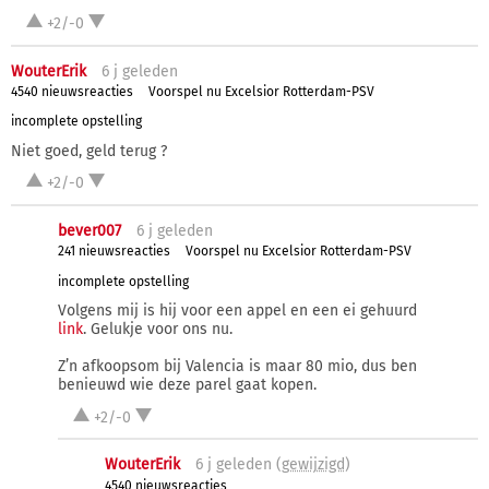
+2/-0
WouterErik
6 j
geleden
4540 nieuwsreacties
Voorspel nu Excelsior Rotterdam-PSV
incomplete opstelling
Niet goed, geld terug ?
+2/-0
bever007
6 j
geleden
241 nieuwsreacties
Voorspel nu Excelsior Rotterdam-PSV
incomplete opstelling
Volgens mij is hij voor een appel en een ei gehuurd
link
. Gelukje voor ons nu.
Z’n afkoopsom bij Valencia is maar 80 mio, dus ben
benieuwd wie deze parel gaat kopen.
+2/-0
WouterErik
6 j
geleden (
gewijzigd
)
4540 nieuwsreacties