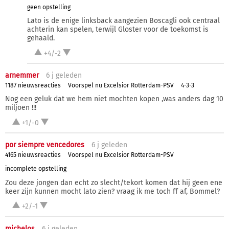
geen opstelling
Lato is de enige linksback aangezien Boscagli ook centraal
achterin kan spelen, terwijl Gloster voor de toekomst is
gehaald.
+4/-2
arnemmer
6 j
geleden
1187 nieuwsreacties
Voorspel nu Excelsior Rotterdam-PSV
4-3-3
Nog een geluk dat we hem niet mochten kopen ,was anders dag 10
miljoen !!!
+1/-0
por siempre vencedores
6 j
geleden
4165 nieuwsreacties
Voorspel nu Excelsior Rotterdam-PSV
incomplete opstelling
Zou deze jongen dan echt zo slecht/tekort komen dat hij geen ene
keer zijn kunnen mocht lato zien? vraag ik me toch ff af, Bommel?
+2/-1
michelos
6 j
geleden