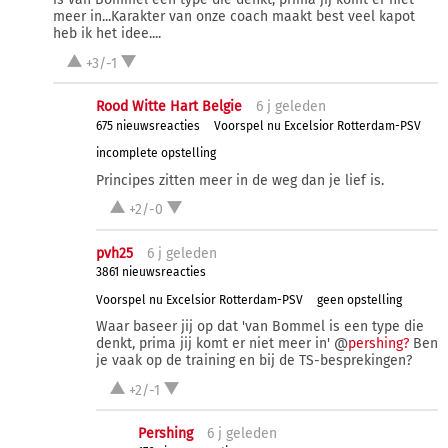
meer in...Karakter van onze coach maakt best veel kapot
heb ik het idee....
+3/-1
Rood Witte Hart Belgie
6 j
geleden
675 nieuwsreacties
Voorspel nu Excelsior Rotterdam-PSV
incomplete opstelling
Principes zitten meer in de weg dan je lief is.
+2/-0
pvh25
6 j
geleden
3861 nieuwsreacties
Voorspel nu Excelsior Rotterdam-PSV
geen opstelling
Waar baseer jij op dat 'van Bommel is een type die
denkt, prima jij komt er niet meer in' @
pershing?
Ben
je vaak op de training en bij de TS-besprekingen?
+2/-1
Pershing
6 j
geleden