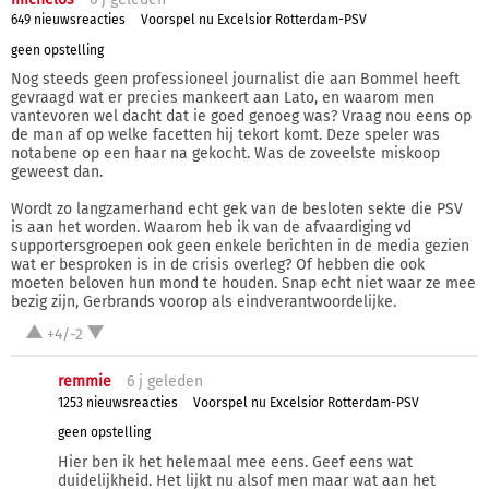
649 nieuwsreacties
Voorspel nu Excelsior Rotterdam-PSV
geen opstelling
Nog steeds geen professioneel journalist die aan Bommel heeft
gevraagd wat er precies mankeert aan Lato, en waarom men
vantevoren wel dacht dat ie goed genoeg was? Vraag nou eens op
de man af op welke facetten hij tekort komt. Deze speler was
notabene op een haar na gekocht. Was de zoveelste miskoop
geweest dan.
Wordt zo langzamerhand echt gek van de besloten sekte die PSV
is aan het worden. Waarom heb ik van de afvaardiging vd
supportersgroepen ook geen enkele berichten in de media gezien
wat er besproken is in de crisis overleg? Of hebben die ook
moeten beloven hun mond te houden. Snap echt niet waar ze mee
bezig zijn, Gerbrands voorop als eindverantwoordelijke.
+4/-2
remmie
6 j
geleden
1253 nieuwsreacties
Voorspel nu Excelsior Rotterdam-PSV
geen opstelling
Hier ben ik het helemaal mee eens. Geef eens wat
duidelijkheid. Het lijkt nu alsof men maar wat aan het