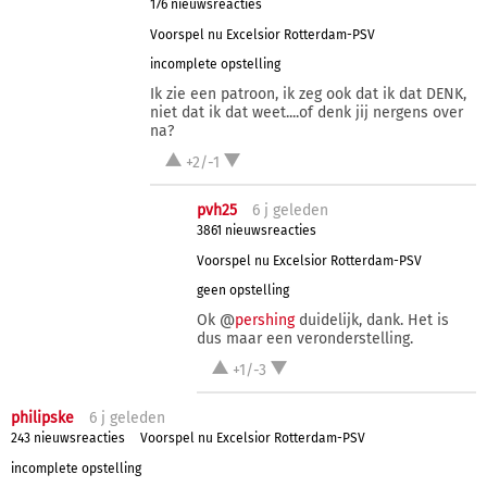
176 nieuwsreacties
Voorspel nu Excelsior Rotterdam-PSV
incomplete opstelling
Ik zie een patroon, ik zeg ook dat ik dat DENK,
niet dat ik dat weet....of denk jij nergens over
na?
+2/-1
pvh25
6 j
geleden
3861 nieuwsreacties
Voorspel nu Excelsior Rotterdam-PSV
geen opstelling
Ok @
pershing
duidelijk, dank. Het is
dus maar een veronderstelling.
+1/-3
philipske
6 j
geleden
243 nieuwsreacties
Voorspel nu Excelsior Rotterdam-PSV
incomplete opstelling