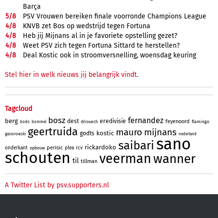
Barça
5/
8
PSV Vrouwen bereiken finale voorronde Champions League
4/
8
KNVB zet Bos op wedstrijd tegen Fortuna
4/
8
Heb jij Mijnans al in je favoriete opstelling gezet?
4/
8
Weet PSV zich tegen Fortuna Sittard te herstellen?
4/
8
Deal Kostic ook in stroomversnelling, woensdag keuring
Stel hier in welk nieuws jij belangrijk vindt.
Tagcloud
bosz
fernandez
berg
dest
eredivisie
feyenoord
driouech
flamingo
bodo
bommel
geertruida
mauro
mijnans
kostic
godts
gasiorowski
nederland
sano
saibari
rickardoko
perisic
onderkant
plea
rcv
opbouw
schouten
veerman
wanner
til
tillman
A Twitter List by psv.supporters.nl