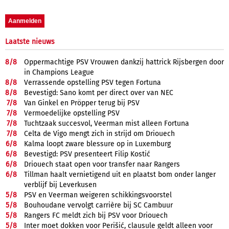
Laatste nieuws
8/
8
Oppermachtige PSV Vrouwen dankzij hattrick Rijsbergen door
in Champions League
8/
8
Verrassende opstelling PSV tegen Fortuna
8/
8
Bevestigd: Sano komt per direct over van NEC
7/
8
Van Ginkel en Pröpper terug bij PSV
7/
8
Vermoedelijke opstelling PSV
7/
8
Tuchtzaak succesvol, Veerman mist alleen Fortuna
7/
8
Celta de Vigo mengt zich in strijd om Driouech
6/
8
Kalma loopt zware blessure op in Luxemburg
6/
8
Bevestigd: PSV presenteert Filip Kostić
6/
8
Driouech staat open voor transfer naar Rangers
6/
8
Tillman haalt vernietigend uit en plaatst bom onder langer
verblijf bij Leverkusen
5/
8
PSV en Veerman weigeren schikkingsvoorstel
5/
8
Bouhoudane vervolgt carrière bij SC Cambuur
5/
8
Rangers FC meldt zich bij PSV voor Driouech
5/
8
Inter moet dokken voor Perišić, clausule geldt alleen voor