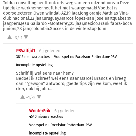
Toldra consulting heeft ook iets weg van een uitzendbureau.Deze
tijdelijke werknemer,heeft het niet waargemaakt.Voetbal is
doorselecteren.Owen wijndal-AZ,19 jaar,jong oranje.Mathias Vina-
club nacional,22 jaar,uruguay.Marcos lopez-san jose eartquakes,19
jaar,peru.Jesu Gallardo -Monterrey,25 jaar,mexico.Frank fabra-boca
juniors,28 jaar,colombia.Succes in de winterstop John
+3/-1
PSValtijd1
6 j
geleden
3815 nieuwsreacties
Voorspel nu Excelsior Rotterdam-PSV
incomplete opstelling
Schrijf jij wel eens naar hem?
Bedoel ik schreef wel eens naar Marcel Brands en kreeg
dan ""gewoon" antwoord; goede tips zijn welkom, weet ik
cker, ook bij John...
+1/-2
WouterErik
6 j
geleden
4540 nieuwsreacties
Voorspel nu Excelsior Rotterdam-PSV
incomplete opstelling