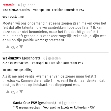
remmie
6 j
geleden
1253 nieuwsreacties
Voorspel nu Excelsior Rotterdam-PSV
geen opstelling
Moeten wij ons onderhand niet eens zorgen gaan maken over het
feit dat alle talenten die wij aantrekken hopeloos falen? Ik kan
deze speler niet beoordelen, maar het feit dat hij geloof ik 1
minuut heeft gespeeld is zeer zeer zorgelijk, zeker als je kijkt wat
er nu op zijn positie wordt gepresteerd.
+3/-1
Wakkur2019
(geschorst)
6 j
geleden
232 nieuwsreacties
Voorspel nu Excelsior Rotterdam-PSV
incomplete opstelling
Als ik me niet vergis kwamen er van de zomer maar liefst 3
linksbacks. Kunnen die er alle 3 niks van? En ik maar denken dat
destijds Brenet op linksback het dieptepunt was.
+2/-1
Santa Cruz PSV
(geschorst)
6 j
geleden
1176 nieuwsreacties
Voorspel nu Excelsior Rotterdam-PSV