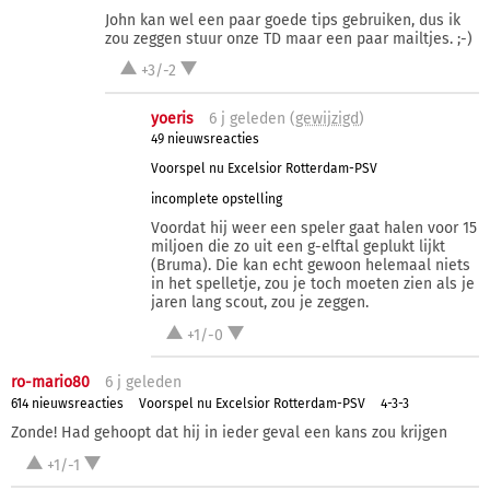
John kan wel een paar goede tips gebruiken, dus ik
zou zeggen stuur onze TD maar een paar mailtjes. ;-)
+3/-2
yoeris
6 j
geleden (
gewijzigd
)
49 nieuwsreacties
Voorspel nu Excelsior Rotterdam-PSV
incomplete opstelling
Voordat hij weer een speler gaat halen voor 15
miljoen die zo uit een g-elftal geplukt lijkt
(Bruma). Die kan echt gewoon helemaal niets
in het spelletje, zou je toch moeten zien als je
jaren lang scout, zou je zeggen.
+1/-0
ro-mario80
6 j
geleden
614 nieuwsreacties
Voorspel nu Excelsior Rotterdam-PSV
4-3-3
Zonde! Had gehoopt dat hij in ieder geval een kans zou krijgen
+1/-1