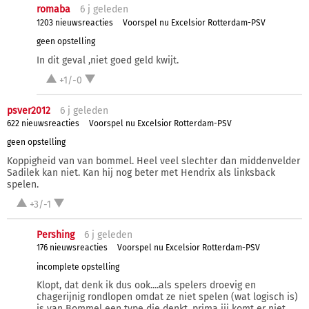
romaba
6 j
geleden
1203 nieuwsreacties
Voorspel nu Excelsior Rotterdam-PSV
geen opstelling
In dit geval ,niet goed geld kwijt.
+1/-0
psver2012
6 j
geleden
622 nieuwsreacties
Voorspel nu Excelsior Rotterdam-PSV
geen opstelling
Koppigheid van van bommel. Heel veel slechter dan middenvelder
Sadilek kan niet. Kan hij nog beter met Hendrix als linksback
spelen.
+3/-1
Pershing
6 j
geleden
176 nieuwsreacties
Voorspel nu Excelsior Rotterdam-PSV
incomplete opstelling
Klopt, dat denk ik dus ook....als spelers droevig en
chagerijnig rondlopen omdat ze niet spelen (wat logisch is)
is van Bommel een type die denkt, prima jij komt er niet