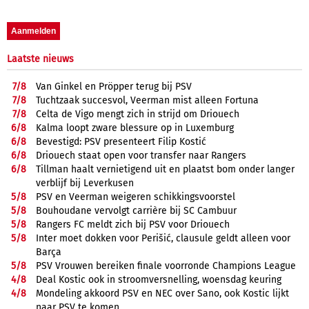
Laatste nieuws
7/
8
Van Ginkel en Pröpper terug bij PSV
7/
8
Tuchtzaak succesvol, Veerman mist alleen Fortuna
7/
8
Celta de Vigo mengt zich in strijd om Driouech
6/
8
Kalma loopt zware blessure op in Luxemburg
6/
8
Bevestigd: PSV presenteert Filip Kostić
6/
8
Driouech staat open voor transfer naar Rangers
6/
8
Tillman haalt vernietigend uit en plaatst bom onder langer
verblijf bij Leverkusen
5/
8
PSV en Veerman weigeren schikkingsvoorstel
5/
8
Bouhoudane vervolgt carrière bij SC Cambuur
5/
8
Rangers FC meldt zich bij PSV voor Driouech
5/
8
Inter moet dokken voor Perišić, clausule geldt alleen voor
Barça
5/
8
PSV Vrouwen bereiken finale voorronde Champions League
4/
8
Deal Kostic ook in stroomversnelling, woensdag keuring
4/
8
Mondeling akkoord PSV en NEC over Sano, ook Kostic lijkt
naar PSV te komen