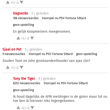
+1/-0
Daguardo
5 j
geleden
166 nieuwsreacties
Voorspel nu PSV-Fortuna Sittard
geen opstelling
En gelijk Koopmeiners meegenomen.
+1/-0
Sjaal en Pet
5 j
geleden
9 nieuwsreacties
Voorspel nu PSV-Fortuna Sittard
geen opstelling
Zouden Toon en John grootaandeelhouder van ajax zijn?
+1/-0
Tony the Tiger
5 j
geleden
6252 nieuwsreacties
Voorspel nu PSV-Fortuna Sittard
geen opstelling
Ik houd dagelijks de AFM meldingen in de gaten maar tot nu
toe ben ik hierover niks tegengekomen.
+2/-0