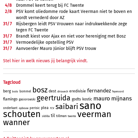
4/
8
Drommel keert terug bij FC Twente
2/
8
PSV komt oliedomme rode kaart Veerman niet te boven en
wordt vernederd door AZ
31/
7
Rijsbergen leidt PSV Vrouwen naar indrukwekkende zege
tegen FC Twente
31/
7
Brandt kiest voor Ajax en niet voor hereniging met Bosz
31/
7
Vermoedelijke opstelling PSV
31/
7
Aanvoerder Mauro Júnior blijft PSV trouw
Stel hier in welk nieuws jij belangrijk vindt.
Tagcloud
bosz
fernandez
berg
dest
eredivisie
bommel
driouech
bodo
feyenoord
geertruida
mauro
mijnans
flamingo
godts
kostic
gasiorowski
sano
saibari
plea
perisic
onderkant
rcv
opbouw
schouten
veerman
til
tillman
twente
sildillia
wanner