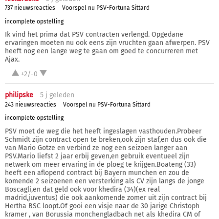
737 nieuwsreacties
Voorspel nu PSV-Fortuna Sittard
incomplete opstelling
Ik vind het prima dat PSV contracten verlengd. Opgedane
ervaringen moeten nu ook eens zijn vruchten gaan afwerpen. PSV
heeft nog een lange weg te gaan om goed te concurreren met
Ajax.
+2/-0
philipske
5 j
geleden
243 nieuwsreacties
Voorspel nu PSV-Fortuna Sittard
incomplete opstelling
PSV moet de weg die het heeft ingeslagen vasthouden.Probeer
Schmidt zijn contract open te breken,ook zijn staf,en dus ook die
van Mario Gotze en verbind ze nog een seizoen langer aan
PSV.Mario liefst 2 jaar erbij geven,en gebruik eventueel zijn
netwerk om meer ervaring in de ploeg te krijgen.Boateng (33)
heeft een aflopend contract bij Bayern munchen en zou de
komende 2 seizoenen een versterking als CV zijn langs de jonge
Boscagli,en dat geld ook voor khedira (34)(ex real
madrid,juventus) die ook aankomende zomer uit zijn contract bij
Hertha BSC loopt.Of gooi een visje naar de 30 jarige Christoph
kramer , van Borussia monchengladbach net als khedira CM of