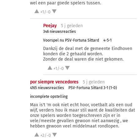
wel een paar goede spelers tussen.
+1/-0
Peejay
5 j
geleden
346 nieuwsreacties
Voorspel nu PSV-Fortuna Sittard
4-5-1
Dankzij de deal met de gemeente Eindhoven
konden die 2 gehaald worden.
Zonder de deal waren die niet gekomen.
+1/-0
por siempre vencedores
5 j
geleden
4165 nieuwsreacties
PSV-Fortuna Sittard 3-1 (1-0)
incomplete opstelling
Max is't 'm ook niet echt hoor, voetbalt als een oud
wijf, verders hou ik maar stil want de kwaliteiten dat
onze spelers worden toegeschreven zijn er in
vele/meeste gevallen gewoon niet aanwezig , we
hebben gewoon veel middelmaat rondlopen.
+2/-0