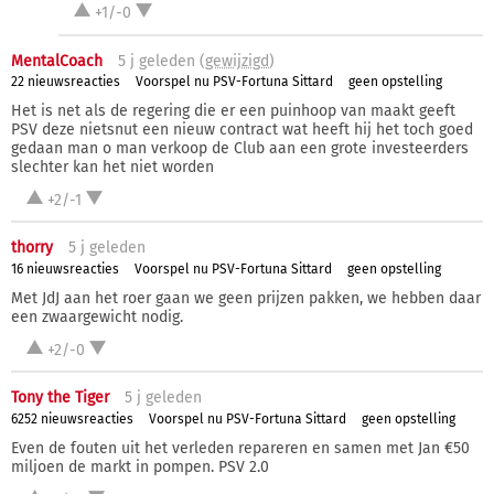
+1/-0
MentalCoach
5 j
geleden (
gewijzigd
)
22 nieuwsreacties
Voorspel nu PSV-Fortuna Sittard
geen opstelling
Het is net als de regering die er een puinhoop van maakt geeft
PSV deze nietsnut een nieuw contract wat heeft hij het toch goed
gedaan man o man verkoop de Club aan een grote investeerders
slechter kan het niet worden
+2/-1
thorry
5 j
geleden
16 nieuwsreacties
Voorspel nu PSV-Fortuna Sittard
geen opstelling
Met JdJ aan het roer gaan we geen prijzen pakken, we hebben daar
een zwaargewicht nodig.
+2/-0
Tony the Tiger
5 j
geleden
6252 nieuwsreacties
Voorspel nu PSV-Fortuna Sittard
geen opstelling
Even de fouten uit het verleden repareren en samen met Jan €50
miljoen de markt in pompen. PSV 2.0