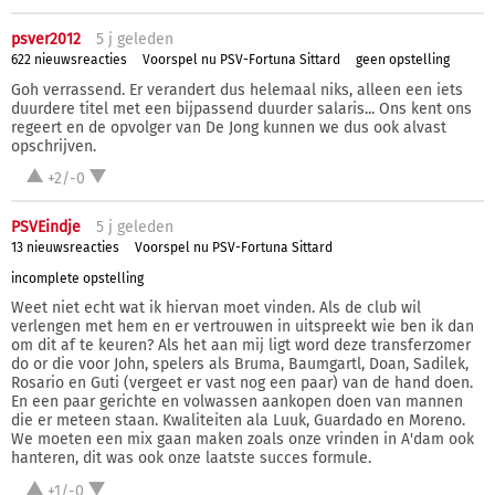
psver2012
5 j
geleden
622 nieuwsreacties
Voorspel nu PSV-Fortuna Sittard
geen opstelling
Goh verrassend. Er verandert dus helemaal niks, alleen een iets
duurdere titel met een bijpassend duurder salaris... Ons kent ons
regeert en de opvolger van De Jong kunnen we dus ook alvast
opschrijven.
+2/-0
PSVEindje
5 j
geleden
13 nieuwsreacties
Voorspel nu PSV-Fortuna Sittard
incomplete opstelling
Weet niet echt wat ik hiervan moet vinden. Als de club wil
verlengen met hem en er vertrouwen in uitspreekt wie ben ik dan
om dit af te keuren? Als het aan mij ligt word deze transferzomer
do or die voor John, spelers als Bruma, Baumgartl, Doan, Sadilek,
Rosario en Guti (vergeet er vast nog een paar) van de hand doen.
En een paar gerichte en volwassen aankopen doen van mannen
die er meteen staan. Kwaliteiten ala Luuk, Guardado en Moreno.
We moeten een mix gaan maken zoals onze vrinden in A'dam ook
hanteren, dit was ook onze laatste succes formule.
+1/-0