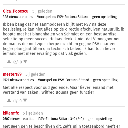
Gica_Popescu
5 j
geleden
328 nieuwsreacties
Voorspel nu PSV-Fortuna Sittard
geen opstelling
Ik ben bang dat het aanmodderen blijft met PSV na deze
beslissing. Je kan niet alles op de directie afschuiven natuurlijk, ik
hoopte met het binnenhalen van Schmidt en een best aardige
selectie op meer succes. Helaas denk ik niet dat Vennegoor nou
de man is die met zijn scherpe inzicht en gogme PSV naar een
hoger plan gaat tillen qua technisch beleid. Ik had toch liever
iemand met meer ervaring op dat vlak gezien.
+2/-0
mesters79
5 j
geleden
1521 nieuwsreacties
Voorspel nu PSV-Fortuna Sittard
geen opstelling
Met alle respect voor oud gediende. Maar liever iemand met
verstand van zaken . Wilfred Bouma geen functie?
+1/-0
killermfc
5 j
geleden
7607 nieuwsreacties
PSV-Fortuna Sittard 3-0 (2-0)
geen opstelling
Met geen pen te beschrijven dit. Zelfs mijn toetsenbord heeft er