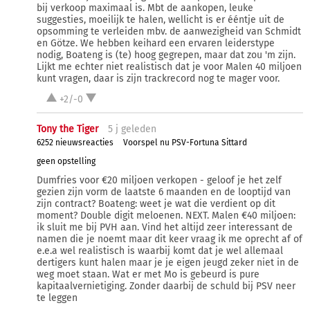
bij verkoop maximaal is. Mbt de aankopen, leuke
suggesties, moeilijk te halen, wellicht is er ééntje uit de
opsomming te verleiden mbv. de aanwezigheid van Schmidt
en Götze. We hebben keihard een ervaren leiderstype
nodig, Boateng is (te) hoog gegrepen, maar dat zou 'm zijn.
Lijkt me echter niet realistisch dat je voor Malen 40 miljoen
kunt vragen, daar is zijn trackrecord nog te mager voor.
+2/-0
Tony the Tiger
5 j
geleden
6252 nieuwsreacties
Voorspel nu PSV-Fortuna Sittard
geen opstelling
Dumfries voor €20 miljoen verkopen - geloof je het zelf
gezien zijn vorm de laatste 6 maanden en de looptijd van
zijn contract? Boateng: weet je wat die verdient op dit
moment? Double digit meloenen. NEXT. Malen €40 miljoen:
ik sluit me bij PVH aan. Vind het altijd zeer interessant de
namen die je noemt maar dit keer vraag ik me oprecht af of
e.e.a wel realistisch is waarbij komt dat je wel allemaal
dertigers kunt halen maar je je eigen jeugd zeker niet in de
weg moet staan. Wat er met Mo is gebeurd is pure
kapitaalvernietiging. Zonder daarbij de schuld bij PSV neer
te leggen