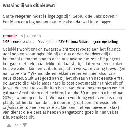
Wat vind jij van dit nieuws?
Om te reageren moet je ingelogd zijn. Gebruik de links bovenin
beeld om een loginnaam aan te maken danwel in te loggen.
remmie
5 j
geleden
1253 nieuwsreacties
Voorspel nu PSV-Fortuna Sittard
geen opstelling
Gelukkig wordt er een zwaargewicht toegevoegd aan het falende
aankoop en scoutingbeleid bij PSV. Is er dan daadwerkelijk
helemaal niemand binnen onze organisatie die zegt: He jongens
het gaat niet helemaal lekker de laatste tijd, laten we eens kijken
hoe we zaken kunnen verbeteren, laten we wat ervaring toevoegen
aan onze staf? We modderen lekker verder en doen alsof ons
neus bloed. Sluit wel goed aan bij het niveau van het eerste elftal
de laatste tijd. Als je maar hard je best doet maakt het niet uit of
je wel de vereiste kwaliteiten bezit. Met deze jongens gaan we het
gat naar Amsterdam niet dichten. Hou die 50 miljoen a.u.b. tot na
2024 gewoon op de bank. We maken voorlopig wel even pas op de
plaats tot het binnen de club doordringt dat een professionele
organisatie topmensen vereist. Mensen met een bewezen staat
van dienst die elders al hebben aangetoond goed in hun vak te
zijn. Kansloos dit.
+6/-1