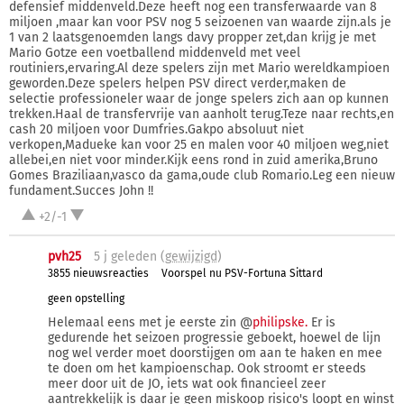
defensief middenveld.Deze heeft nog een transferwaarde van 8
miljoen ,maar kan voor PSV nog 5 seizoenen van waarde zijn.als je
1 van 2 laatsgenoemden langs davy propper zet,dan krijg je met
Mario Gotze een voetballend middenveld met veel
routiniers,ervaring.Al deze spelers zijn met Mario wereldkampioen
geworden.Deze spelers helpen PSV direct verder,maken de
selectie professioneler waar de jonge spelers zich aan op kunnen
trekken.Haal de transfervrije van aanholt terug.Teze naar rechts,en
cash 20 miljoen voor Dumfries.Gakpo absoluut niet
verkopen,Madueke kan voor 25 en malen voor 40 miljoen weg,niet
allebei,en niet voor minder.Kijk eens rond in zuid amerika,Bruno
Gomes Braziliaan,vasco da gama,oude club Romario.Leg een nieuw
fundament.Succes John !!
+2/-1
pvh25
5 j
geleden (
gewijzigd
)
3855 nieuwsreacties
Voorspel nu PSV-Fortuna Sittard
geen opstelling
Helemaal eens met je eerste zin @
philipske.
Er is
gedurende het seizoen progressie geboekt, hoewel de lijn
nog wel verder moet doorstijgen om aan te haken en mee
te doen om het kampioenschap. Ook stroomt er steeds
meer door uit de JO, iets wat ook financieel zeer
aantrekkelijk is daar je geen miskoop risico's loopt en winst