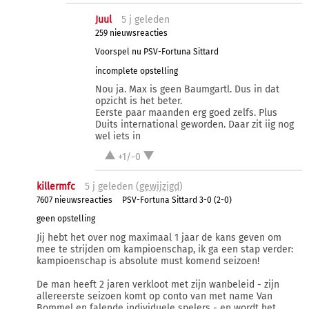
Juul
5 j
geleden
259 nieuwsreacties
Voorspel nu PSV-Fortuna Sittard
incomplete opstelling
Nou ja. Max is geen Baumgartl. Dus in dat
opzicht is het beter.
Eerste paar maanden erg goed zelfs. Plus
Duits international geworden. Daar zit iig nog
wel iets in
+1/-0
killermfc
5 j
geleden (
gewijzigd
)
7607 nieuwsreacties
PSV-Fortuna Sittard 3-0 (2-0)
geen opstelling
Jij hebt het over nog maximaal 1 jaar de kans geven om
mee te strijden om kampioenschap, ik ga een stap verder:
kampioenschap is absolute must komend seizoen!
De man heeft 2 jaren verkloot met zijn wanbeleid - zijn
allereerste seizoen komt op conto van met name Van
Bommel en falende individuele spelers - en wordt het