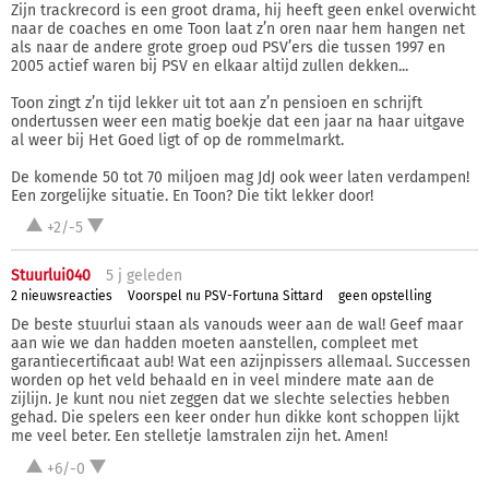
Zijn trackrecord is een groot drama, hij heeft geen enkel overwicht
naar de coaches en ome Toon laat z’n oren naar hem hangen net
als naar de andere grote groep oud PSV’ers die tussen 1997 en
2005 actief waren bij PSV en elkaar altijd zullen dekken...
Toon zingt z’n tijd lekker uit tot aan z’n pensioen en schrijft
ondertussen weer een matig boekje dat een jaar na haar uitgave
al weer bij Het Goed ligt of op de rommelmarkt.
De komende 50 tot 70 miljoen mag JdJ ook weer laten verdampen!
Een zorgelijke situatie. En Toon? Die tikt lekker door!
+2/-5
Stuurlui040
5 j
geleden
2 nieuwsreacties
Voorspel nu PSV-Fortuna Sittard
geen opstelling
De beste stuurlui staan als vanouds weer aan de wal! Geef maar
aan wie we dan hadden moeten aanstellen, compleet met
garantiecertificaat aub! Wat een azijnpissers allemaal. Successen
worden op het veld behaald en in veel mindere mate aan de
zijlijn. Je kunt nou niet zeggen dat we slechte selecties hebben
gehad. Die spelers een keer onder hun dikke kont schoppen lijkt
me veel beter. Een stelletje lamstralen zijn het. Amen!
+6/-0