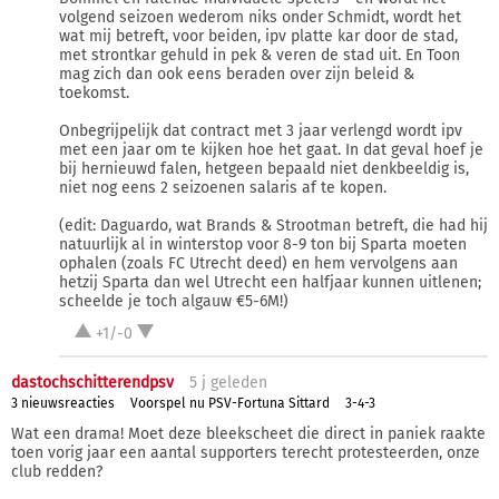
volgend seizoen wederom niks onder Schmidt, wordt het
wat mij betreft, voor beiden, ipv platte kar door de stad,
met strontkar gehuld in pek & veren de stad uit. En Toon
mag zich dan ook eens beraden over zijn beleid &
toekomst.
Onbegrijpelijk dat contract met 3 jaar verlengd wordt ipv
met een jaar om te kijken hoe het gaat. In dat geval hoef je
bij hernieuwd falen, hetgeen bepaald niet denkbeeldig is,
niet nog eens 2 seizoenen salaris af te kopen.
(edit: Daguardo, wat Brands & Strootman betreft, die had hij
natuurlijk al in winterstop voor 8-9 ton bij Sparta moeten
ophalen (zoals FC Utrecht deed) en hem vervolgens aan
hetzij Sparta dan wel Utrecht een halfjaar kunnen uitlenen;
scheelde je toch algauw €5-6M!)
+1/-0
dastochschitterendpsv
5 j
geleden
3 nieuwsreacties
Voorspel nu PSV-Fortuna Sittard
3-4-3
Wat een drama! Moet deze bleekscheet die direct in paniek raakte
toen vorig jaar een aantal supporters terecht protesteerden, onze
club redden?