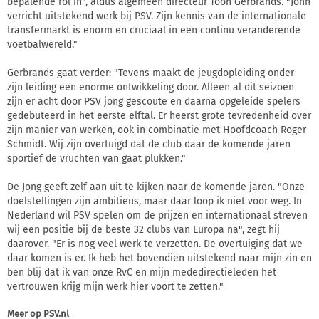
bepalende rol in", aldus algemeen directeur Toon Gerbrands. "John
verricht uitstekend werk bij PSV. Zijn kennis van de internationale
transfermarkt is enorm en cruciaal in een continu veranderende
voetbalwereld."
Gerbrands gaat verder: "Tevens maakt de jeugdopleiding onder
zijn leiding een enorme ontwikkeling door. Alleen al dit seizoen
zijn er acht door PSV jong gescoute en daarna opgeleide spelers
gedebuteerd in het eerste elftal. Er heerst grote tevredenheid over
zijn manier van werken, ook in combinatie met Hoofdcoach Roger
Schmidt. Wij zijn overtuigd dat de club daar de komende jaren
sportief de vruchten van gaat plukken."
De Jong geeft zelf aan uit te kijken naar de komende jaren. "Onze
doelstellingen zijn ambitieus, maar daar loop ik niet voor weg. In
Nederland wil PSV spelen om de prijzen en internationaal streven
wij een positie bij de beste 32 clubs van Europa na", zegt hij
daarover. "Er is nog veel werk te verzetten. De overtuiging dat we
daar komen is er. Ik heb het bovendien uitstekend naar mijn zin en
ben blij dat ik van onze RvC en mijn mededirectieleden het
vertrouwen krijg mijn werk hier voort te zetten."
Meer op
PSV.nl