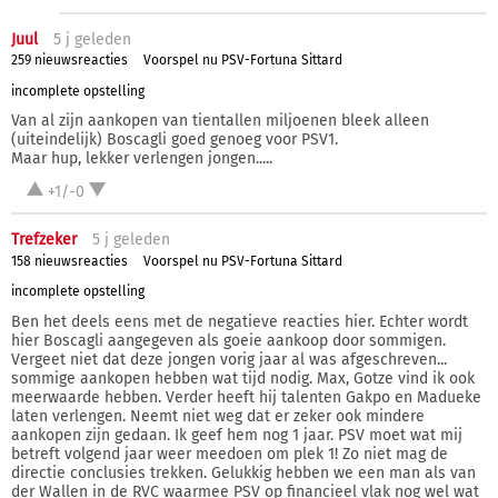
Juul
5 j
geleden
259 nieuwsreacties
Voorspel nu PSV-Fortuna Sittard
incomplete opstelling
Van al zijn aankopen van tientallen miljoenen bleek alleen
(uiteindelijk) Boscagli goed genoeg voor PSV1.
Maar hup, lekker verlengen jongen.....
+1/-0
Trefzeker
5 j
geleden
158 nieuwsreacties
Voorspel nu PSV-Fortuna Sittard
incomplete opstelling
Ben het deels eens met de negatieve reacties hier. Echter wordt
hier Boscagli aangegeven als goeie aankoop door sommigen.
Vergeet niet dat deze jongen vorig jaar al was afgeschreven...
sommige aankopen hebben wat tijd nodig. Max, Gotze vind ik ook
meerwaarde hebben. Verder heeft hij talenten Gakpo en Madueke
laten verlengen. Neemt niet weg dat er zeker ook mindere
aankopen zijn gedaan. Ik geef hem nog 1 jaar. PSV moet wat mij
betreft volgend jaar weer meedoen om plek 1! Zo niet mag de
directie conclusies trekken. Gelukkig hebben we een man als van
der Wallen in de RVC waarmee PSV op financieel vlak nog wel wat