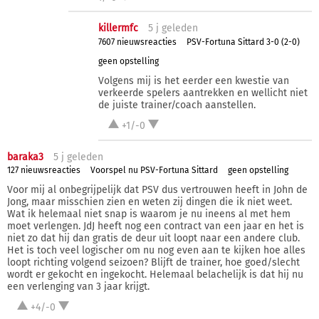
killermfc
5 j
geleden
7607 nieuwsreacties
PSV-Fortuna Sittard 3-0 (2-0)
geen opstelling
Volgens mij is het eerder een kwestie van
verkeerde spelers aantrekken en wellicht niet
de juiste trainer/coach aanstellen.
+1/-0
baraka3
5 j
geleden
127 nieuwsreacties
Voorspel nu PSV-Fortuna Sittard
geen opstelling
Voor mij al onbegrijpelijk dat PSV dus vertrouwen heeft in John de
Jong, maar misschien zien en weten zij dingen die ik niet weet.
Wat ik helemaal niet snap is waarom je nu ineens al met hem
moet verlengen. JdJ heeft nog een contract van een jaar en het is
niet zo dat hij dan gratis de deur uit loopt naar een andere club.
Het is toch veel logischer om nu nog even aan te kijken hoe alles
loopt richting volgend seizoen? Blijft de trainer, hoe goed/slecht
wordt er gekocht en ingekocht. Helemaal belachelijk is dat hij nu
een verlenging van 3 jaar krijgt.
+4/-0