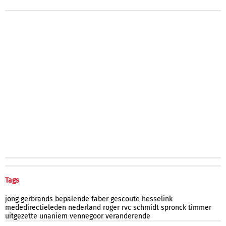
Tags
jong
gerbrands
bepalende
faber
gescoute
hesselink
mededirectieleden
nederland
roger
rvc
schmidt
spronck
timmer
uitgezette
unaniem
vennegoor
veranderende