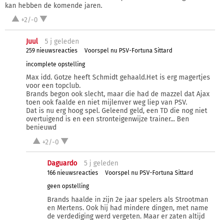
kan hebben de komende jaren.
+2/-0
Juul
5 j
geleden
259 nieuwsreacties
Voorspel nu PSV-Fortuna Sittard
incomplete opstelling
Max idd. Gotze heeft Schmidt gehaald.Het is erg magertjes
voor een topclub.
Brands begon ook slecht, maar die had de mazzel dat Ajax
toen ook faalde en niet mijlenver weg liep van PSV.
Dat is nu erg hoog spel. Geleend geld, een TD die nog niet
overtuigend is en een stronteigenwijze trainer... Ben
benieuwd
+2/-0
Daguardo
5 j
geleden
166 nieuwsreacties
Voorspel nu PSV-Fortuna Sittard
geen opstelling
Brands haalde in zijn 2e jaar spelers als Strootman
en Mertens. Ook hij had mindere dingen, met name
de verdediging werd vergeten. Maar er zaten altijd