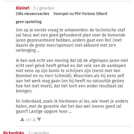
Kleine1
5 j
geleden
2384 nieuwsreacties
Voorspel nu PSV-Fortuna Sittard
geen opstelling
Om op je eerste vraag te antwoorden: de technische staf
zal heus wel een goed gefundeerd plan voor de komende
jaren gepresenteerd hebben, anders gaat een RvC (met
daarin de grote man/sponsor) niet akkoord met zo'n
verlenging ...
Ik ben ook echt van mening dat JdJ de afgelopen jaren niet
echt veel geluk heeft gehad en dat vele van de aankopen
niet eens op zijn konto te schrijven zijn (eerst met Van
Bommel en nu Herr Schmidt). Misschien als hij eens zelf
aan het werk mag gaan (en hij heeft nu natuurlijk gezien
hoe het niet moet), dat het toch een ander resultaat zal
brengen.
En inderdaad, zoals ik hierboven al las, wie moet je anders
halen, met de garantie dat het dan wel ineens goed zal
gaan?! Lastige opgave hoor ...
+1/-0
Rickardoko
5 j
geleden