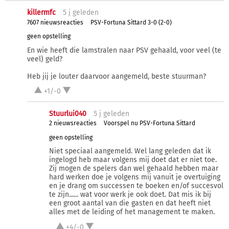
killermfc
5 j
geleden
7607 nieuwsreacties
PSV-Fortuna Sittard 3-0 (2-0)
geen opstelling
En wie heeft die lamstralen naar PSV gehaald, voor veel (te
veel) geld?
Heb jij je louter daarvoor aangemeld, beste stuurman?
+1/-0
Stuurlui040
5 j
geleden
2 nieuwsreacties
Voorspel nu PSV-Fortuna Sittard
geen opstelling
Niet speciaal aangemeld. Wel lang geleden dat ik
ingelogd heb maar volgens mij doet dat er niet toe.
Zij mogen de spelers dan wel gehaald hebben maar
hard werken doe je volgens mij vanuit je overtuiging
en je drang om successen te boeken en/of succesvol
te zijn...... wat voor werk je ook doet. Dat mis ik bij
een groot aantal van die gasten en dat heeft niet
alles met de leiding of het management te maken.
+4/-0