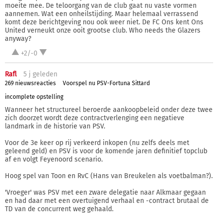
moeite mee. De teloorgang van de club gaat nu vaste vormen
aannemen. Wat een onheilstijding. Maar helemaal verrassend
komt deze berichtgeving nou ook weer niet. De FC Ons kent Ons
United verneukt onze ooit grootse club. Who needs the Glazers
anyway?
+2/-0
Rafl
5 j
geleden
269 nieuwsreacties
Voorspel nu PSV-Fortuna Sittard
incomplete opstelling
Wanneer het structureel beroerde aankoopbeleid onder deze twee
zich doorzet wordt deze contractverlenging een negatieve
landmark in de historie van PSV.
Voor de 3e keer op rij verkeerd inkopen (nu zelfs deels met
geleend geld) en PSV is voor de komende jaren definitief topclub
af en volgt Feyenoord scenario.
Hoog spel van Toon en RvC (Hans van Breukelen als voetbalman?).
'Vroeger' was PSV met een zware delegatie naar Alkmaar gegaan
en had daar met een overtuigend verhaal en -contract brutaal de
TD van de concurrent weg gehaald.