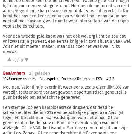
Is niet de eerste keer dat de lat voor een tweede gele kaart hoger
ligt dan voor een eerste gele kaart. Hier heb ik me ook al vaak zat
aan geërgerd en je kan discussiëren of dat verschil terecht is. Nu
komt het ons een keer goed uit, zo werkt dat nou eenmaal in het
voetbal met dusdanig veel ruimte voor interpretatie van de regels
voor scheidsrechters.
Voor een tweede gele kaart was het ook wel erg licht en zou dat
vrij zwaar zijn geweest, een eerste krijg je in zo'n situatie vaak wel.
Zou niet uit moeten maken, maar dat doet het vaak wel. Niks
nieuws.
+3/-0
BasArnhem
2 j
geleden
1046 nieuwsreacties
Voorspel nu Excelsior Rotterdam-PSV
4-3-3
Nou nou, Valentijntje overdrijft weer eens, zoals eigenlijk 98% van
wat zijn toetsenbord verlaat gewoon opportunistisch geneuzel is
puur bedoeld om aandacht te genereren.
Een stempel op een kampioensrace drukken, dat deed de
scheidsrechter die in 2015 een belachelijke pingel aan Ajax gaf
tegen FC Utrecht een paar wedstrijden voor het einde. Of de
grensrechter die de bal van Blind die over de zijlijn was niet
afvlagde. Of de VAR die Lisandro Martinez geen rood gaf voor zijn
actie t.o.v. Zahavi. Of de scheidsrechter die Feyenoord geen