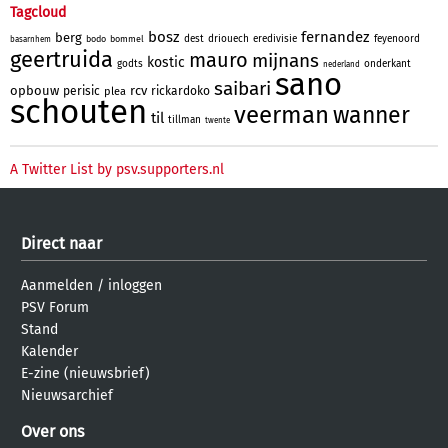
Tagcloud
bosz
fernandez
berg
dest
driouech
eredivisie
feyenoord
bodo
bommel
basarnhem
geertruida
mauro
mijnans
kostic
godts
onderkant
nederland
sano
saibari
opbouw
rcv
perisic
rickardoko
plea
schouten
veerman
wanner
til
tillman
twente
A Twitter List by psv.supporters.nl
Direct naar
Aanmelden
/
inloggen
PSV Forum
Stand
Kalender
E-zine (nieuwsbrief)
Nieuwsarchief
Over ons