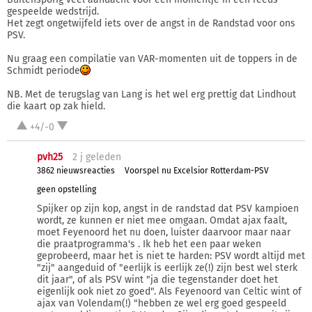
gespeelde wedstrijd.
Het zegt ongetwijfeld iets over de angst in de Randstad voor ons
PSV.
Nu graag een compilatie van VAR-momenten uit de toppers in de
Schmidt periode
NB. Met de terugslag van Lang is het wel erg prettig dat Lindhout
die kaart op zak hield.
+4/-0
pvh25
2 j
geleden
3862 nieuwsreacties
Voorspel nu Excelsior Rotterdam-PSV
geen opstelling
Spijker op zijn kop, angst in de randstad dat PSV kampioen
wordt, ze kunnen er niet mee omgaan. Omdat ajax faalt,
moet Feyenoord het nu doen, luister daarvoor maar naar
die praatprogramma's . Ik heb het een paar weken
geprobeerd, maar het is niet te harden: PSV wordt altijd met
"zij" aangeduid of "eerlijk is eerlijk ze(!) zijn best wel sterk
dit jaar", of als PSV wint "ja die tegenstander doet het
eigenlijk ook niet zo goed". Als Feyenoord van Celtic wint of
ajax van Volendam(!) "hebben ze wel erg goed gespeeld