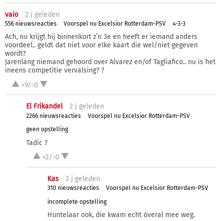
vaio
2 j
geleden
556 nieuwsreacties
Voorspel nu Excelsior Rotterdam-PSV
4-3-3
Ach, nu krijgt hij binnenkort z’n 3e en heeft er iemand anders
voordeel.. geldt dat niet voor elke kaart die wel/niet gegeven
wordt?
Jarenlang niemand gehoord over Alvarez en/of Tagliafico.. nu is het
ineens competitie vervalsing? ?
+9/-0
El Frikandel
2 j
geleden
2266 nieuwsreacties
Voorspel nu Excelsior Rotterdam-PSV
geen opstelling
Tadic ?
+2/-0
Kas
2 j
geleden
310 nieuwsreacties
Voorspel nu Excelsior Rotterdam-PSV
incomplete opstelling
Huntelaar ook, die kwam echt óveral mee weg.