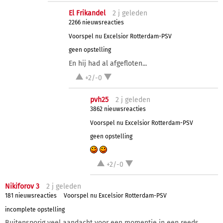
El Frikandel
2 j
geleden
2266 nieuwsreacties
Voorspel nu Excelsior Rotterdam-PSV
geen opstelling
En hij had al afgefloten...
+2/-0
pvh25
2 j
geleden
3862 nieuwsreacties
Voorspel nu Excelsior Rotterdam-PSV
geen opstelling
+2/-0
Nikiforov 3
2 j
geleden
181 nieuwsreacties
Voorspel nu Excelsior Rotterdam-PSV
incomplete opstelling
Buitensporig veel aandacht voor een momentje in een reeds