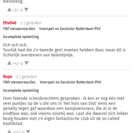
Kleinzielig.
+3/-0
Ehv040
2 j
geleden
1167 nieuwsreacties
Voorspel nu Excelsior Rotterdam-PSV
incomplete opstelling
Och och och.
Tuurlijk had die z’n tweede geel moeten hebben daar, maar dit is
lichtelijk overdreven van Valentijntje.
+4/-0
Rups
2 j
geleden
1185 nieuwsreacties
Voorspel nu Excelsior Rotterdam-PSV
incomplete opstelling
Over falende scheidsrechters gesproken : ik ken er nog één met
veel puntjes op de u die ons in 'het huis van Slot' eens een
penalty tegen gaf waardoor een kampioensrace, die al in de
eindfase was, ook ineens voorbij was. Laat die dwarrel zich lekker
bezig houden met z'n eigen fantastische club uit de so called
hoofdstad.
+15/-0