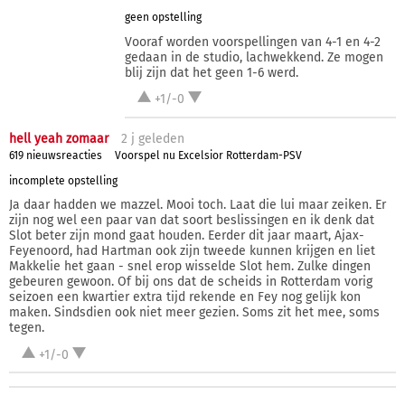
geen opstelling
Vooraf worden voorspellingen van 4-1 en 4-2
gedaan in de studio, lachwekkend. Ze mogen
blij zijn dat het geen 1-6 werd.
+1/-0
hell yeah zomaar
2 j
geleden
619 nieuwsreacties
Voorspel nu Excelsior Rotterdam-PSV
incomplete opstelling
Ja daar hadden we mazzel. Mooi toch. Laat die lui maar zeiken. Er
zijn nog wel een paar van dat soort beslissingen en ik denk dat
Slot beter zijn mond gaat houden. Eerder dit jaar maart, Ajax-
Feyenoord, had Hartman ook zijn tweede kunnen krijgen en liet
Makkelie het gaan - snel erop wisselde Slot hem. Zulke dingen
gebeuren gewoon. Of bij ons dat de scheids in Rotterdam vorig
seizoen een kwartier extra tijd rekende en Fey nog gelijk kon
maken. Sindsdien ook niet meer gezien. Soms zit het mee, soms
tegen.
+1/-0