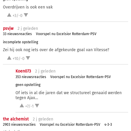
Overdrijven is ook een vak
+3/-0
psvjw
2 j
geleden
33 nieuwsreacties
Voorspel nu Excelsior Rotterdam-PSV
incomplete opstelling
Zei hij ook nog iets over de afgekeurde goal van Vitesse?
+10/-0
Koen073
2 j
geleden
353 nieuwsreacties
Voorspel nu Excelsior Rotterdam-PSV
geen opstelling
Of iets in al die jaren dat we structureel genaaid werden
tegen Ajax…
+7/-1
the alchemist
2 j
geleden
2903 nieuwsreacties
Voorspel nu Excelsior Rotterdam-PSV
4-3-3