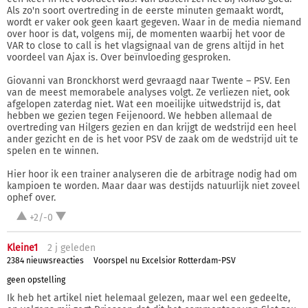
Als zo'n soort overtreding in de eerste minuten gemaakt wordt,
wordt er vaker ook geen kaart gegeven. Waar in de media niemand
over hoor is dat, volgens mij, de momenten waarbij het voor de
VAR to close to call is het vlagsignaal van de grens altijd in het
voordeel van Ajax is. Over beïnvloeding gesproken.
Giovanni van Bronckhorst werd gevraagd naar Twente – PSV. Een
van de meest memorabele analyses volgt. Ze verliezen niet, ook
afgelopen zaterdag niet. Wat een moeilijke uitwedstrijd is, dat
hebben we gezien tegen Feijenoord. We hebben allemaal de
overtreding van Hilgers gezien en dan krijgt de wedstrijd een heel
ander gezicht en de is het voor PSV de zaak om de wedstrijd uit te
spelen en te winnen.
Hier hoor ik een trainer analyseren die de arbitrage nodig had om
kampioen te worden. Maar daar was destijds natuurlijk niet zoveel
ophef over.
+2/-0
Kleine1
2 j
geleden
2384 nieuwsreacties
Voorspel nu Excelsior Rotterdam-PSV
geen opstelling
Ik heb het artikel niet helemaal gelezen, maar wel een gedeelte,