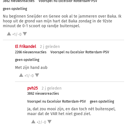
3862 nieuwsreacties
Voorspel nu Excelsior Rotterdam-PSV
geen opstelling
Nu beginnen Sneijder en Genee ook al te jammeren over Baka. Ik
hoop uit de grond van mijn hart dat Baka zondag in de 92ste
minuut de 0-1 scoort op randje buitenspel.
+1/-0
El Frikandel
2 j
geleden
2266 nieuwsreacties
Voorspel nu Excelsior Rotterdam-PSV
geen opstelling
Met zijn hand aub
+1/-0
pvh25
2 j
geleden
3862 nieuwsreacties
Voorspel nu Excelsior Rotterdam-PSV
geen opstelling
Ja, dat zou mooi zijn, en dan toch nèt buitenspel,
maar dat de VAR het niet goed ziet.
+2/-0