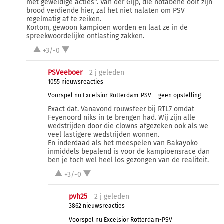
met geweldige acties". Van der Gijp, die notabene ooit zijn
brood verdiende hier, zal het niet nalaten om PSV
regelmatig af te zeiken.
Kortom, gewoon kampioen worden en laat ze in de
spreekwoordelijke ontlasting zakken.
+3/-0
PSVeeboer
2 j
geleden
1055 nieuwsreacties
Voorspel nu Excelsior Rotterdam-PSV
geen opstelling
Exact dat. Vanavond rouwsfeer bij RTL7 omdat
Feyenoord niks in te brengen had. Wij zijn alle
wedstrijden door die clowns afgezeken ook als we
veel lastigere wedstrijden wonnen.
En inderdaad als het meespelen van Bakayoko
inmiddels bepalend is voor de kampioensrace dan
ben je toch wel heel los gezongen van de realiteit.
+3/-0
pvh25
2 j
geleden
3862 nieuwsreacties
Voorspel nu Excelsior Rotterdam-PSV