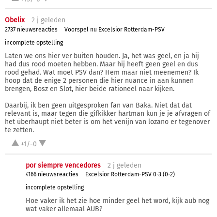
Obelix
2 j
geleden
2737 nieuwsreacties
Voorspel nu Excelsior Rotterdam-PSV
incomplete opstelling
Laten we ons hier ver buiten houden. Ja, het was geel, en ja hij
had dus rood moeten hebben. Maar hij heeft geen geel en dus
rood gehad. Wat moet PSV dan? Hem maar niet meenemen? Ik
hoop dat de enige 2 personen die hier nuance in aan kunnen
brengen, Bosz en Slot, hier beide rationeel naar kijken.
Daarbij, ik ben geen uitgesproken fan van Baka. Niet dat dat
relevant is, maar tegen die gifkikker hartman kun je je afvragen of
het überhaupt niet beter is om het venijn van lozano er tegenover
te zetten.
+1/-0
por siempre vencedores
2 j
geleden
4166 nieuwsreacties
Excelsior Rotterdam-PSV 0-3 (0-2)
incomplete opstelling
Hoe vaker ik het zie hoe minder geel het word, kijk aub nog
wat vaker allemaal AUB?