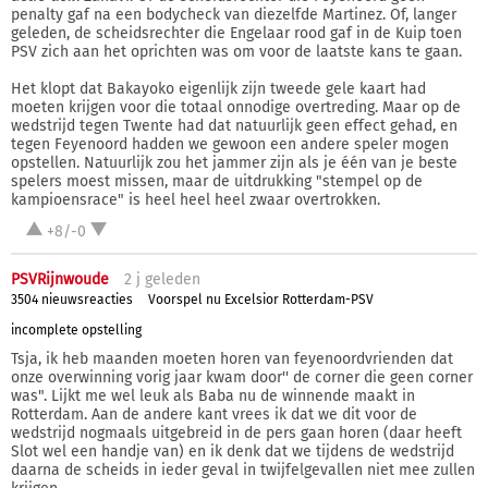
penalty gaf na een bodycheck van diezelfde Martinez. Of, langer
geleden, de scheidsrechter die Engelaar rood gaf in de Kuip toen
PSV zich aan het oprichten was om voor de laatste kans te gaan.
Het klopt dat Bakayoko eigenlijk zijn tweede gele kaart had
moeten krijgen voor die totaal onnodige overtreding. Maar op de
wedstrijd tegen Twente had dat natuurlijk geen effect gehad, en
tegen Feyenoord hadden we gewoon een andere speler mogen
opstellen. Natuurlijk zou het jammer zijn als je één van je beste
spelers moest missen, maar de uitdrukking "stempel op de
kampioensrace" is heel heel heel zwaar overtrokken.
+8/-0
PSVRijnwoude
2 j
geleden
3504 nieuwsreacties
Voorspel nu Excelsior Rotterdam-PSV
incomplete opstelling
Tsja, ik heb maanden moeten horen van feyenoordvrienden dat
onze overwinning vorig jaar kwam door'' de corner die geen corner
was". Lijkt me wel leuk als Baba nu de winnende maakt in
Rotterdam. Aan de andere kant vrees ik dat we dit voor de
wedstrijd nogmaals uitgebreid in de pers gaan horen (daar heeft
Slot wel een handje van) en ik denk dat we tijdens de wedstrijd
daarna de scheids in ieder geval in twijfelgevallen niet mee zullen