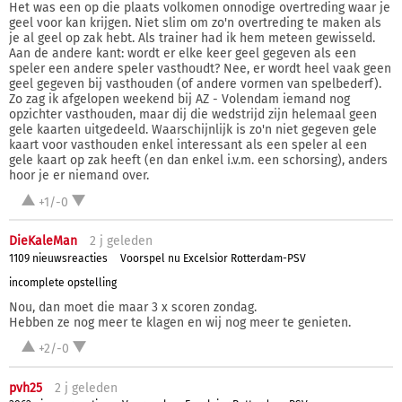
Het was een op die plaats volkomen onnodige overtreding waar je
geel voor kan krijgen. Niet slim om zo'n overtreding te maken als
je al geel op zak hebt. Als trainer had ik hem meteen gewisseld.
Aan de andere kant: wordt er elke keer geel gegeven als een
speler een andere speler vasthoudt? Nee, er wordt heel vaak geen
geel gegeven bij vasthouden (of andere vormen van spelbederf).
Zo zag ik afgelopen weekend bij AZ - Volendam iemand nog
opzichter vasthouden, maar dij die wedstrijd zijn helemaal geen
gele kaarten uitgedeeld. Waarschijnlijk is zo'n niet gegeven gele
kaart voor vasthouden enkel interessant als een speler al een
gele kaart op zak heeft (en dan enkel i.v.m. een schorsing), anders
hoor je er niemand over.
+1/-0
DieKaleMan
2 j
geleden
1109 nieuwsreacties
Voorspel nu Excelsior Rotterdam-PSV
incomplete opstelling
Nou, dan moet die maar 3 x scoren zondag.
Hebben ze nog meer te klagen en wij nog meer te genieten.
+2/-0
pvh25
2 j
geleden