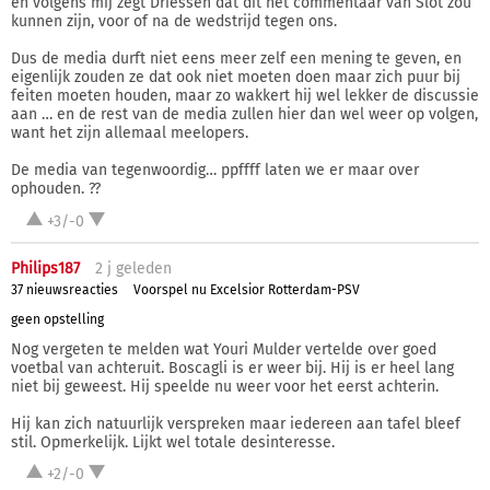
en volgens mij zegt Driessen dat dit het commentaar van Slot zou
kunnen zijn, voor of na de wedstrijd tegen ons.
Dus de media durft niet eens meer zelf een mening te geven, en
eigenlijk zouden ze dat ook niet moeten doen maar zich puur bij
feiten moeten houden, maar zo wakkert hij wel lekker de discussie
aan … en de rest van de media zullen hier dan wel weer op volgen,
want het zijn allemaal meelopers.
De media van tegenwoordig… ppffff laten we er maar over
ophouden. ??
+3/-0
Philips187
2 j
geleden
37 nieuwsreacties
Voorspel nu Excelsior Rotterdam-PSV
geen opstelling
Nog vergeten te melden wat Youri Mulder vertelde over goed
voetbal van achteruit. Boscagli is er weer bij. Hij is er heel lang
niet bij geweest. Hij speelde nu weer voor het eerst achterin.
Hij kan zich natuurlijk verspreken maar iedereen aan tafel bleef
stil. Opmerkelijk. Lijkt wel totale desinteresse.
+2/-0