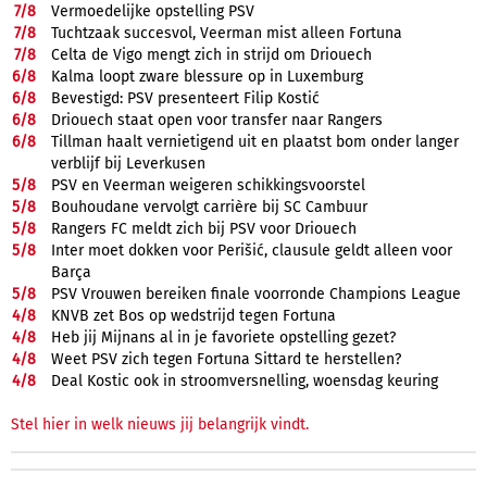
7/
8
Vermoedelijke opstelling PSV
7/
8
Tuchtzaak succesvol, Veerman mist alleen Fortuna
7/
8
Celta de Vigo mengt zich in strijd om Driouech
6/
8
Kalma loopt zware blessure op in Luxemburg
6/
8
Bevestigd: PSV presenteert Filip Kostić
6/
8
Driouech staat open voor transfer naar Rangers
6/
8
Tillman haalt vernietigend uit en plaatst bom onder langer
verblijf bij Leverkusen
5/
8
PSV en Veerman weigeren schikkingsvoorstel
5/
8
Bouhoudane vervolgt carrière bij SC Cambuur
5/
8
Rangers FC meldt zich bij PSV voor Driouech
5/
8
Inter moet dokken voor Perišić, clausule geldt alleen voor
Barça
5/
8
PSV Vrouwen bereiken finale voorronde Champions League
4/
8
KNVB zet Bos op wedstrijd tegen Fortuna
4/
8
Heb jij Mijnans al in je favoriete opstelling gezet?
4/
8
Weet PSV zich tegen Fortuna Sittard te herstellen?
4/
8
Deal Kostic ook in stroomversnelling, woensdag keuring
Stel hier in welk nieuws jij belangrijk vindt.