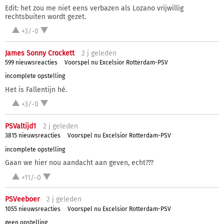
Edit: het zou me niet eens verbazen als Lozano vrijwillig
rechtsbuiten wordt gezet.
+3/-0
James Sonny Crockett
2 j
geleden
599 nieuwsreacties
Voorspel nu Excelsior Rotterdam-PSV
incomplete opstelling
Het is Fallentijn hè.
+3/-0
PSValtijd1
2 j
geleden
3815 nieuwsreacties
Voorspel nu Excelsior Rotterdam-PSV
incomplete opstelling
Gaan we hier nou aandacht aan geven, echt???
+11/-0
PSVeeboer
2 j
geleden
1055 nieuwsreacties
Voorspel nu Excelsior Rotterdam-PSV
geen opstelling