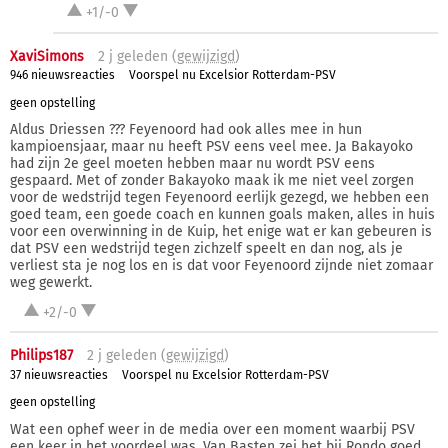
+1/-0
XaviSimons
2 j
geleden (
gewijzigd
)
946 nieuwsreacties
Voorspel nu Excelsior Rotterdam-PSV
geen opstelling
Aldus Driessen ??? Feyenoord had ook alles mee in hun
kampioensjaar, maar nu heeft PSV eens veel mee. Ja Bakayoko
had zijn 2e geel moeten hebben maar nu wordt PSV eens
gespaard. Met of zonder Bakayoko maak ik me niet veel zorgen
voor de wedstrijd tegen Feyenoord eerlijk gezegd, we hebben een
goed team, een goede coach en kunnen goals maken, alles in huis
voor een overwinning in de Kuip, het enige wat er kan gebeuren is
dat PSV een wedstrijd tegen zichzelf speelt en dan nog, als je
verliest sta je nog los en is dat voor Feyenoord zijnde niet zomaar
weg gewerkt.
+2/-0
Philips187
2 j
geleden (
gewijzigd
)
37 nieuwsreacties
Voorspel nu Excelsior Rotterdam-PSV
geen opstelling
Wat een ophef weer in de media over een moment waarbij PSV
een keer in het voordeel was. Van Basten zei het bij Rondo goed.