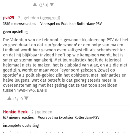
+2/-0
pvh25
2 j
geleden (
gewijzigd
)
3862 nieuwsreacties
Voorspel nu Excelsior Rotterdam-PSV
geen opstelling
Die Valentijn van de teleriool is gewoon stikjaloers op PSV dat het
zo goed draait en dat zijn 'godenzonen' er een potje van maken.
Lindhout wordt hier gewoon even kaltgestellt als scheidsrechter
en dat hij blijkbaar invloed heeft op wie kampioen wordt, het is
smerige stemmingmakerij. Met journalistiek heeft de teleriool
helemaal niets te maken, het is clubblad van ajax, en als die niet
goed zijn, wordt er maar voor Feyenoord gekozen. Zowel op
sportief als politiek-gebied zijn het ophitsers, met insinuaties en
halve leugens. Wat dat betreft is dat gedrag steeds meer in
overeenstemming met het gedrag dat ze ten toon spreidden
tussen 1940-1945, BAH!!
+3/-0
Henkie Henk
2 j
geleden
627 nieuwsreacties
Voorspel nu Excelsior Rotterdam-PSV
incomplete opstelling