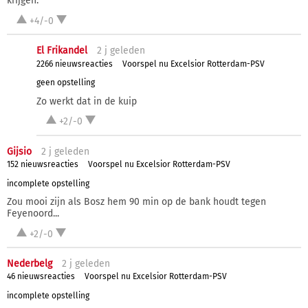
krijgen.
+4/-0
El Frikandel
2 j
geleden
2266 nieuwsreacties
Voorspel nu Excelsior Rotterdam-PSV
geen opstelling
Zo werkt dat in de kuip
+2/-0
Gijsio
2 j
geleden
152 nieuwsreacties
Voorspel nu Excelsior Rotterdam-PSV
incomplete opstelling
Zou mooi zijn als Bosz hem 90 min op de bank houdt tegen
Feyenoord...
+2/-0
Nederbelg
2 j
geleden
46 nieuwsreacties
Voorspel nu Excelsior Rotterdam-PSV
incomplete opstelling