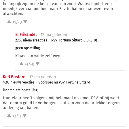
belangrijk zijn in de keuze van zijn zoon. Waarschijnlijk een
moeilijk verhaal om hem naar Ehv te halen maar weer even
afwachten.
+1/-0
El Frikandel
12 ma
geleden
2266 nieuwsreacties
PSV-Fortuna Sittard 6-0 (3-0)
geen opstelling
Klaas Lan wilde zelf weg
+1/-0
Red Bastard
12 ma
geleden
1693 nieuwsreacties
Voorspel nu PSV-Fortuna Sittard
incomplete opstelling
Huntelaar heeft volgens mij helemaal niks met PSV, of hij weet
dat enorm goed te verbergen. Laat zijn zoon maar lekker ergens
anders gaan ballen.
+3/-1