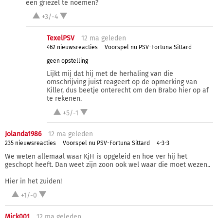
een griezel te noemen?
+3/-4
TexelPSV
12 ma
geleden
462 nieuwsreacties
Voorspel nu PSV-Fortuna Sittard
geen opstelling
Lijkt mij dat hij met de herhaling van die
omschrijving juist reageert op de opmerking van
Killer, dus beetje onterecht om den Brabo hier op af
te rekenen.
+5/-1
Jolanda1986
12 ma
geleden
235 nieuwsreacties
Voorspel nu PSV-Fortuna Sittard
4-3-3
We weten allemaal waar KjH is opgeleid en hoe ver hij het
geschopt heeft. Dan weet zijn zoon ook wel waar die moet wezen..
Hier in het zuiden!
+1/-0
Mick001
12 ma
geleden