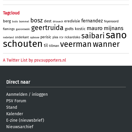
Tagcloud
bosz
fernandez
berg
dest
eredivisie
feyenoord
bommel
driouech
bodo
geertruida
mauro
mijnans
kostic
godts
flamingo
gasiorowski
sano
saibari
perisic
rickardoko
onderkant
plea
rcv
opbouw
nederland
schouten
veerman
wanner
til
tillman
A Twitter List by psv.supporters.nl
Direct naar
Aanmelden
/
inloggen
PSV Forum
Stand
Kalender
E-zine (nieuwsbrief)
Nieuwsarchief