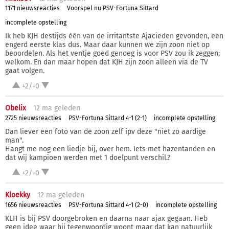
1171 nieuwsreacties
Voorspel nu PSV-Fortuna Sittard
incomplete opstelling
Ik heb KJH destijds èèn van de irritantste Ajacieden gevonden, een
engerd eerste klas dus. Maar daar kunnen we zijn zoon niet op
beoordelen. Als het ventje goed genoeg is voor PSV zou ik zeggen;
welkom. En dan maar hopen dat KJH zijn zoon alleen via de TV
gaat volgen.
+2/-0
Obelix
12 ma
geleden
2725 nieuwsreacties
PSV-Fortuna Sittard 4-1 (2-1)
incomplete opstelling
Dan liever een foto van de zoon zelf ipv deze "niet zo aardige
man".
Hangt me nog een liedje bij, over hem. Iets met hazentanden en
dat wij kampioen werden met 1 doelpunt verschil.?
+2/-0
Kloekky
12 ma
geleden
1656 nieuwsreacties
PSV-Fortuna Sittard 4-1 (2-0)
incomplete opstelling
KLH is bij PSV doorgebroken en daarna naar ajax gegaan. Heb
geen idee waar hij tegenwoordig woont maar dat kan natuurlijk