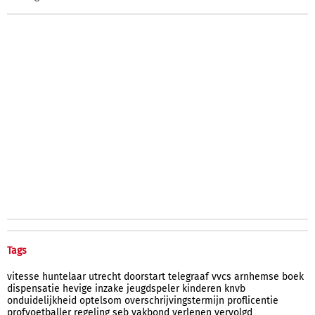
Tags
vitesse
huntelaar
utrecht
doorstart
telegraaf
vvcs
arnhemse
boek
dispensatie
hevige
inzake
jeugdspeler
kinderen
knvb
onduidelijkheid
optelsom
overschrijvingstermijn
proflicentie
profvoetballer
regeling
seb
vakbond
verlenen
vervolgd