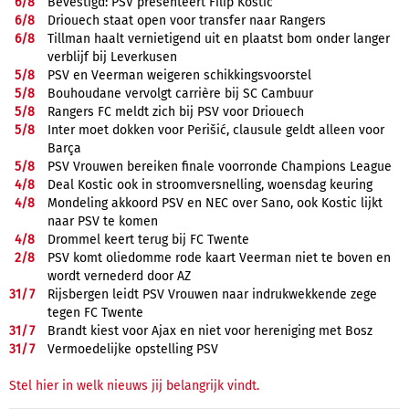
6/
8
Bevestigd: PSV presenteert Filip Kostić
6/
8
Driouech staat open voor transfer naar Rangers
6/
8
Tillman haalt vernietigend uit en plaatst bom onder langer
verblijf bij Leverkusen
5/
8
PSV en Veerman weigeren schikkingsvoorstel
5/
8
Bouhoudane vervolgt carrière bij SC Cambuur
5/
8
Rangers FC meldt zich bij PSV voor Driouech
5/
8
Inter moet dokken voor Perišić, clausule geldt alleen voor
Barça
5/
8
PSV Vrouwen bereiken finale voorronde Champions League
4/
8
Deal Kostic ook in stroomversnelling, woensdag keuring
4/
8
Mondeling akkoord PSV en NEC over Sano, ook Kostic lijkt
naar PSV te komen
4/
8
Drommel keert terug bij FC Twente
2/
8
PSV komt oliedomme rode kaart Veerman niet te boven en
wordt vernederd door AZ
31/
7
Rijsbergen leidt PSV Vrouwen naar indrukwekkende zege
tegen FC Twente
31/
7
Brandt kiest voor Ajax en niet voor hereniging met Bosz
31/
7
Vermoedelijke opstelling PSV
Stel hier in welk nieuws jij belangrijk vindt.