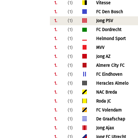
1.
(1)
Vitesse
1.
(1)
FC Den Bosch
1.
(1)
Jong PSV
1.
(1)
FC Dordrecht
1.
(1)
Helmond Sport
1.
(1)
MVV
1.
(1)
Jong AZ
1.
(1)
Almere City FC
1.
(1)
FC Eindhoven
1.
(1)
Heracles Almelo
1.
(1)
NAC Breda
1.
(1)
Roda JC
1.
(1)
FC Volendam
1.
(1)
De Graafschap
1.
(1)
Jong Ajax
1.
(1)
Jong FC Utrecht