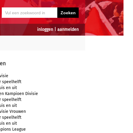
inloggen
|
aanmelden
en
visie
r speelhelft
uis en uit
en Kampioen Divisie
r speelhelft
uis en uit
visie Vrouwen
r speelhelft
uis en uit
pions League