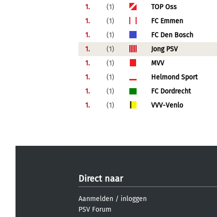
1.
(1)
TOP Oss
1.
(1)
FC Emmen
1.
(1)
FC Den Bosch
1.
(1)
Jong PSV
1.
(1)
MVV
1.
(1)
Helmond Sport
1.
(1)
FC Dordrecht
1.
(1)
VVV-Venlo
Direct naar
Aanmelden
/
inloggen
PSV Forum