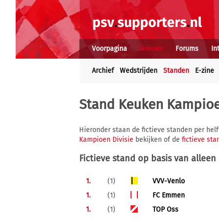
Voorpagina
Nieuws
Forums
In
Archief
Wedstrijden
Standen
E-zine
Stand Keuken Kampioe
Hieronder staan de fictieve standen per helf
Kampioen Divisie
bekijken of de
fictieve st
Fictieve stand op basis van alleen
1.
(1)
VVV-Venlo
1.
(1)
FC Emmen
1.
(1)
TOP Oss