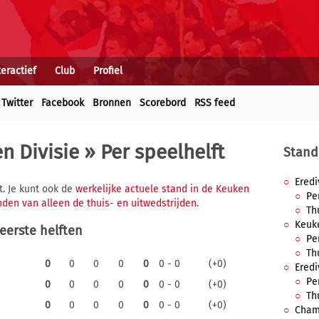
teractief
Club
Profiel
Twitter
Facebook
Bronnen
Scorebord
RSS feed
n Divisie
» Per speelhelft
Stand
Eredi
t. Je kunt ook de
werkelijke actuele stand in de Keuken
Pe
anden van alleen de thuis- en uitwedstrijden
.
Th
Keuk
 eerste helften
Pe
Th
0
0
0
0
0
0 - 0
(+0)
Eredi
Pe
0
0
0
0
0
0 - 0
(+0)
Th
0
0
0
0
0
0 - 0
(+0)
Cham