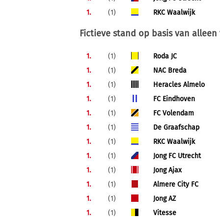
1.
(1)
RKC Waalwijk
Fictieve stand op basis van alleen
1.
(1)
Roda JC
1.
(1)
NAC Breda
1.
(1)
Heracles Almelo
1.
(1)
FC Eindhoven
1.
(1)
FC Volendam
1.
(1)
De Graafschap
1.
(1)
RKC Waalwijk
1.
(1)
Jong FC Utrecht
1.
(1)
Jong Ajax
1.
(1)
Almere City FC
1.
(1)
Jong AZ
1.
(1)
Vitesse