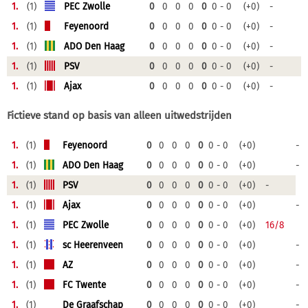
1.
(1)
PEC Zwolle
0
0
0
0
0
0 - 0
(+0)
-
1.
(1)
Feyenoord
0
0
0
0
0
0 - 0
(+0)
-
1.
(1)
ADO Den Haag
0
0
0
0
0
0 - 0
(+0)
-
1.
(1)
PSV
0
0
0
0
0
0 - 0
(+0)
-
1.
(1)
Ajax
0
0
0
0
0
0 - 0
(+0)
-
Fictieve stand op basis van alleen uitwedstrijden
1.
(1)
Feyenoord
0
0
0
0
0
0 - 0
(+0)
-
1.
(1)
ADO Den Haag
0
0
0
0
0
0 - 0
(+0)
-
1.
(1)
PSV
0
0
0
0
0
0 - 0
(+0)
-
1.
(1)
Ajax
0
0
0
0
0
0 - 0
(+0)
-
1.
(1)
PEC Zwolle
0
0
0
0
0
0 - 0
(+0)
16/8
1.
(1)
sc Heerenveen
0
0
0
0
0
0 - 0
(+0)
-
1.
(1)
AZ
0
0
0
0
0
0 - 0
(+0)
-
1.
(1)
FC Twente
0
0
0
0
0
0 - 0
(+0)
-
1.
(1)
De Graafschap
0
0
0
0
0
0 - 0
(+0)
-