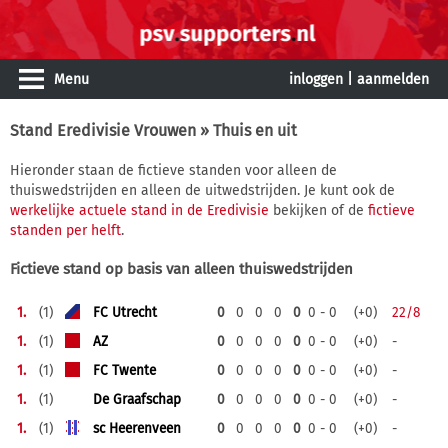
Menu
inloggen
|
aanmelden
Stand Eredivisie Vrouwen
» Thuis en uit
Hieronder staan de fictieve standen voor alleen de
thuiswedstrijden en alleen de uitwedstrijden. Je kunt ook de
werkelijke actuele stand in de Eredivisie
bekijken of de
fictieve
standen per helft
.
Fictieve stand op basis van alleen thuiswedstrijden
1.
(1)
FC Utrecht
0
0
0
0
0
0 - 0
(+0)
22/8
1.
(1)
AZ
0
0
0
0
0
0 - 0
(+0)
-
1.
(1)
FC Twente
0
0
0
0
0
0 - 0
(+0)
-
1.
(1)
De Graafschap
0
0
0
0
0
0 - 0
(+0)
-
1.
(1)
sc Heerenveen
0
0
0
0
0
0 - 0
(+0)
-