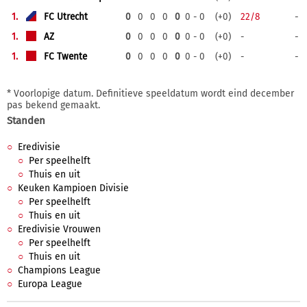
1.
FC Utrecht
0
0
0
0
0
0 - 0
(+0)
22/8
-
1.
AZ
0
0
0
0
0
0 - 0
(+0)
-
-
1.
FC Twente
0
0
0
0
0
0 - 0
(+0)
-
-
* Voorlopige datum. Definitieve speeldatum wordt eind december
pas bekend gemaakt.
Standen
Eredivisie
Per speelhelft
Thuis en uit
Keuken Kampioen Divisie
Per speelhelft
Thuis en uit
Eredivisie Vrouwen
Per speelhelft
Thuis en uit
Champions League
Europa League