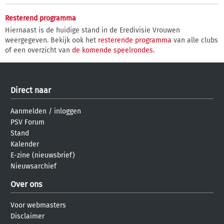
Resterend programma
Hiernaast is de huidige stand in de Eredivisie Vrouwen
weergegeven. Bekijk ook het
resterende programma
van alle clubs
of een overzicht van
de komende speelrondes
.
Direct naar
Aanmelden
/
inloggen
PSV Forum
Stand
Kalender
E-zine (nieuwsbrief)
Nieuwsarchief
Over ons
Voor webmasters
Disclaimer