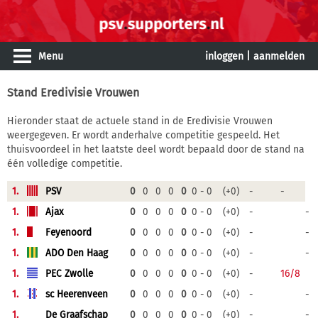
Menu
inloggen
|
aanmelden
Stand Eredivisie Vrouwen
Hieronder staat de actuele stand in de Eredivisie Vrouwen
weergegeven. Er wordt anderhalve competitie gespeeld. Het
thuisvoordeel in het laatste deel wordt bepaald door de stand na
één volledige competitie.
1.
PSV
0
0
0
0
0
0 - 0
(+0)
-
-
1.
Ajax
0
0
0
0
0
0 - 0
(+0)
-
-
1.
Feyenoord
0
0
0
0
0
0 - 0
(+0)
-
-
1.
ADO Den Haag
0
0
0
0
0
0 - 0
(+0)
-
-
1.
PEC Zwolle
0
0
0
0
0
0 - 0
(+0)
-
16/8
1.
sc Heerenveen
0
0
0
0
0
0 - 0
(+0)
-
-
1.
De Graafschap
0
0
0
0
0
0 - 0
(+0)
-
-