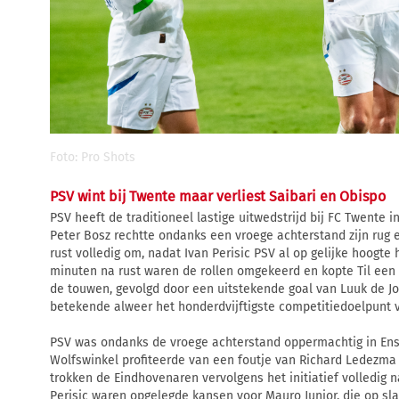
Foto: Pro Shots
PSV wint bij Twente maar verliest Saibari en Obispo
PSV heeft de traditioneel lastige uitwedstrijd bij FC Twente 
Peter Bosz rechtte ondanks een vroege achterstand zijn rug e
rust volledig om, nadat Ivan Perisic PSV al op gelijke hoogte
minuten na rust waren de rollen omgekeerd en kopte Til een 
de touwen, gevolgd door een uitstekende goal van Luuk de J
betekende alweer het honderdvijftigste competitiedoelpunt va
PSV was ondanks de vroege achterstand oppermachtig in En
Wolfswinkel profiteerde van een foutje van Richard Ledezma 
trokken de Eindhovenaren vervolgens het initiatief volledig 
Perisic waren opgelegde kansen voor Mauro Junior, die op sla