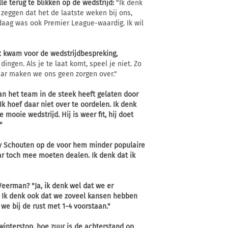
e terug te blikken op de wedstrijd:
"Ik denk
eggen dat het de laatste weken bij ons,
ndaag was ook Premier League-waardig. Ik wil
t kwam voor de wedstrijdbespreking,
ngen. Als je te laat komt, speel je niet. Zo
aar maken we ons geen zorgen over."
an het team in de steek heeft gelaten door
 Ik hoef daar niet over te oordelen. Ik denk
 mooie wedstrijd. Hij is weer fit, hij doet
"
dy Schouten op de voor hem minder populaire
aar toch mee moeten dealen. Ik denk dat ik
s Veerman?
"Ja, ik denk wel dat we er
is. Ik denk ook dat we zoveel kansen hebben
we bij de rust met 1-4 voorstaan."
interstop, hoe zuur is de achterstand op