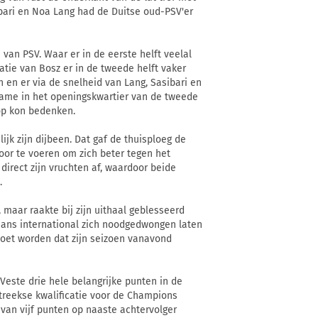
bari en Noa Lang had de Duitse oud-PSV'er
 van PSV. Waar er in de eerste helft veelal
tie van Bosz er in de tweede helft vaker
n en er via de snelheid van Lang, Sasibari en
 name in het openingskwartier van de tweede
op kon bedenken.
jk zijn dijbeen. Dat gaf de thuisploeg de
or te voeren om zich beter tegen het
direct zijn vruchten af, waardoor beide
.
 maar raakte bij zijn uithaal geblesseerd
aans international zich noodgedwongen laten
moet worden dat zijn seizoen vanavond
Veste drie hele belangrijke punten in de
tstreekse kwalificatie voor de Champions
van vijf punten op naaste achtervolger