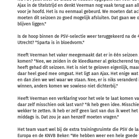
Ajax in de titelstrijd en denkt Veerman nog vaak terug aan al
voor je hoofd. Het is nu eenmaal gebeurd. We moeten dat acht
moeten dit seizoen zo goed mogelijk afsluiten. Dat gaan we 
blijven liggen."
Is de hoop binnen de PSV-selectie weer teruggekeerd na de 4
Utrecht?
"Sparta is in bloedvorm."
Heeft Veerman het vaker meegemaakt dat er in één seizoen z
komen?
"Nee, we zeiden in de kleedkamer al gekscherend teg
heeft gehad dit seizoen. Het is niet te geloven eigenlijk, maar
daar heel goed mee omgaat. Het ligt aan Ajax. Het enige wat
en dan zien we wel waar we staan. Nee, er is niks veranderd
winnen, anders komen we sowieso niet dichterbij."
Heeft Veerman een verklaring voor het vele te laat komen 
daar zelf misschien ook last van?
"Ik heb geen idee. Missch
wekker te zetten. Ik heb er zelf geen last van dus ik weet het e
middags is. Dat zou je aan henzelf moeten vragen."
Het team vaart wel bij de extra trainingsruimte die PSV de la
Europa en de KNVB Beker:
"We hebben weer een hele goede t