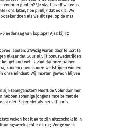
le verloren punten?
"Je slaat jezelf weleens
er ons laten, hoe pijnlijk dat ook is. We
ook zeker doen als we dit spel op de mat
-0 nederlaag van koploper Ajax bij FC
oveel spelers afwezig waren door te laat te
en elkaar dat Guus al vijf bonuswedstrijden
 het gebeurt wel. Ik vind dat onze trainer
 wij kunnen doen is onze wedstrijden winnen
 in onze mindset. Wij moeten gewoon blijven
van zijn teamgenoten? Heeft de Volendammer
ien hebben sommige jongens moeite met de
cht niet. Zeker niet als het vijf uur 's
atste weken heeft na te zijn uitgeschakeld in
rainingsweek achter de rug. Vorige week