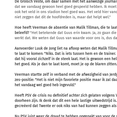
De Grolsch Veste, om daar samen met het aanwezige journaill
dat we vandaag gewoon heel goed gespeeld hebben. Ik moet z
ook het veld in ons stadion heel goed was. Het veld hier va
niet zeggen dat dit de hoofdreden is, maar dat helpt wel."
Hoe heeft Veerman de absentie van Malik Tillman, die te laa
beleefd?
"Het betekende dat Guus erin kwam. Ja, zo gaan die di
werkt dat. We weten dat Guus van waarde voor ons is, dus d
Aanvoerder Luuk de Jong liet na afloop weten dat Malik Tillm
te laat te komen: "Niks. Dat is iets tussen hem en de trainer.
dat hij vooral zichzelf in de steek laat. Het is gewoon een hele
het goed. Als je dan te laat komt, moet je op de blaren zitten.
Veerman startte zelf in verband met de afwezigheid van Jer
zes-positie:
"Het is niet mijn favoriete positie maar ik zal d
het vandaag wel goed heb ingevuld."
Heeft PSV de crisis nu definitief achter zich gelaten volgen
doorheen zijn. Ik denk dat dit een hele lastige uitwedstrijd 
gecreëerd dat Twente er ook niks van had kunnen zeggen als 
Nu PSV juist weer de draad te hebben opgepakt van voor de w