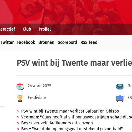
teractief
Club
Profiel
Twitter
Facebook
Bronnen
Scorebord
RSS feed
PSV wint bij Twente maar verli
24 april 2025
Gr
Eredivisie
E
PSV wint bij Twente maar verliest Saibari en Obispo
Veerman: "Guus heeft al vijf bonuswedstrijden gehad dit s
Bosz over vele laatkomers dit seizoen
Bosz: "Vanaf die openingsgoal uitstekend gevoetbald"