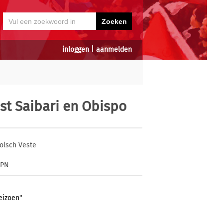
inloggen
|
aanmelden
est Saibari en Obispo
olsch Veste
SPN
eizoen"