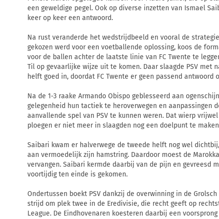
een geweldige pegel. Ook op diverse inzetten van Ismael Sai
keer op keer een antwoord.
Na rust veranderde het wedstrijdbeeld en vooral de strategie
gekozen werd voor een voetballende oplossing, koos de forma
voor de ballen achter de laatste linie van FC Twente te legge
Til op gevaarlijke wijze uit te komen. Daar slaagde PSV met
helft goed in, doordat FC Twente er geen passend antwoord 
Na de 1-3 raake Armando Obispo geblesseerd aan ogenschijnli
gelegenheid hun tactiek te heroverwegen en aanpassingen do
aanvallende spel van PSV te kunnen weren. Dat wierp vrijwel 
ploegen er niet meer in slaagden nog een doelpunt te maken
Saibari kwam er halverwege de tweede helft nog wel dichtbij,
aan vermoedelijk zijn hamstring. Daardoor moest de Marokk
vervangen. Saibari kermde daarbij van de pijn en gevreesd 
voortijdig ten einde is gekomen.
Ondertussen boekt PSV dankzij de overwinning in de Grolsch 
strijd om plek twee in de Eredivisie, die recht geeft op rech
League. De Eindhovenaren koesteren daarbij een voorsprong 