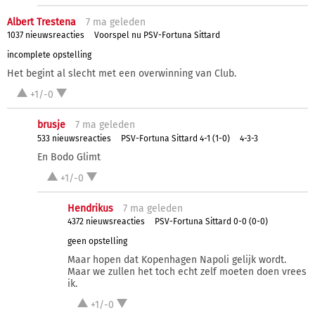
Albert Trestena
7 ma
geleden
1037 nieuwsreacties
Voorspel nu PSV-Fortuna Sittard
incomplete opstelling
Het begint al slecht met een overwinning van Club.
+1/-0
brusje
7 ma
geleden
533 nieuwsreacties
PSV-Fortuna Sittard 4-1 (1-0)
4-3-3
En Bodo Glimt
+1/-0
Hendrikus
7 ma
geleden
4372 nieuwsreacties
PSV-Fortuna Sittard 0-0 (0-0)
geen opstelling
Maar hopen dat Kopenhagen Napoli gelijk wordt.
Maar we zullen het toch echt zelf moeten doen vrees
ik.
+1/-0