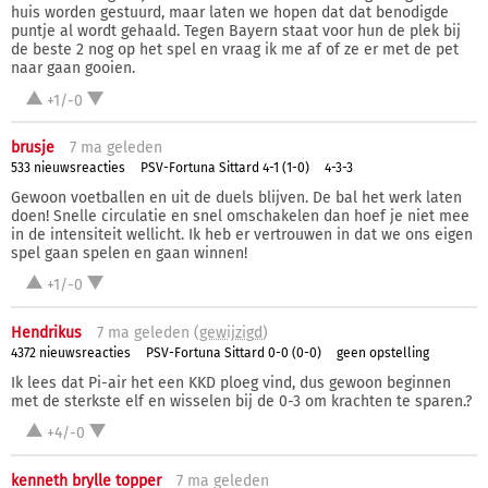
huis worden gestuurd, maar laten we hopen dat dat benodigde
puntje al wordt gehaald. Tegen Bayern staat voor hun de plek bij
de beste 2 nog op het spel en vraag ik me af of ze er met de pet
naar gaan gooien.
+1/-0
brusje
7 ma
geleden
533 nieuwsreacties
PSV-Fortuna Sittard 4-1 (1-0)
4-3-3
Gewoon voetballen en uit de duels blijven. De bal het werk laten
doen! Snelle circulatie en snel omschakelen dan hoef je niet mee
in de intensiteit wellicht. Ik heb er vertrouwen in dat we ons eigen
spel gaan spelen en gaan winnen!
+1/-0
Hendrikus
7 ma
geleden (
gewijzigd
)
4372 nieuwsreacties
PSV-Fortuna Sittard 0-0 (0-0)
geen opstelling
Ik lees dat Pi-air het een KKD ploeg vind, dus gewoon beginnen
met de sterkste elf en wisselen bij de 0-3 om krachten te sparen.?
+4/-0
kenneth brylle topper
7 ma
geleden