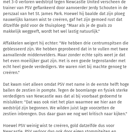
met 3-0 verloren wedstrijd tegen Newcastle United verscheen de
trainer van PSV geflankeerd door aanvoerder Jerdy Schouten in de
perszaal van het St. James Park. Hoewel hij baalde dat zijn ploeg
nauwelijks kansen wist te creëren, gaf het zijn gemoed rust dat
ditzelfde gold voor de thuisploeg: "Maar als je de goals zo
makkelijk weggeeft, wordt het wel lastig natuurlijk."
Affakkelen weigert hij echter: "We hebben drie centrumspitsen die
geblesseerd zijn. We hebben geprobeerd dat in te vullen met twee
aanvallende middenvelders. Maar zonder echte spits weet je dat
het even moeilijker gaat zijn. Het is een goede tegenstander met
echt heel goede verdedigers. We waren niet bij machte genoeg te
creëren."
Dat kwam niet alleen omdat PSV met name in de eerste helft hoge
ballen de zestien in pompte. Tegen de boomlange en fysiek sterke
verdedigers van Newcastle was dat al bij voorbaat gedoemd te
mislukken: "Dat was ook niet het plan waarmee we hier aan de
wedstrijd zijn begonnen. We wilden juist lage voorzetten de
zestien inbrengen. Dus daar gaan we nog wel kritisch naar kijken."
Hoewel PSV weinig wist te creëren, gold datzelfde dus voor
Newcastle. PSV verloor dan ook door eigen stommiteiten en