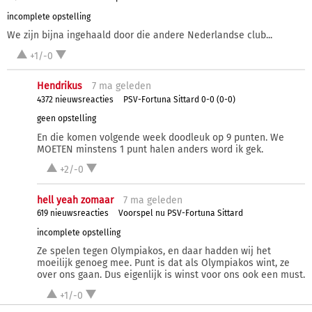
incomplete opstelling
We zijn bijna ingehaald door die andere Nederlandse club...
+1/-0
Hendrikus
7 ma
geleden
4372 nieuwsreacties
PSV-Fortuna Sittard 0-0 (0-0)
geen opstelling
En die komen volgende week doodleuk op 9 punten. We
MOETEN minstens 1 punt halen anders word ik gek.
+2/-0
hell yeah zomaar
7 ma
geleden
619 nieuwsreacties
Voorspel nu PSV-Fortuna Sittard
incomplete opstelling
Ze spelen tegen Olympiakos, en daar hadden wij het
moeilijk genoeg mee. Punt is dat als Olympiakos wint, ze
over ons gaan. Dus eigenlijk is winst voor ons ook een must.
+1/-0