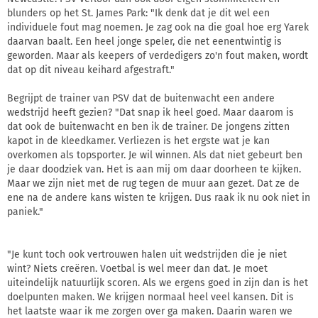
blunders op het St. James Park: "Ik denk dat je dit wel een
individuele fout mag noemen. Je zag ook na die goal hoe erg Yarek
daarvan baalt. Een heel jonge speler, die net eenentwintig is
geworden. Maar als keepers of verdedigers zo'n fout maken, wordt
dat op dit niveau keihard afgestraft."
Begrijpt de trainer van PSV dat de buitenwacht een andere
wedstrijd heeft gezien? "Dat snap ik heel goed. Maar daarom is
dat ook de buitenwacht en ben ik de trainer. De jongens zitten
kapot in de kleedkamer. Verliezen is het ergste wat je kan
overkomen als topsporter. Je wil winnen. Als dat niet gebeurt ben
je daar doodziek van. Het is aan mij om daar doorheen te kijken.
Maar we zijn niet met de rug tegen de muur aan gezet. Dat ze de
ene na de andere kans wisten te krijgen. Dus raak ik nu ook niet in
paniek."
"Je kunt toch ook vertrouwen halen uit wedstrijden die je niet
wint? Niets creëren. Voetbal is wel meer dan dat. Je moet
uiteindelijk natuurlijk scoren. Als we ergens goed in zijn dan is het
doelpunten maken. We krijgen normaal heel veel kansen. Dit is
het laatste waar ik me zorgen over ga maken. Daarin waren we