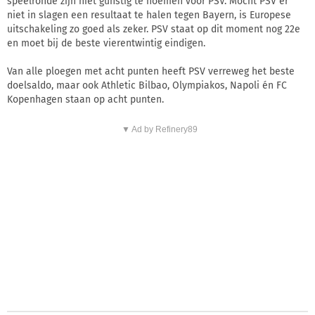
speelronde zijn niet gunstig te noemen voor PSV. Mocht PSV er
niet in slagen een resultaat te halen tegen Bayern, is Europese
uitschakeling zo goed als zeker. PSV staat op dit moment nog 22e
en moet bij de beste vierentwintig eindigen.
Van alle ploegen met acht punten heeft PSV verreweg het beste
doelsaldo, maar ook Athletic Bilbao, Olympiakos, Napoli én FC
Kopenhagen staan op acht punten.
▼ Ad by Refinery89