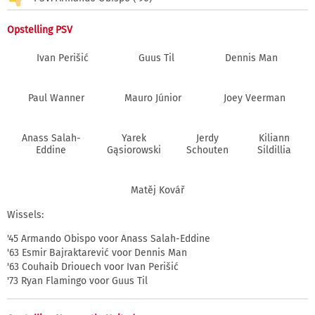
Opstelling PSV
Ivan Perišić
Guus Til
Dennis Man
Paul Wanner
Mauro Júnior
Joey Veerman
Anass Salah-
Yarek
Jerdy
Kiliann
Eddine
Gąsiorowski
Schouten
Sildillia
Matěj Kovář
Wissels:
'45 Armando Obispo voor Anass Salah-Eddine
'63 Esmir Bajraktarević voor Dennis Man
'63 Couhaib Driouech voor Ivan Perišić
'73 Ryan Flamingo voor Guus Til