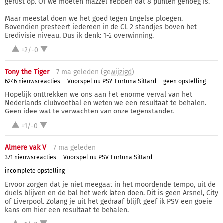
gerust op. Of we moeten mazzel hebben dat 8 punten genoeg is.
Maar meestal doen we het goed tegen Engelse ploegen.
Bovendien presteert iedereen in de CL 2 standjes boven het
Eredivisie niveau. Dus ik denk: 1-2 overwinning.
+2/-0
Tony the Tiger
7 ma
geleden (
gewijzigd
)
6246 nieuwsreacties
Voorspel nu PSV-Fortuna Sittard
geen opstelling
Hopelijk onttrekken we ons aan het enorme verval van het
Nederlands clubvoetbal en weten we een resultaat te behalen.
Geen idee wat te verwachten van onze tegenstander.
+1/-0
Almere vak V
7 ma
geleden
371 nieuwsreacties
Voorspel nu PSV-Fortuna Sittard
incomplete opstelling
Ervoor zorgen dat je niet meegaat in het moordende tempo, uit de
duels blijven en de bal het werk laten doen. Dit is geen Arsnel, City
of Liverpool. Zolang je uit het gedraaf blijft geef ik PSV een goeie
kans om hier een resultaat te behalen.