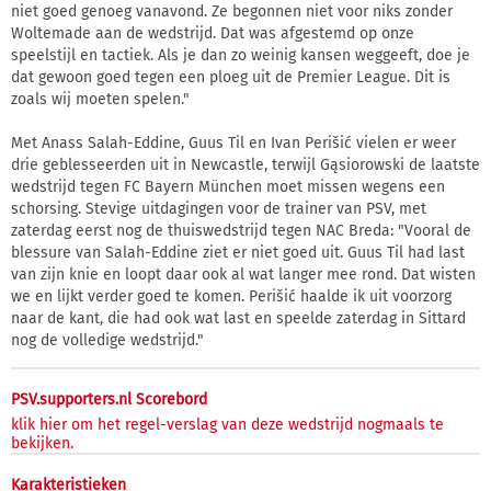
niet goed genoeg vanavond. Ze begonnen niet voor niks zonder
Woltemade aan de wedstrijd. Dat was afgestemd op onze
speelstijl en tactiek. Als je dan zo weinig kansen weggeeft, doe je
dat gewoon goed tegen een ploeg uit de Premier League. Dit is
zoals wij moeten spelen."
Met Anass Salah-Eddine, Guus Til en Ivan Perišić vielen er weer
drie geblesseerden uit in Newcastle, terwijl Gąsiorowski de laatste
wedstrijd tegen FC Bayern München moet missen wegens een
schorsing. Stevige uitdagingen voor de trainer van PSV, met
zaterdag eerst nog de thuiswedstrijd tegen NAC Breda: "Vooral de
blessure van Salah-Eddine ziet er niet goed uit. Guus Til had last
van zijn knie en loopt daar ook al wat langer mee rond. Dat wisten
we en lijkt verder goed te komen. Perišić haalde ik uit voorzorg
naar de kant, die had ook wat last en speelde zaterdag in Sittard
nog de volledige wedstrijd."
PSV.supporters.nl Scorebord
klik hier om het regel-verslag van deze wedstrijd nogmaals te
bekijken.
Karakteristieken