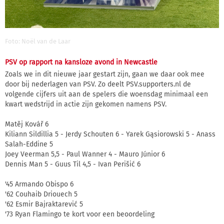
Foto: Noël van de Laar
PSV op rapport na kansloze avond in Newcastle
Zoals we in dit nieuwe jaar gestart zijn, gaan we daar ook mee
door bij nederlagen van PSV. Zo deelt PSV.supporters.nl de
volgende cijfers uit aan de spelers die woensdag minimaal een
kwart wedstrijd in actie zijn gekomen namens PSV.
Matěj Kovář 6
Kiliann Sildillia 5 - Jerdy Schouten 6 - Yarek Gąsiorowski 5 - Anass
Salah-Eddine 5
Joey Veerman 5,5 - Paul Wanner 4 - Mauro Júnior 6
Dennis Man 5 - Guus Til 4,5 - Ivan Perišić 6
'45 Armando Obispo 6
'62 Couhaib Driouech 5
'62 Esmir Bajraktarević 5
'73 Ryan Flamingo te kort voor een beoordeling