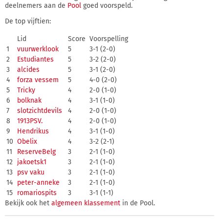
deelnemers aan de
Pool
goed voorspeld.
De top vijftien:
Lid
Score
Voorspelling
1
vuurwerklook
5
3-1 (2-0)
2
Estudiantes
5
3-2 (2-0)
3
alcides
5
3-1 (2-0)
4
forza vessem
5
4-0 (2-0)
5
Tricky
4
2-0 (1-0)
6
bolknak
4
3-1 (1-0)
7
slotzichtdevils
4
2-0 (1-0)
8
1913PSV.
4
2-0 (1-0)
9
Hendrikus
4
3-1 (1-0)
10
Obelix
4
3-2 (2-1)
11
ReserveBelg
3
2-1 (1-0)
12
jakoetsk1
3
2-1 (1-0)
13
psv vaku
3
2-1 (1-0)
14
peter-anneke
3
2-1 (1-0)
15
romariospits
3
3-1 (1-1)
Bekijk ook het
algemeen klassement
in de Pool.