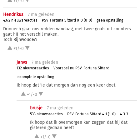
+1/-0
Hendrikus
7 ma
geleden
4372 nieuwsreacties
PSV-Fortuna Sittard 0-0 (0-0)
geen opstelling
Driouech gaat ons redden vandaag, met twee goals uit counters
gaat hij het verschil maken.
Toch Rijnwoude??
+1/-0
janvs
7 ma
geleden
132 nieuwsreacties
Voorspel nu PSV-Fortuna Sittard
incomplete opstelling
Ik hoop dat 'ie dat morgen dan nog een keer doet.
+1/-0
brusje
7 ma
geleden
533 nieuwsreacties
PSV-Fortuna Sittard 4-1 (1-0)
4-3-3
Ik hoop dat ik overmorgen kan zeggen dat hij dat
gisteren gedaan heeft
+1/-0