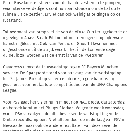
Peter Bosz koos er steeds voor de bal de zestien in te pompen,
waar sterke verdedigers continu klaar stonden om de bal op te
ruimen uit de zestien. Er viel dan ook weinig af te dingen op de
ruststand.
Tot overmaat van ramp viel de van de Afrika Cup teruggekeerde en
ingevlogen Anass Salah-Eddine uit met een ogenschijnlijk zware
hamstringblessure. Ook Ivan Perišić en Guus Til kwamen niet
ongeschonden uit de strijd, waarbij het in de komende dagen
duidelijk zal worden wat de ernst is van de kwetsuren.
Gąsiorowski mist de thuiswedstrijd tegen FC Bayern München
sowieso. De Spanjaard stond voor aanvang van de wedstrijd op
het St. James Park al op scherp en door zijn gele kaart is hij
geschorst voor het laatste competitieduel van de UEFA Champions
League.
Voor PSV gaat het vizier nu in mineur op NAC Breda, dat zaterdag
op bezoek komt in het Philips Stadion. Volgende week woensdag
wacht PSV vervolgens de allesbeslissende wedstrijd tegen de
Duitse recordkampioen. Niet alleen door de nederlaag van PSV in
Newcastle, maar ook de andere resultaten van deze zevende