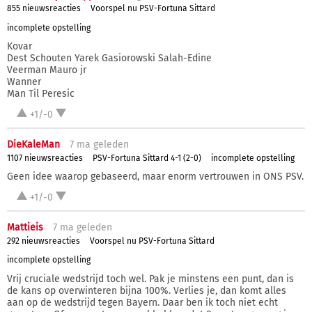
855 nieuwsreacties
Voorspel nu PSV-Fortuna Sittard
incomplete opstelling
Kovar
Dest Schouten Yarek Gasiorowski Salah-Edine
Veerman Mauro jr
Wanner
Man Til Peresic
+1/-0
DieKaleMan
7 ma
geleden
1107 nieuwsreacties
PSV-Fortuna Sittard 4-1 (2-0)
incomplete opstelling
Geen idee waarop gebaseerd, maar enorm vertrouwen in ONS PSV.
+1/-0
Mattieis
7 ma
geleden
292 nieuwsreacties
Voorspel nu PSV-Fortuna Sittard
incomplete opstelling
Vrij cruciale wedstrijd toch wel. Pak je minstens een punt, dan is
de kans op overwinteren bijna 100%. Verlies je, dan komt alles
aan op de wedstrijd tegen Bayern. Daar ben ik toch niet echt