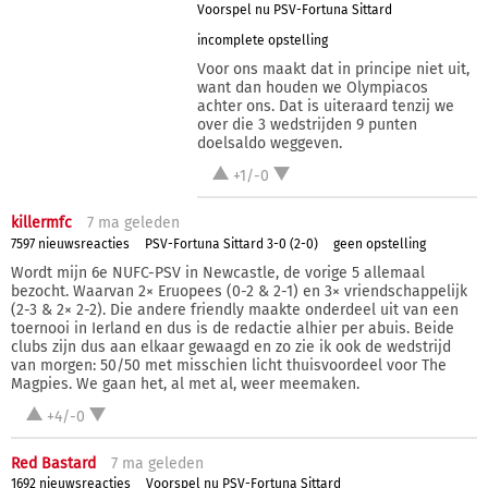
Voorspel nu PSV-Fortuna Sittard
incomplete opstelling
Voor ons maakt dat in principe niet uit,
want dan houden we Olympiacos
achter ons. Dat is uiteraard tenzij we
over die 3 wedstrijden 9 punten
doelsaldo weggeven.
+1/-0
killermfc
7 ma
geleden
7597 nieuwsreacties
PSV-Fortuna Sittard 3-0 (2-0)
geen opstelling
Wordt mijn 6e NUFC-PSV in Newcastle, de vorige 5 allemaal
bezocht. Waarvan 2× Eruopees (0-2 & 2-1) en 3× vriendschappelijk
(2-3 & 2× 2-2). Die andere friendly maakte onderdeel uit van een
toernooi in Ierland en dus is de redactie alhier per abuis. Beide
clubs zijn dus aan elkaar gewaagd en zo zie ik ook de wedstrijd
van morgen: 50/50 met misschien licht thuisvoordeel voor The
Magpies. We gaan het, al met al, weer meemaken.
+4/-0
Red Bastard
7 ma
geleden
1692 nieuwsreacties
Voorspel nu PSV-Fortuna Sittard