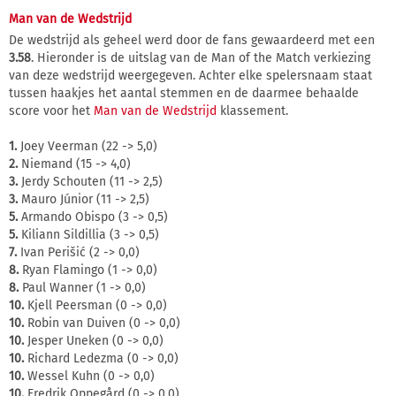
Man van de Wedstrijd
De wedstrijd als geheel werd door de fans gewaardeerd met een
3.58
. Hieronder is de uitslag van de Man of the Match verkiezing
van deze wedstrijd weergegeven. Achter elke spelersnaam staat
tussen haakjes het aantal stemmen en de daarmee behaalde
score voor het
Man van de Wedstrijd
klassement.
1.
Joey Veerman (22 -> 5,0)
2.
Niemand (15 -> 4,0)
3.
Jerdy Schouten (11 -> 2,5)
3.
Mauro Júnior (11 -> 2,5)
5.
Armando Obispo (3 -> 0,5)
5.
Kiliann Sildillia (3 -> 0,5)
7.
Ivan Perišić (2 -> 0,0)
8.
Ryan Flamingo (1 -> 0,0)
8.
Paul Wanner (1 -> 0,0)
10.
Kjell Peersman (0 -> 0,0)
10.
Robin van Duiven (0 -> 0,0)
10.
Jesper Uneken (0 -> 0,0)
10.
Richard Ledezma (0 -> 0,0)
10.
Wessel Kuhn (0 -> 0,0)
10.
Fredrik Oppegård (0 -> 0,0)