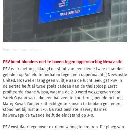
Foto: Noël van de Laar
PSV komt blunders niet te boven tegen oppermachtig Newcastle
PSV is er niet in geslaagd de stunt van een kleine twee maanden
geleden op Anfield te herhalen tegen een oppermachtig Newcastle
United. Hoewel er lang geen vuiltje aan de lucht leek, gaf PSV in
de eerste helft al twee goals cadeau aan de thuisploeg. Eerst
profiteerde Yoane Wissa, waarna de 2-0 werd weggegeven door
Yarek Gąsiorowski, die een bal veel te kort terugspeelde richting
Matěj Kovář. Zonder zelf echt grote kansen te hebben gecreëerd,
stond het bij rust al 2-0. Na rust besliste Harvey Barnes
halverwege de tweede helft de eindstand op 3-0.
PSV wist daar tegenover extreem weinig te creëren. De ploeg van