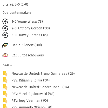
Uitslag: 3-0 (2-0)
Doelpuntenmakers:
1-0 Yoane Wissa ('8)
2-0 Anthony Gordon ('30)
3-0 Harvey Barnes ('65)
Daniel Siebert (Dui)
52.000 toeschouwers
Kaarten:
Newcastle United: Bruno Guimaraes ('26)
PSV: Kiliann Sildillia ('34)
Newcastle United: Sandro Tonali ('54)
PSV: Yarek Gąsiorowski ('62)
PSV: Joey Veerman ('90)
PSV: Armando Obispo ('90)