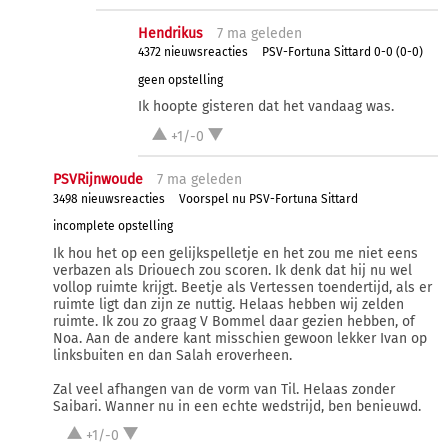
Hendrikus
7 ma
geleden
4372 nieuwsreacties
PSV-Fortuna Sittard 0-0 (0-0)
geen opstelling
Ik hoopte gisteren dat het vandaag was.
+1/-0
PSVRijnwoude
7 ma
geleden
3498 nieuwsreacties
Voorspel nu PSV-Fortuna Sittard
incomplete opstelling
Ik hou het op een gelijkspelletje en het zou me niet eens
verbazen als Driouech zou scoren. Ik denk dat hij nu wel
vollop ruimte krijgt. Beetje als Vertessen toendertijd, als er
ruimte ligt dan zijn ze nuttig. Helaas hebben wij zelden
ruimte. Ik zou zo graag V Bommel daar gezien hebben, of
Noa. Aan de andere kant misschien gewoon lekker Ivan op
linksbuiten en dan Salah eroverheen.
Zal veel afhangen van de vorm van Til. Helaas zonder
Saibari. Wanner nu in een echte wedstrijd, ben benieuwd.
+1/-0