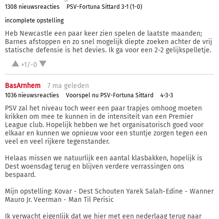
1308 nieuwsreacties
PSV-Fortuna Sittard 3-1 (1-0)
incomplete opstelling
Heb Newcastle een paar keer zien spelen de laatste maanden;
Barnes afstoppen en zo snel mogelijk diepte zoeken achter de vrij
statische defensie is het devies. Ik ga voor een 2-2 gelijkspelletje.
+1/-0
BasArnhem
7 ma
geleden
1036 nieuwsreacties
Voorspel nu PSV-Fortuna Sittard
4-3-3
PSV zal het niveau toch weer een paar trapjes omhoog moeten
krikken om mee te kunnen in de intensiteit van een Premier
League club. Hopelijk hebben we het organisatorisch goed voor
elkaar en kunnen we opnieuw voor een stuntje zorgen tegen een
veel en veel rijkere tegenstander.
Helaas missen we natuurlijk een aantal klasbakken, hopelijk is
Dest woensdag terug en blijven verdere verrassingen ons
bespaard.
Mijn opstelling: Kovar - Dest Schouten Yarek Salah-Edine - Wanner
Mauro Jr. Veerman - Man Til Perisic
Ik verwacht eigenlijk dat we hier met een nederlaag terug naar