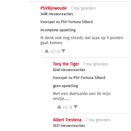
PSVRijnwoude
7 ma
geleden
3498 nieuwsreacties
Voorspel nu PSV-Fortuna Sittard
incomplete opstelling
Ik denk ook nog steeds dat ajax op 9 punten
gaat komen.
+2/-0
Tony the Tiger
7 ma
geleden
6246 nieuwsreacties
Voorspel nu PSV-Fortuna Sittard
geen opstelling
Met een doelsaldo van lik mijn
vestje......
+1/-0
Albert Trestena
7 ma
geleden
1037 nieuwsreacties