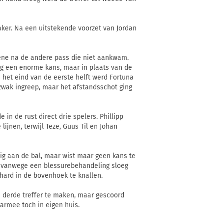
aker. Na een uitstekende voorzet van Jordan
 ene na de andere pass die niet aankwam.
ing een enorme kans, maar in plaats van de
n het eind van de eerste helft werd Fortuna
zwak ingreep, maar het afstandsschot ging
in de rust direct drie spelers. Phillipp
jnen, terwijl Teze, Guus Til en Johan
dig aan de bal, maar wist maar geen kans te
n vanwege een blessurebehandeling sloeg
hard in de bovenhoek te knallen.
 derde treffer te maken, maar gescoord
armee toch in eigen huis.