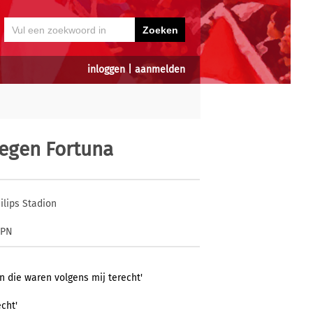
inloggen
|
aanmelden
tegen Fortuna
ilips Stadion
SPN
en die waren volgens mij terecht'
echt'