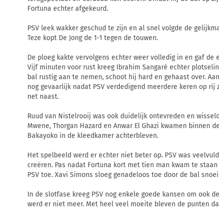
Fortuna echter afgekeurd.
PSV leek wakker geschud te zijn en al snel volgde de gelijkm
Teze kopt De Jong de 1-1 tegen de touwen.
De ploeg kakte vervolgens echter weer volledig in en gaf de
Vijf minuten voor rust kreeg Ibrahim Sangaré echter plotsel
bal rustig aan te nemen, schoot hij hard en gehaast over. Aa
nog gevaarlijk nadat PSV verdedigend meerdere keren op rij 
net naast.
Ruud van Nistelrooij was ook duidelijk ontevreden en wisselde 
Mwene, Thorgan Hazard en Anwar El Ghazi kwamen binnen de li
Bakayoko in de kleedkamer achterbleven.
Het spelbeeld werd er echter niet beter op. PSV was veelvul
creëren. Pas nadat Fortuna kort met tien man kwam te staa
PSV toe. Xavi Simons sloeg genadeloos toe door de bal snoei
In de slotfase kreeg PSV nog enkele goede kansen om ook de
werd er niet meer. Met heel veel moeite bleven de punten da