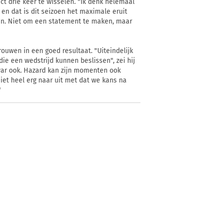
t drie keer te wisselen. "Ik denk helemaal
 en dat is dit seizoen het maximale eruit
sen. Niet om een statement te maken, maar
rouwen in een goed resultaat. "Uiteindelijk
ie een wedstrijd kunnen beslissen", zei hij
nwar ook. Hazard kan zijn momenten ook
niet heel erg naar uit met dat we kans na
"