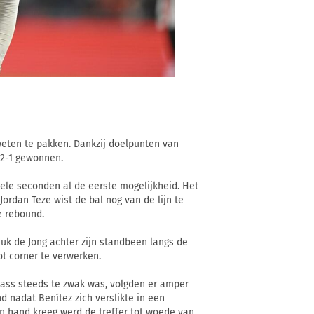
weten te pakken. Dankzij doelpunten van
 2-1 gewonnen.
ele seconden al de eerste mogelijkheid. Het
ordan Teze wist de bal nog van de lijn te
e rebound.
uk de Jong achter zijn standbeen langs de
ot corner te verwerken.
ass steeds te zwak was, volgden er amper
 nadat Benítez zich verslikte in een
jn hand kreeg werd de treffer tot woede van