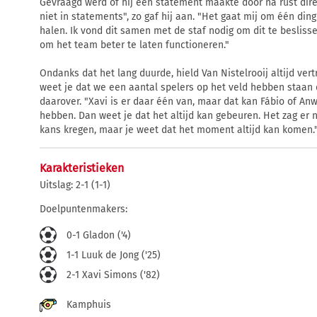
Gevraagd werd of hij een statement maakte door na rust direc
niet in statements", zo gaf hij aan. "Het gaat mij om één ding
halen. Ik vond dit samen met de staf nodig om dit te beslis
om het team beter te laten functioneren."
Ondanks dat het lang duurde, hield Van Nistelrooij altijd vert
weet je dat we een aantal spelers op het veld hebben staan d
daarover. "Xavi is er daar één van, maar dat kan Fábio of A
hebben. Dan weet je dat het altijd kan gebeuren. Het zag er 
kans kregen, maar je weet dat het moment altijd kan komen.
Karakteristieken
Uitslag: 2-1 (1-1)
Doelpuntenmakers:
0-1 Gladon ('4)
1-1 Luuk de Jong ('25)
2-1 Xavi Simons ('82)
Kamphuis