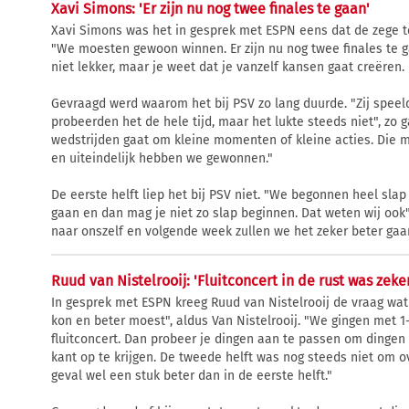
Xavi Simons: 'Er zijn nu nog twee finales te gaan'
Xavi Simons was het in gesprek met ESPN eens dat de zege te
"We moesten gewoon winnen. Er zijn nu nog twee finales te ga
niet lekker, maar je weet dat je vanzelf kansen gaat creëren.
Gevraagd werd waarom het bij PSV zo lang duurde. "Zij speel
probeerden het de hele tijd, maar het lukte steeds niet", zo ga
wedstrijden gaat om kleine momenten of kleine acties. Die mo
en uiteindelijk hebben we gewonnen."
De eerste helft liep het bij PSV niet. "We begonnen heel slap 
gaan en dan mag je niet zo slap beginnen. Dat weten wij ook", z
naar onszelf en volgende week zullen we het zeker beter gaa
Ruud van Nistelrooij: 'Fluitconcert in de rust was zeke
In gesprek met ESPN kreeg Ruud van Nistelrooij de vraag wat h
kon en beter moest", aldus Van Nistelrooij. "We gingen met 1
fluitconcert. Dan probeer je dingen aan te passen om dinge
kant op te krijgen. De tweede helft was nog steeds niet om ov
geval wel een stuk beter dan in de eerste helft."