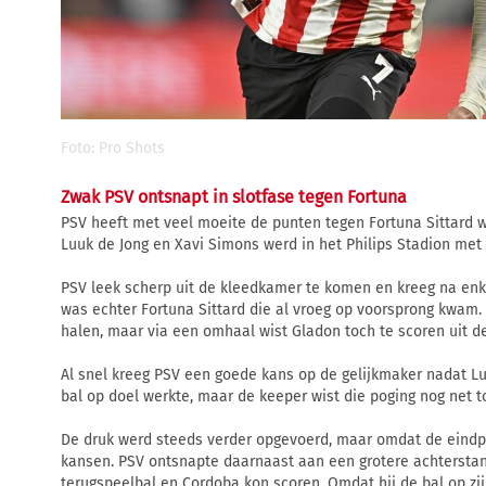
Foto: Pro Shots
Zwak PSV ontsnapt in slotfase tegen Fortuna
PSV heeft met veel moeite de punten tegen Fortuna Sittard 
Luuk de Jong en Xavi Simons werd in het Philips Stadion met
PSV leek scherp uit de kleedkamer te komen en kreeg na enk
was echter Fortuna Sittard die al vroeg op voorsprong kwam. J
halen, maar via een omhaal wist Gladon toch te scoren uit d
Al snel kreeg PSV een goede kans op de gelijkmaker nadat Lu
bal op doel werkte, maar de keeper wist die poging nog net t
De druk werd steeds verder opgevoerd, maar omdat de eindp
kansen. PSV ontsnapte daarnaast aan een grotere achterstand
terugspeelbal en Cordoba kon scoren. Omdat hij de bal op zi