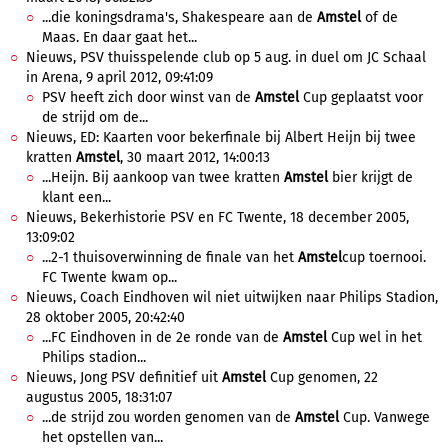
...die koningsdrama's, Shakespeare aan de
Amstel
of de
Maas. En daar gaat het...
Nieuws, PSV thuisspelende club op 5 aug. in duel om JC Schaal
in Arena, 9 april 2012, 09:41:09
PSV heeft zich door winst van de
Amstel
Cup geplaatst voor
de strijd om de...
Nieuws, ED: Kaarten voor bekerfinale bij Albert Heijn bij twee
kratten
Amstel
, 30 maart 2012, 14:00:13
...Heijn. Bij aankoop van twee kratten
Amstel
bier krijgt de
klant een...
Nieuws, Bekerhistorie PSV en FC Twente, 18 december 2005,
13:09:02
...2-1 thuisoverwinning de finale van het
Amstel
cup toernooi.
FC Twente kwam op...
Nieuws, Coach Eindhoven wil niet uitwijken naar Philips Stadion,
28 oktober 2005, 20:42:40
...FC Eindhoven in de 2e ronde van de
Amstel
Cup wel in het
Philips stadion...
Nieuws, Jong PSV definitief uit
Amstel
Cup genomen, 22
augustus 2005, 18:31:07
...de strijd zou worden genomen van de
Amstel
Cup. Vanwege
het opstellen van...