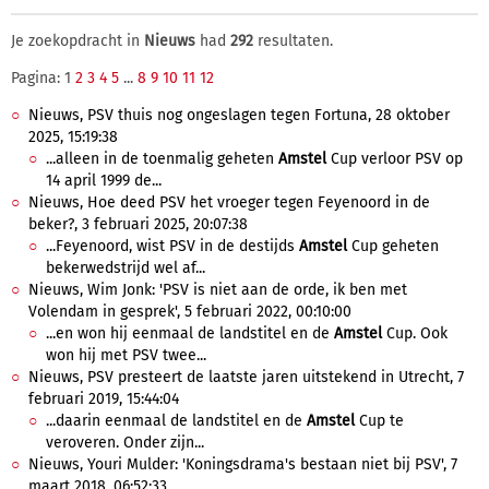
Je zoekopdracht in
Nieuws
had
292
resultaten.
Pagina: 1
2
3
4
5
...
8
9
10
11
12
Nieuws, PSV thuis nog ongeslagen tegen Fortuna, 28 oktober
2025, 15:19:38
...alleen in de toenmalig geheten
Amstel
Cup verloor PSV op
14 april 1999 de...
Nieuws, Hoe deed PSV het vroeger tegen Feyenoord in de
beker?, 3 februari 2025, 20:07:38
...Feyenoord, wist PSV in de destijds
Amstel
Cup geheten
bekerwedstrijd wel af...
Nieuws, Wim Jonk: 'PSV is niet aan de orde, ik ben met
Volendam in gesprek', 5 februari 2022, 00:10:00
...en won hij eenmaal de landstitel en de
Amstel
Cup. Ook
won hij met PSV twee...
Nieuws, PSV presteert de laatste jaren uitstekend in Utrecht, 7
februari 2019, 15:44:04
...daarin eenmaal de landstitel en de
Amstel
Cup te
veroveren. Onder zijn...
Nieuws, Youri Mulder: 'Koningsdrama's bestaan niet bij PSV', 7
maart 2018, 06:52:33