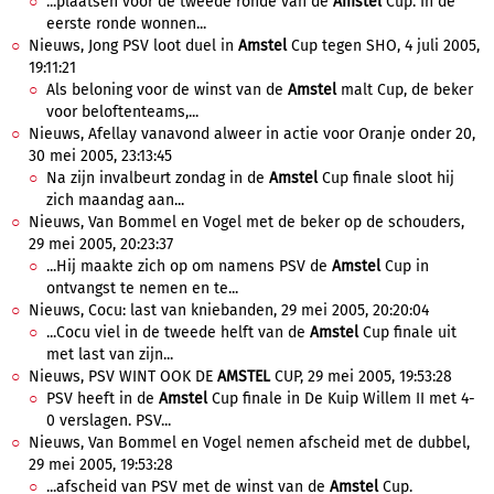
...plaatsen voor de tweede ronde van de
Amstel
Cup. In de
eerste ronde wonnen...
Nieuws, Jong PSV loot duel in
Amstel
Cup tegen SHO, 4 juli 2005,
19:11:21
Als beloning voor de winst van de
Amstel
malt Cup, de beker
voor beloftenteams,...
Nieuws, Afellay vanavond alweer in actie voor Oranje onder 20,
30 mei 2005, 23:13:45
Na zijn invalbeurt zondag in de
Amstel
Cup finale sloot hij
zich maandag aan...
Nieuws, Van Bommel en Vogel met de beker op de schouders,
29 mei 2005, 20:23:37
...Hij maakte zich op om namens PSV de
Amstel
Cup in
ontvangst te nemen en te...
Nieuws, Cocu: last van kniebanden, 29 mei 2005, 20:20:04
...Cocu viel in de tweede helft van de
Amstel
Cup finale uit
met last van zijn...
Nieuws, PSV WINT OOK DE
AMSTEL
CUP, 29 mei 2005, 19:53:28
PSV heeft in de
Amstel
Cup finale in De Kuip Willem II met 4-
0 verslagen. PSV...
Nieuws, Van Bommel en Vogel nemen afscheid met de dubbel,
29 mei 2005, 19:53:28
...afscheid van PSV met de winst van de
Amstel
Cup.