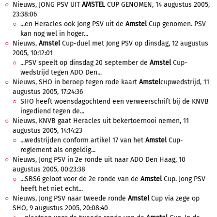
Nieuws, JONG PSV UIT
AMSTEL
CUP GENOMEN, 14 augustus 2005,
23:38:06
...en Heracles ook Jong PSV uit de
Amstel
Cup genomen. PSV
kan nog wel in hoger...
Nieuws,
Amstel
Cup-duel met Jong PSV op dinsdag, 12 augustus
2005, 10:12:01
...PSV speelt op dinsdag 20 september de
Amstel
Cup-
wedstrijd tegen ADO Den...
Nieuws, SHO in beroep tegen rode kaart
Amstel
cupwedstrijd, 11
augustus 2005, 17:24:36
SHO heeft woensdagochtend een verweerschrift bij de KNVB
ingediend tegen de...
Nieuws, KNVB gaat Heracles uit bekertoernooi nemen, 11
augustus 2005, 14:14:23
...wedstrijden conform artikel 17 van het
Amstel
Cup-
reglement als ongeldig...
Nieuws, Jong PSV in 2e ronde uit naar ADO Den Haag, 10
augustus 2005, 00:23:38
...SBS6 geloot voor de 2e ronde van de
Amstel
Cup. Jong PSV
heeft het niet echt...
Nieuws, Jong PSV naar tweede ronde
Amstel
Cup via zege op
SHO, 9 augustus 2005, 20:08:40