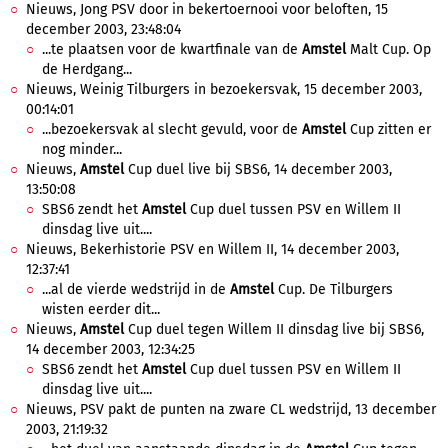
Nieuws, Jong PSV door in bekertoernooi voor beloften, 15
december 2003, 23:48:04
...te plaatsen voor de kwartfinale van de
Amstel
Malt Cup. Op
de Herdgang...
Nieuws, Weinig Tilburgers in bezoekersvak, 15 december 2003,
00:14:01
...bezoekersvak al slecht gevuld, voor de
Amstel
Cup zitten er
nog minder...
Nieuws,
Amstel
Cup duel live bij SBS6, 14 december 2003,
13:50:08
SBS6 zendt het
Amstel
Cup duel tussen PSV en Willem II
dinsdag live uit....
Nieuws, Bekerhistorie PSV en Willem II, 14 december 2003,
12:37:41
...al de vierde wedstrijd in de
Amstel
Cup. De Tilburgers
wisten eerder dit...
Nieuws,
Amstel
Cup duel tegen Willem II dinsdag live bij SBS6,
14 december 2003, 12:34:25
SBS6 zendt het
Amstel
Cup duel tussen PSV en Willem II
dinsdag live uit....
Nieuws, PSV pakt de punten na zware CL wedstrijd, 13 december
2003, 21:19:32