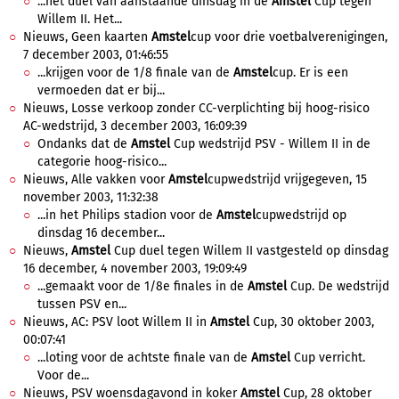
...het duel van aanstaande dinsdag in de
Amstel
Cup tegen
Willem II. Het...
Nieuws, Geen kaarten
Amstel
cup voor drie voetbalverenigingen,
7 december 2003, 01:46:55
...krijgen voor de 1/8 finale van de
Amstel
cup. Er is een
vermoeden dat er bij...
Nieuws, Losse verkoop zonder CC-verplichting bij hoog-risico
AC-wedstrijd, 3 december 2003, 16:09:39
Ondanks dat de
Amstel
Cup wedstrijd PSV - Willem II in de
categorie hoog-risico...
Nieuws, Alle vakken voor
Amstel
cupwedstrijd vrijgegeven, 15
november 2003, 11:32:38
...in het Philips stadion voor de
Amstel
cupwedstrijd op
dinsdag 16 december...
Nieuws,
Amstel
Cup duel tegen Willem II vastgesteld op dinsdag
16 december, 4 november 2003, 19:09:49
...gemaakt voor de 1/8e finales in de
Amstel
Cup. De wedstrijd
tussen PSV en...
Nieuws, AC: PSV loot Willem II in
Amstel
Cup, 30 oktober 2003,
00:07:41
...loting voor de achtste finale van de
Amstel
Cup verricht.
Voor de...
Nieuws, PSV woensdagavond in koker
Amstel
Cup, 28 oktober