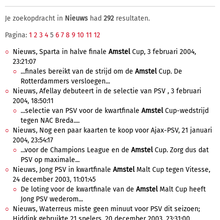
Je zoekopdracht in
Nieuws
had
292
resultaten.
Pagina:
1
2
3
4
5
6
7
8
9
10
11
12
Nieuws, Sparta in halve finale
Amstel
Cup, 3 februari 2004,
23:21:07
...finales bereikt van de strijd om de
Amstel
Cup. De
Rotterdammers versloegen...
Nieuws, Afellay debuteert in de selectie van PSV , 3 februari
2004, 18:50:11
...selectie van PSV voor de kwartfinale
Amstel
Cup-wedstrijd
tegen NAC Breda....
Nieuws, Nog een paar kaarten te koop voor Ajax-PSV, 21 januari
2004, 23:54:17
...voor de Champions League en de
Amstel
Cup. Zorg dus dat
PSV op maximale...
Nieuws, Jong PSV in kwartfinale
Amstel
Malt Cup tegen Vitesse,
24 december 2003, 11:01:45
De loting voor de kwartfinale van de
Amstel
Malt Cup heeft
Jong PSV wederom...
Nieuws, Waterreus miste geen minuut voor PSV dit seizoen;
Hiddink gebruikte 21 spelers, 20 december 2003, 23:31:00