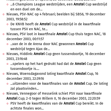
...6 Champions League wedstrijden, een
Amstel
Cup wedstrijd
en een duel om de...
Nieuws, PSV-NAC op 4 februari; beelden bij SBS6, 19 december
2003, 19:58:52
De KNVB heeft de
Amstel
Cup wedstrijd in de kwartfinale
tussen PSV en NAC, te...
Nieuws, PSV loot in kwartfinale
Amstel
Cup thuis tegen NAC, 18
december 2003, 00:11:57
...van de in de Arena door NAC gewonnen
Amstel
Cup
wedstrijd tegen Ajax de...
Nieuws, Hiddink:
Amstel
Cup geen tussendoortje, 16 december
2003, 23:16:48
...spelers op het hart gedrukt had dat de
Amstel
Cup geen
tussendoortje is....
Nieuws, Woensdagavond loting kwartfinale
Amstel
Cup, 16
december 2003, 22:39:16
...uitzenden voor de kwartfinales van de
Amstel
Cup. De loting
zal plaatsvinden...
Nieuws, Vennegoor of Hesselink schiet PSV naar kwartfinale
Amstel
Cup; 2-0 tegen Willem II, 16 december 2003, 22:20:59
PSV heeft de kwartfinales van de
Amstel
Cup bereikt. In de
achtste finales won...