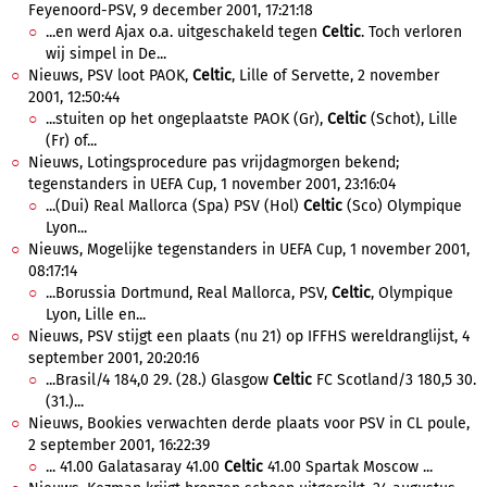
Feyenoord-PSV, 9 december 2001, 17:21:18
...en werd Ajax o.a. uitgeschakeld tegen
Celtic
. Toch verloren
wij simpel in De...
Nieuws, PSV loot PAOK,
Celtic
, Lille of Servette, 2 november
2001, 12:50:44
...stuiten op het ongeplaatste PAOK (Gr),
Celtic
(Schot), Lille
(Fr) of...
Nieuws, Lotingsprocedure pas vrijdagmorgen bekend;
tegenstanders in UEFA Cup, 1 november 2001, 23:16:04
...(Dui) Real Mallorca (Spa) PSV (Hol)
Celtic
(Sco) Olympique
Lyon...
Nieuws, Mogelijke tegenstanders in UEFA Cup, 1 november 2001,
08:17:14
...Borussia Dortmund, Real Mallorca, PSV,
Celtic
, Olympique
Lyon, Lille en...
Nieuws, PSV stijgt een plaats (nu 21) op IFFHS wereldranglijst, 4
september 2001, 20:20:16
...Brasil/4 184,0 29. (28.) Glasgow
Celtic
FC Scotland/3 180,5 30.
(31.)...
Nieuws, Bookies verwachten derde plaats voor PSV in CL poule,
2 september 2001, 16:22:39
... 41.00 Galatasaray 41.00
Celtic
41.00 Spartak Moscow ...