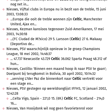
nog net in...
Nieuws, Vijftal clubs in Europa nu in bezit van de treble, 15 juni
2003, 13:08:33
...Europa die ooit de treble wonnen zijn
Celtic
, Manchester
United, Ajax en...
Nieuws, Kezman kansloos tegenover Zuid-Amerikanen, 17 mei
2003, 14:30:18
...(FC Ciudad de M?xico) 29 5. Larsson (
Celtic
) 27 6. Makaay
(Deportivo de...
Nieuws, PSV waarschijnlijk opnieuw in 3e groep Champions
League, 18 mei 2002, 14:46:37
... 47.737 Newcastle 43.729
Celtic
36.062 Sparta Praag 48.312 of
hun...
Nieuws, Castillo: 'Binnen een maand hoop ik naar PSV te gaan';
Doelpunt bij terugkomst in Bolivia, 30 april 2002, 10:14:32
...verving L?der Paz die binnenkort naar
Celtic
vertrekt voor
een stage en...
Nieuws, PSV gestegen op wereldranglijst IFFHS, 12 januari 2002,
12:42:28
...Celta Vigo, Spain - 221,0 15. (69.)
Celtic
FC, Scotland - 214,0
16....
Nieuws, Van Hooijdonk wil nog geen favorietenrol voor