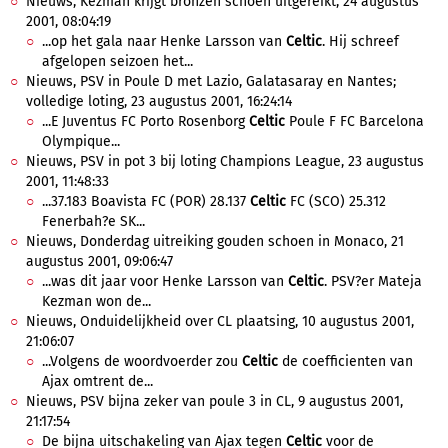
Nieuws, Kezman krijgt bronzen schoen uitgereikt, 24 augustus
2001, 08:04:19
...op het gala naar Henke Larsson van
Celtic
. Hij schreef
afgelopen seizoen het...
Nieuws, PSV in Poule D met Lazio, Galatasaray en Nantes;
volledige loting, 23 augustus 2001, 16:24:14
...E Juventus FC Porto Rosenborg
Celtic
Poule F FC Barcelona
Olympique...
Nieuws, PSV in pot 3 bij loting Champions League, 23 augustus
2001, 11:48:33
...37.183 Boavista FC (POR) 28.137
Celtic
FC (SCO) 25.312
Fenerbah?e SK...
Nieuws, Donderdag uitreiking gouden schoen in Monaco, 21
augustus 2001, 09:06:47
...was dit jaar voor Henke Larsson van
Celtic
. PSV?er Mateja
Kezman won de...
Nieuws, Onduidelijkheid over CL plaatsing, 10 augustus 2001,
21:06:07
...Volgens de woordvoerder zou
Celtic
de coefficienten van
Ajax omtrent de...
Nieuws, PSV bijna zeker van poule 3 in CL, 9 augustus 2001,
21:17:54
De bijna uitschakeling van Ajax tegen
Celtic
voor de