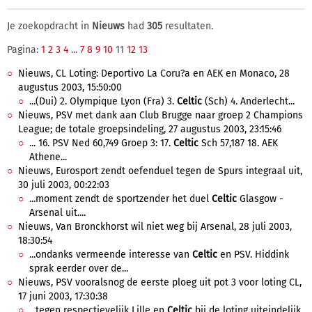
Je zoekopdracht in
Nieuws
had
305
resultaten.
Pagina:
1
2
3
4
...
7
8
9
10
11
12
13
Nieuws, CL Loting: Deportivo La Coru?a en AEK en Monaco, 28
augustus 2003, 15:50:00
...(Dui) 2. Olympique Lyon (Fra) 3.
Celtic
(Sch) 4. Anderlecht...
Nieuws, PSV met dank aan Club Brugge naar groep 2 Champions
League; de totale groepsindeling, 27 augustus 2003, 23:15:46
... 16. PSV Ned 60,749 Groep 3: 17.
Celtic
Sch 57,187 18. AEK
Athene...
Nieuws, Eurosport zendt oefenduel tegen de Spurs integraal uit,
30 juli 2003, 00:22:03
...moment zendt de sportzender het duel
Celtic
Glasgow -
Arsenal uit....
Nieuws, Van Bronckhorst wil niet weg bij Arsenal, 28 juli 2003,
18:30:54
...ondanks vermeende interesse van
Celtic
en PSV. Hiddink
sprak eerder over de...
Nieuws, PSV vooralsnog de eerste ploeg uit pot 3 voor loting CL,
17 juni 2003, 17:30:38
...tegen respectievelijk Lille en
Celtic
bij de loting uiteindelijk