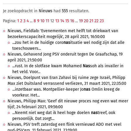
Je zoekopdracht in
Nieuws
had
555
resultaten.
Pagina:
1
2
3
4
...
8
9
10
11
12
13
14
15
16
...
19
20
21
22
23
Nieuws, Fieldlab: 'Evenementen met helft tot driekwart van
bezoekerscapaciteit mogelijk', 28 april 2021, 16:50:00
...zou het in de huidige coro
nas
ituatie wel nodig zijn dat alle
toeschouwers...
Nieuws, Gehavend Jong PSV onderuit tegen De Graafschap, 19
april 2021, 21:50:00
...rust. In de slotfase kwam Mohamed
Nas
soh als invaller in
het veld. Voor...
Nieuws, Doelpunt van Eran Zahavi bij ruime zege Israël, Philipp
Max ziet Duitsland verrassend verliezen, 31 maart 2021, 22:35:00
...inzetbaar was. Montpellier-keeper Jo
nas
Omlin kreeg de
voorkeur. Het...
Nieuws, Philipp Max: 'Geef dit nieuwe proces nog even wat meer
tijd', 24 februari 2021, 09:56:00
...Neemt niet weg dat ik heel hoge doelen
nas
treef, ook
persoonlijk. Dat zorgt...
Nieuws, PSV treft zaterdag een flink vernieuwd ADO met veel
oud-PSV'ers, 11 februari 2021, 23:19:00