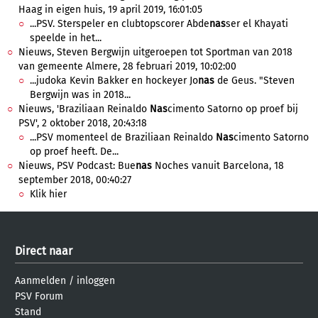
Haag in eigen huis, 19 april 2019, 16:01:05
...PSV. Sterspeler en clubtopscorer Abde
nas
ser el Khayati
speelde in het...
Nieuws, Steven Bergwijn uitgeroepen tot Sportman van 2018
van gemeente Almere, 28 februari 2019, 10:02:00
...judoka Kevin Bakker en hockeyer Jo
nas
de Geus. "Steven
Bergwijn was in 2018...
Nieuws, 'Braziliaan Reinaldo
Nas
cimento Satorno op proef bij
PSV', 2 oktober 2018, 20:43:18
...PSV momenteel de Braziliaan Reinaldo
Nas
cimento Satorno
op proef heeft. De...
Nieuws, PSV Podcast: Bue
nas
Noches vanuit Barcelona, 18
september 2018, 00:40:27
Klik hier
Direct naar
Aanmelden
/
inloggen
PSV Forum
Stand