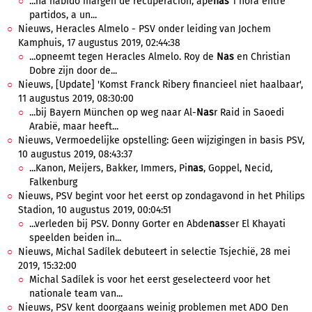
...ha habido margen de recuperación, ape
nas
1 hora entre
partidos, a un...
Nieuws, Heracles Almelo - PSV onder leiding van Jochem
Kamphuis, 17 augustus 2019, 02:44:38
...opneemt tegen Heracles Almelo. Roy de
Nas
en Christian
Dobre zijn door de...
Nieuws, [Update] 'Komst Franck Ribery financieel niet haalbaar',
11 augustus 2019, 08:30:00
...bij Bayern München op weg naar Al-
Nas
r Raid in Saoedi
Arabië, maar heeft...
Nieuws, Vermoedelijke opstelling: Geen wijzigingen in basis PSV,
10 augustus 2019, 08:43:37
...Kanon, Meijers, Bakker, Immers, Pi
nas
, Goppel, Necid,
Falkenburg
Nieuws, PSV begint voor het eerst op zondagavond in het Philips
Stadion, 10 augustus 2019, 00:04:51
...verleden bij PSV. Donny Gorter en Abde
nas
ser El Khayati
speelden beiden in...
Nieuws, Michal Sadílek debuteert in selectie Tsjechië, 28 mei
2019, 15:32:00
Michal Sadílek is voor het eerst geselecteerd voor het
nationale team van...
Nieuws, PSV kent doorgaans weinig problemen met ADO Den