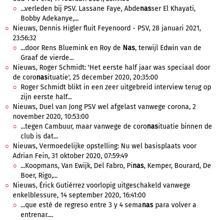
...verleden bij PSV. Lassane Faye, Abde
nas
ser El Khayati,
Bobby Adekanye,...
Nieuws, Dennis Higler fluit Feyenoord - PSV, 28 januari 2021,
23:56:32
...door Rens Bluemink en Roy de
Nas
, terwijl Edwin van de
Graaf de vierde...
Nieuws, Roger Schmidt: 'Het eerste half jaar was speciaal door
de coro
nas
ituatie', 25 december 2020, 20:35:00
Roger Schmidt blikt in een zeer uitgebreid interview terug op
zijn eerste half...
Nieuws, Duel van Jong PSV wel afgelast vanwege corona, 2
november 2020, 10:53:00
...tegen Cambuur, maar vanwege de coro
nas
ituatie binnen de
club is dat...
Nieuws, Vermoedelijke opstelling: Nu wel basisplaats voor
Adrian Fein, 31 oktober 2020, 07:59:49
...Koopmans, Van Ewijk, Del Fabro, Pi
nas
, Kemper, Bourard, De
Boer, Rigo,...
Nieuws, Érick Gutiérrez voorlopig uitgeschakeld vanwege
enkelblessure, 14 september 2020, 16:41:00
...que esté de regreso entre 3 y 4 sema
nas
para volver a
entrenar....