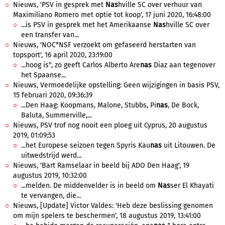
Nieuws, 'PSV in gesprek met
Nas
hville SC over verhuur van
Maximiliano Romero met optie tot koop', 17 juni 2020, 16:48:00
...is PSV in gesprek met het Amerikaanse
Nas
hville SC over
een transfer van...
Nieuws, 'NOC*NSF verzoekt om gefaseerd herstarten van
topsport', 16 april 2020, 23:19:00
...hoog is", zo geeft Carlos Alberto Are
nas
Diaz aan tegenover
het Spaanse...
Nieuws, Vermoedelijke opstelling: Geen wijzigingen in basis PSV,
15 februari 2020, 09:36:39
...Den Haag: Koopmans, Malone, Stubbs, Pi
nas
, De Bock,
Baluta, Summerville,...
Nieuws, PSV trof nog nooit een ploeg uit Cyprus, 20 augustus
2019, 01:09:53
...het Europese seizoen tegen Spyris Kau
nas
uit Litouwen. De
uitwedstrijd werd...
Nieuws, 'Bart Ramselaar in beeld bij ADO Den Haag', 19
augustus 2019, 10:32:00
...melden. De middenvelder is in beeld om
Nas
ser El Khayati
te vervangen, die...
Nieuws, [Update] Victor Valdes: 'Heb deze beslissing genomen
om mijn spelers te beschermen', 18 augustus 2019, 13:41:00