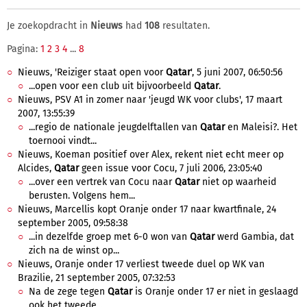
Je zoekopdracht in
Nieuws
had
108
resultaten.
Pagina:
1
2
3
4
...
8
Nieuws, 'Reiziger staat open voor
Qatar
', 5 juni 2007, 06:50:56
...open voor een club uit bijvoorbeeld
Qatar
.
Nieuws, PSV A1 in zomer naar 'jeugd WK voor clubs', 17 maart
2007, 13:55:39
...regio de nationale jeugdelftallen van
Qatar
en Maleisi?. Het
toernooi vindt...
Nieuws, Koeman positief over Alex, rekent niet echt meer op
Alcides,
Qatar
geen issue voor Cocu, 7 juli 2006, 23:05:40
...over een vertrek van Cocu naar
Qatar
niet op waarheid
berusten. Volgens hem...
Nieuws, Marcellis kopt Oranje onder 17 naar kwartfinale, 24
september 2005, 09:58:38
...in dezelfde groep met 6-0 won van
Qatar
werd Gambia, dat
zich na de winst op...
Nieuws, Oranje onder 17 verliest tweede duel op WK van
Brazilie, 21 september 2005, 07:32:53
Na de zege tegen
Qatar
is Oranje onder 17 er niet in geslaagd
ook het tweede...