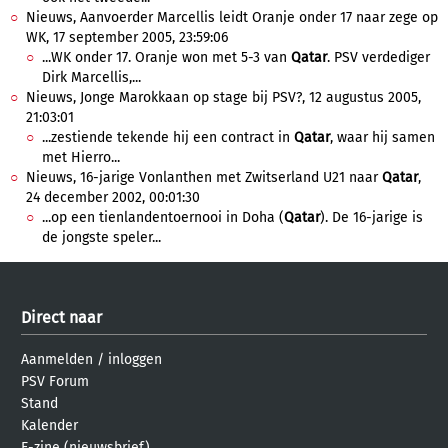
Nieuws, Aanvoerder Marcellis leidt Oranje onder 17 naar zege op
WK, 17 september 2005, 23:59:06
...WK onder 17. Oranje won met 5-3 van
Qatar
. PSV verdediger
Dirk Marcellis,...
Nieuws, Jonge Marokkaan op stage bij PSV?, 12 augustus 2005,
21:03:01
...zestiende tekende hij een contract in
Qatar
, waar hij samen
met Hierro...
Nieuws, 16-jarige Vonlanthen met Zwitserland U21 naar
Qatar
,
24 december 2002, 00:01:30
...op een tienlandentoernooi in Doha (
Qatar
). De 16-jarige is
de jongste speler...
Direct naar
Aanmelden
/
inloggen
PSV Forum
Stand
Kalender
E-zine (nieuwsbrief)