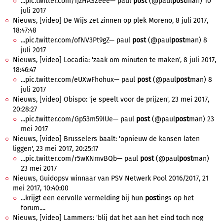
...pic.twitter.com/1JzHASZeee— paul
post
(@paul
post
man) 10
juli 2017
Nieuws, [video] De Wijs zet zinnen op plek Moreno, 8 juli 2017,
18:47:48
...pic.twitter.com/ofNV3Pt9gZ— paul
post
(@paul
post
man) 8
juli 2017
Nieuws, [video] Locadia: 'zaak om minuten te maken', 8 juli 2017,
18:46:47
...pic.twitter.com/eUXwFhohux— paul
post
(@paul
post
man) 8
juli 2017
Nieuws, [video] Obispo: 'je speelt voor de prijzen', 23 mei 2017,
20:28:27
...pic.twitter.com/Gp53m59IUe— paul
post
(@paul
post
man) 23
mei 2017
Nieuws, [video] Brusselers baalt: 'opnieuw de kansen laten
liggen', 23 mei 2017, 20:25:17
...pic.twitter.com/r5wKNmvBQb— paul
post
(@paul
post
man)
23 mei 2017
Nieuws, Guidopsv winnaar van PSV Netwerk Pool 2016/2017, 21
mei 2017, 10:40:00
...krijgt een eervolle vermelding bij hun
post
ings op het
forum....
Nieuws, [video] Lammers: 'blij dat het aan het eind toch nog