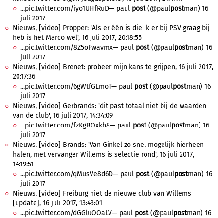
...pic.twitter.com/iyo1UHfRuD— paul
post
(@paul
post
man) 16
juli 2017
Nieuws, [video] Pröpper: 'Als er één is die ik er bij PSV graag bij
heb is het Marco wel', 16 juli 2017, 20:18:55
...pic.twitter.com/8Z5oFwavmx— paul
post
(@paul
post
man) 16
juli 2017
Nieuws, [video] Brenet: probeer mijn kans te grijpen, 16 juli 2017,
20:17:36
...pic.twitter.com/6gWtfGLmoT— paul
post
(@paul
post
man) 16
juli 2017
Nieuws, [video] Gerbrands: 'dit past totaal niet bij de waarden
van de club', 16 juli 2017, 14:34:09
...pic.twitter.com/fzKgBOxkh8— paul
post
(@paul
post
man) 16
juli 2017
Nieuws, [video] Brands: 'Van Ginkel zo snel mogelijk hierheen
halen, met vervanger Willems is selectie rond', 16 juli 2017,
14:19:51
...pic.twitter.com/qMusVe8d6D— paul
post
(@paul
post
man) 16
juli 2017
Nieuws, [video] Freiburg niet de nieuwe club van Willems
[update], 16 juli 2017, 13:43:01
...pic.twitter.com/dGGluOOaLV— paul
post
(@paul
post
man) 16