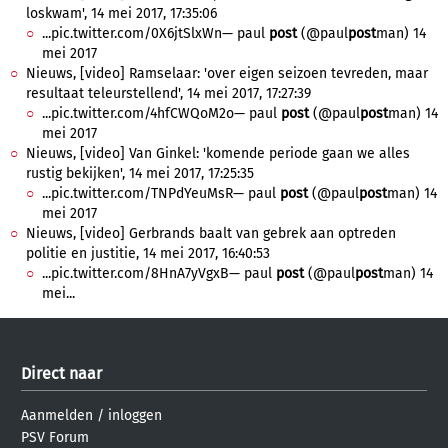
loskwam', 14 mei 2017, 17:35:06
...pic.twitter.com/0X6jtSlxWn— paul
post
(@paul
post
man) 14
mei 2017
Nieuws, [video] Ramselaar: 'over eigen seizoen tevreden, maar
resultaat teleurstellend', 14 mei 2017, 17:27:39
...pic.twitter.com/4hfCWQoM2o— paul
post
(@paul
post
man) 14
mei 2017
Nieuws, [video] Van Ginkel: 'komende periode gaan we alles
rustig bekijken', 14 mei 2017, 17:25:35
...pic.twitter.com/TNPdYeuMsR— paul
post
(@paul
post
man) 14
mei 2017
Nieuws, [video] Gerbrands baalt van gebrek aan optreden
politie en justitie, 14 mei 2017, 16:40:53
...pic.twitter.com/8HnA7yVgxB— paul
post
(@paul
post
man) 14
mei...
Direct naar
Aanmelden
/
inloggen
PSV Forum