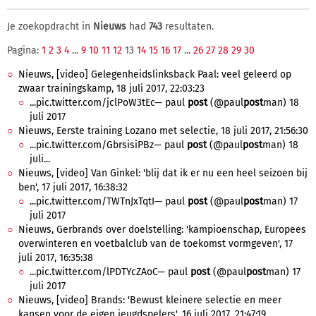
Je zoekopdracht in
Nieuws
had
743
resultaten.
Pagina:
1
2
3
4
...
9
10
11
12
13
14
15
16
17
...
26
27
28
29
30
Nieuws, [video] Gelegenheidslinksback Paal: veel geleerd op
zwaar trainingskamp, 18 juli 2017, 22:03:23
...pic.twitter.com/jclPoW3tEc— paul
post
(@paul
post
man) 18
juli 2017
Nieuws, Eerste training Lozano met selectie, 18 juli 2017, 21:56:30
...pic.twitter.com/GbrsisiPBz— paul
post
(@paul
post
man) 18
juli...
Nieuws, [video] Van Ginkel: 'blij dat ik er nu een heel seizoen bij
ben', 17 juli 2017, 16:38:32
...pic.twitter.com/TWTnJxTqtI— paul
post
(@paul
post
man) 17
juli 2017
Nieuws, Gerbrands over doelstelling: 'kampioenschap, Europees
overwinteren en voetbalclub van de toekomst vormgeven', 17
juli 2017, 16:35:38
...pic.twitter.com/lPDTYcZAoC— paul
post
(@paul
post
man) 17
juli 2017
Nieuws, [video] Brands: 'Bewust kleinere selectie en meer
kansen voor de eigen jeugdspelers', 16 juli 2017, 21:47:19