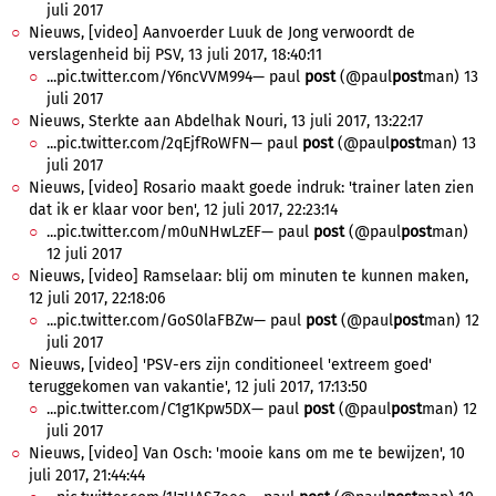
juli 2017
Nieuws, [video] Aanvoerder Luuk de Jong verwoordt de
verslagenheid bij PSV, 13 juli 2017, 18:40:11
...pic.twitter.com/Y6ncVVM994— paul
post
(@paul
post
man) 13
juli 2017
Nieuws, Sterkte aan Abdelhak Nouri, 13 juli 2017, 13:22:17
...pic.twitter.com/2qEjfRoWFN— paul
post
(@paul
post
man) 13
juli 2017
Nieuws, [video] Rosario maakt goede indruk: 'trainer laten zien
dat ik er klaar voor ben', 12 juli 2017, 22:23:14
...pic.twitter.com/m0uNHwLzEF— paul
post
(@paul
post
man)
12 juli 2017
Nieuws, [video] Ramselaar: blij om minuten te kunnen maken,
12 juli 2017, 22:18:06
...pic.twitter.com/GoS0laFBZw— paul
post
(@paul
post
man) 12
juli 2017
Nieuws, [video] 'PSV-ers zijn conditioneel 'extreem goed'
teruggekomen van vakantie', 12 juli 2017, 17:13:50
...pic.twitter.com/C1g1Kpw5DX— paul
post
(@paul
post
man) 12
juli 2017
Nieuws, [video] Van Osch: 'mooie kans om me te bewijzen', 10
juli 2017, 21:44:44