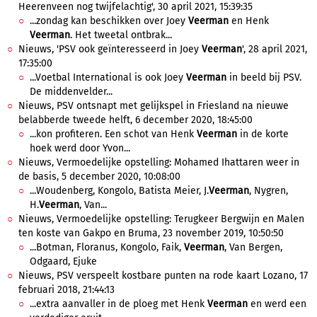
Heerenveen nog twijfelachtig', 30 april 2021, 15:39:35
...zondag kan beschikken over Joey
Veerman
en Henk
Veerman
. Het tweetal ontbrak...
Nieuws, 'PSV ook geïnteresseerd in Joey
Veerman
', 28 april 2021,
17:35:00
...Voetbal International is ook Joey
Veerman
in beeld bij PSV.
De middenvelder...
Nieuws, PSV ontsnapt met gelijkspel in Friesland na nieuwe
belabberde tweede helft, 6 december 2020, 18:45:00
...kon profiteren. Een schot van Henk
Veerman
in de korte
hoek werd door Yvon...
Nieuws, Vermoedelijke opstelling: Mohamed Ihattaren weer in
de basis, 5 december 2020, 10:08:00
...Woudenberg, Kongolo, Batista Meier, J.
Veerman
, Nygren,
H.
Veerman
, Van...
Nieuws, Vermoedelijke opstelling: Terugkeer Bergwijn en Malen
ten koste van Gakpo en Bruma, 23 november 2019, 10:50:50
...Botman, Floranus, Kongolo, Faik,
Veerman
, Van Bergen,
Odgaard, Ejuke
Nieuws, PSV verspeelt kostbare punten na rode kaart Lozano, 17
februari 2018, 21:44:13
...extra aanvaller in de ploeg met Henk
Veerman
en werd een