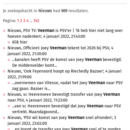
Je zoekopdracht in
Nieuws
had
669
resultaten.
Pagina:
1
2
3
4
...
143
Nieuws, PSV TV:
Veerman
is PSV'er | 'Ik heb hier niet lang over
hoeven nadenken', 4 januari 2022, 21:43:00
Klik hier
Nieuws, Officieel: Joey
Veerman
tekent tot 2026 bij PSV, 4
januari 2022, 21:30:00
...kanalen heeft PSV de komst van Joey
Veerman
bevestigd.
De middenvelder komt...
Nieuws, 'Ook Feyenoord hoopt op Riechedly Bazoer', 4 januari
2022, 21:19:00
...overnemen van Vitesse, nadat het Joey
Veerman
naar PSV
zag gaan. Bazoer is...
Nieuws, sc Heerenveen bevestigt transfer van Joey
Veerman
naar PSV, 4 januari 2022, 11:23:00
...van sc Heerenveen bevestigd dat Joey
Veerman
naar PSV
vertrekt. Maandagavond...
Nieuws, 'PSV wil komst van Joey
Veerman
snel afronden', 3
januari 2022, 23:02:00
...en hoopt de transfer van Joey
Veerman
snel af te ronden.