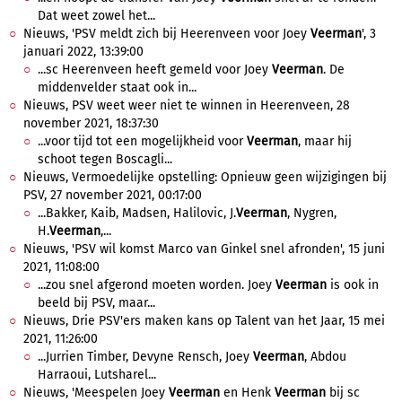
Dat weet zowel het...
Nieuws, 'PSV meldt zich bij Heerenveen voor Joey
Veerman
', 3
januari 2022, 13:39:00
...sc Heerenveen heeft gemeld voor Joey
Veerman
. De
middenvelder staat ook in...
Nieuws, PSV weet weer niet te winnen in Heerenveen, 28
november 2021, 18:37:30
...voor tijd tot een mogelijkheid voor
Veerman
, maar hij
schoot tegen Boscagli...
Nieuws, Vermoedelijke opstelling: Opnieuw geen wijzigingen bij
PSV, 27 november 2021, 00:17:00
...Bakker, Kaib, Madsen, Halilovic, J.
Veerman
, Nygren,
H.
Veerman
,...
Nieuws, 'PSV wil komst Marco van Ginkel snel afronden', 15 juni
2021, 11:08:00
...zou snel afgerond moeten worden. Joey
Veerman
is ook in
beeld bij PSV, maar...
Nieuws, Drie PSV'ers maken kans op Talent van het Jaar, 15 mei
2021, 11:26:00
...Jurrien Timber, Devyne Rensch, Joey
Veerman
, Abdou
Harraoui, Lutsharel...
Nieuws, 'Meespelen Joey
Veerman
en Henk
Veerman
bij sc