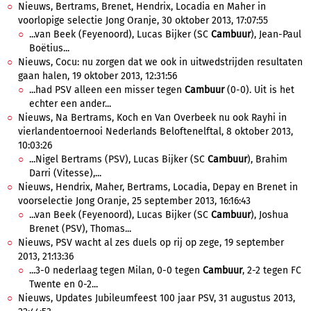
Nieuws, Bertrams, Brenet, Hendrix, Locadia en Maher in
voorlopige selectie Jong Oranje, 30 oktober 2013, 17:07:55
...van Beek (Feyenoord), Lucas Bijker (SC
Cambuur
), Jean-Paul
Boëtius...
Nieuws, Cocu: nu zorgen dat we ook in uitwedstrijden resultaten
gaan halen, 19 oktober 2013, 12:31:56
...had PSV alleen een misser tegen
Cambuur
(0-0). Uit is het
echter een ander...
Nieuws, Na Bertrams, Koch en Van Overbeek nu ook Rayhi in
vierlandentoernooi Nederlands Beloftenelftal, 8 oktober 2013,
10:03:26
...Nigel Bertrams (PSV), Lucas Bijker (SC
Cambuur
), Brahim
Darri (Vitesse),...
Nieuws, Hendrix, Maher, Bertrams, Locadia, Depay en Brenet in
voorselectie Jong Oranje, 25 september 2013, 16:16:43
...van Beek (Feyenoord), Lucas Bijker (SC
Cambuur
), Joshua
Brenet (PSV), Thomas...
Nieuws, PSV wacht al zes duels op rij op zege, 19 september
2013, 21:13:36
...3-0 nederlaag tegen Milan, 0-0 tegen
Cambuur
, 2-2 tegen FC
Twente en 0-2...
Nieuws, Updates Jubileumfeest 100 jaar PSV, 31 augustus 2013,