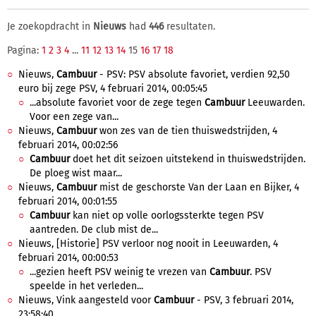
Je zoekopdracht in
Nieuws
had
446
resultaten.
Pagina:
1
2
3
4
...
11
12
13
14
15
16
17
18
Nieuws,
Cambuur
- PSV: PSV absolute favoriet, verdien 92,50
euro bij zege PSV, 4 februari 2014, 00:05:45
...absolute favoriet voor de zege tegen
Cambuur
Leeuwarden.
Voor een zege van...
Nieuws,
Cambuur
won zes van de tien thuiswedstrijden, 4
februari 2014, 00:02:56
Cambuur
doet het dit seizoen uitstekend in thuiswedstrijden.
De ploeg wist maar...
Nieuws,
Cambuur
mist de geschorste Van der Laan en Bijker, 4
februari 2014, 00:01:55
Cambuur
kan niet op volle oorlogssterkte tegen PSV
aantreden. De club mist de...
Nieuws, [Historie] PSV verloor nog nooit in Leeuwarden, 4
februari 2014, 00:00:53
...gezien heeft PSV weinig te vrezen van
Cambuur
. PSV
speelde in het verleden...
Nieuws, Vink aangesteld voor
Cambuur
- PSV, 3 februari 2014,
23:58:40