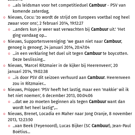
...als leidsman voor het competitieduel
Cambuur
- PSV van
komende zaterdag,
Nieuws, Cocu: 'zo wordt de strijd om Europees voetbal nog heel
zwaar voor ons', 2 februari 2014, 19:12:27
...anders kun je weer wat verwachten bij
Cambuur
uit.' 'Het
ging vandaag op...
Nieuws, Supportersvereniging: 'we gaan niet naar
Cambuur
,
genoeg is genoeg', 24 januari 2014, 20:47:04
...in een verklaring het duel uit tegen
Cambuur
te boycotten.
Deze beslissing...
Nieuws, 'Marcel Ritzmaier in de kijker bij Heerenveen', 20
januari 2014, 19:02:38
...is door PSV dit seizoen verhuurd aan
Cambuur
. Heerenveen
zou in Ritzmaier...
Nieuws, Pröpper: 'PSV heeft het lastig, maar een 'makkie' wil ik
het niet noemen', 6 december 2013, 00:04:06
...dat we zo moeten beginnen als tegen
Cambuur
want dan
wordt het heel lastig",...
Nieuws, Brenet, Locadia en Maher naar Jong Oranje, 8 november
2013, 12:23:50
...van Beek (Feyenoord), Lucas Bijker (SC
Cambuur
), Jean-Paul
Boëtius...