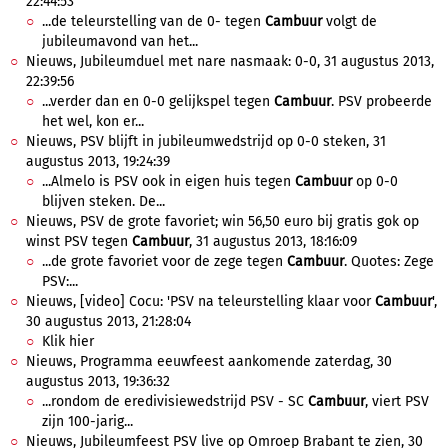
22:44:53
...de teleurstelling van de 0- tegen
Cambuur
volgt de
jubileumavond van het...
Nieuws, Jubileumduel met nare nasmaak: 0-0, 31 augustus 2013,
22:39:56
...verder dan en 0-0 gelijkspel tegen
Cambuur
. PSV probeerde
het wel, kon er...
Nieuws, PSV blijft in jubileumwedstrijd op 0-0 steken, 31
augustus 2013, 19:24:39
...Almelo is PSV ook in eigen huis tegen
Cambuur
op 0-0
blijven steken. De...
Nieuws, PSV de grote favoriet; win 56,50 euro bij gratis gok op
winst PSV tegen
Cambuur
, 31 augustus 2013, 18:16:09
...de grote favoriet voor de zege tegen
Cambuur
. Quotes: Zege
PSV:...
Nieuws, [video] Cocu: 'PSV na teleurstelling klaar voor
Cambuur
',
30 augustus 2013, 21:28:04
Klik hier
Nieuws, Programma eeuwfeest aankomende zaterdag, 30
augustus 2013, 19:36:32
...rondom de eredivisiewedstrijd PSV - SC
Cambuur
, viert PSV
zijn 100-jarig...
Nieuws, Jubileumfeest PSV live op Omroep Brabant te zien, 30