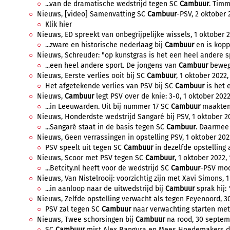
...van de dramatische wedstrijd tegen SC
Cambuur
. Timm
Nieuws, [video] Samenvatting SC
Cambuur
-PSV, 2 oktober 
Klik hier
Nieuws, ED spreekt van onbegrijpelijke wissels, 1 oktober 2
...zware en historische nederlaag bij
Cambuur
en is koppo
Nieuws, Schreuder: "op kunstgras is het een heel andere spo
...een heel andere sport. De jongens van
Cambuur
bewege
Nieuws, Eerste verlies ooit bij SC
Cambuur
, 1 oktober 2022,
Het afgetekende verlies van PSV bij SC
Cambuur
is het e
Nieuws,
Cambuur
legt PSV over de knie: 3-0, 1 oktober 2022
...in Leeuwarden. Uit bij nummer 17 SC
Cambuur
maakten 
Nieuws, Honderdste wedstrijd Sangaré bij PSV, 1 oktober 20
...Sangaré staat in de basis tegen SC
Cambuur
. Daarmee 
Nieuws, Geen verrassingen in opstelling PSV, 1 oktober 2022
PSV speelt uit tegen SC
Cambuur
in dezelfde opstelling a
Nieuws, Scoor met PSV tegen SC
Cambuur
, 1 oktober 2022, 
...Betcity.nl heeft voor de wedstrijd SC
Cambuur
-PSV mooi
Nieuws, Van Nistelrooij: voorzichtig zijn met Xavi Simons, 1
...in aanloop naar de uitwedstrijd bij
Cambuur
sprak hij: 
Nieuws, Zelfde opstelling verwacht als tegen Feyenoord, 3
PSV zal tegen SC
Cambuur
naar verwachting starten met d
Nieuws, Twee schorsingen bij
Cambuur
na rood, 30 septemb
SC
Cambuur
mist Alex Bangura en Mees Hoedemakers doo