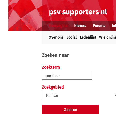
Voorpagina
Nieuws
Forums
In
Over ons
Social
Ledenlijst
Wie onlin
Zoeken naar
Zoekterm
Zoekgebied