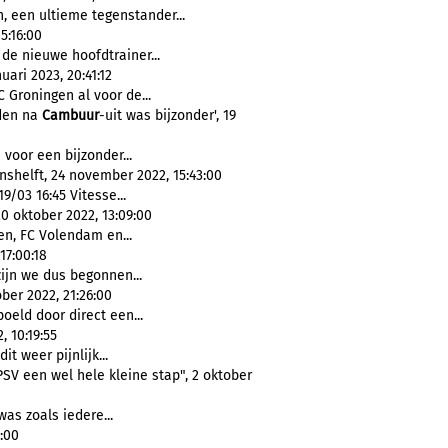
 een ultieme tegenstander...
5:16:00
e nieuwe hoofdtrainer...
ari 2023, 20:41:12
 Groningen al voor de...
rden na
Cambuur
-uit was bijzonder', 19
voor een bijzonder...
shelft, 24 november 2022, 15:43:00
/03 16:45 Vitesse...
0 oktober 2022, 13:09:00
n, FC Volendam en...
17:00:18
zijn we dus begonnen...
ber 2022, 21:26:00
eld door direct een...
, 10:19:55
it weer pijnlijk...
 PSV een wel hele kleine stap", 2 oktober
was zoals iedere...
:00