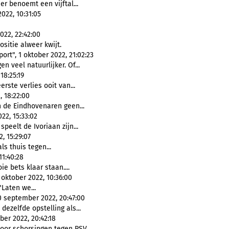
er benoemt een vijftal...
2022, 10:31:05
022, 22:42:00
sitie alweer kwijt.
rt", 1 oktober 2022, 21:02:23
n veel natuurlijker. Of...
 18:25:19
erste verlies ooit van...
, 18:22:00
de Eindhovenaren geen...
22, 15:33:02
speelt de Ivoriaan zijn...
, 15:29:07
ls thuis tegen...
11:40:28
e bets klaar staan....
 oktober 2022, 10:36:00
"Laten we...
0 september 2022, 20:47:00
ezelfde opstelling als...
er 2022, 20:42:18
r schorsingen tegen PSV....