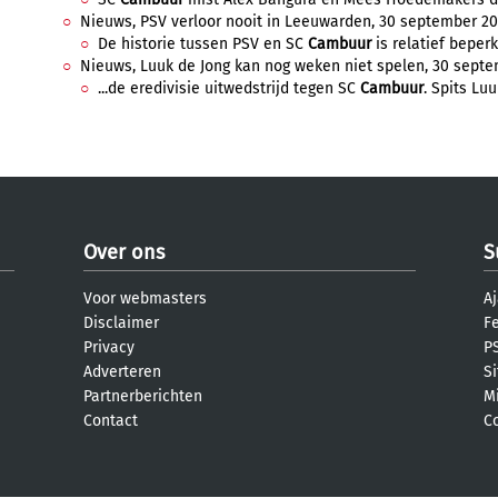
Nieuws, PSV verloor nooit in Leeuwarden, 30 september 202
De historie tussen PSV en SC
Cambuur
is relatief beperk
Nieuws, Luuk de Jong kan nog weken niet spelen, 30 septem
...de eredivisie uitwedstrijd tegen SC
Cambuur
. Spits Luu
Over ons
S
Voor webmasters
Aj
Disclaimer
F
Privacy
PS
Adverteren
S
Partnerberichten
M
Contact
C