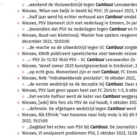
...weekend de thuiswedstrijd tegen
Cambuur
Leeuwarden,
Nieuws, 'Milan van Ewijk in beeld bij PSV', 25 januari 2023, 1
...half jaar werd hij echter verhuurd aan
Cambuur
omdat d
Nieuws, PSV blameert zich met nederlaag in Emmen, 24 janu
...bovendien dat PSV na nederlagen tegen
Cambuur
en FC
Nieuws, Ruud van Nistelrooij: 'Manier hoe spelers reagee
december 2022, 10:05:00
...de reactie na de uitwedstrijd tegen SC
Cambuur
zorgde 
Nieuws, KNVB publiceert speelschema voor tweede seizoen
...- PSV Zo 12/03 16:45 PSV - SC
Cambuur
Leeuwarden Zo 19
Nieuws, 'Vanaf zomer 2025 kunstgrasverbod in Eredivisie', 2
...op echt gras. Momenteel zijn er met
Cambuur
, FC Emme
Nieuws, RvN: "Indrukwekkende prestatie", 16 oktober 2022, 
...de eerste wedstrijd na de deceptie bij
Cambuur
. Daar 
Nieuws, PSV laat geen spaan heel van FC Zürich: 1-5, 6 okto
...het eerste halfuur werd de kater van
Cambuur
weggespo
Nieuws, [adv] Win fors als PSV de nul houdt, 5 oktober 2022
...defensie. De afgelopen wedstrijd tegen
Cambuur
werd d
Nieuws, Rik Elfrink: "van hosanna naar holy moly is bij dit
2022, 15:21:00
...Dagblad het echec van PSV bij
Cambuur
. De journalist 
Nieuws, VI analyseert problemen PSV, 2 oktober 2022, 12:28