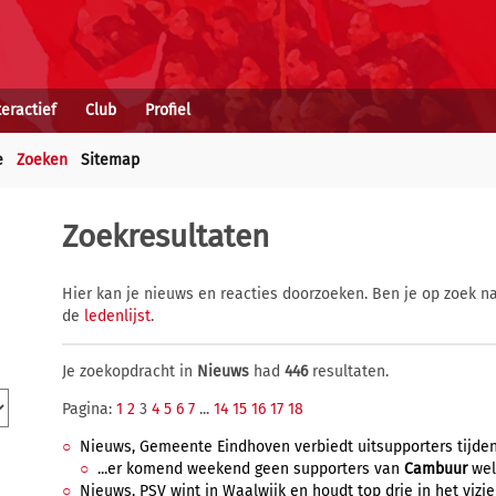
teractief
Club
Profiel
e
Zoeken
Sitemap
Zoekresultaten
Hier kan je nieuws en reacties doorzoeken. Ben je op zoek na
de
ledenlijst
.
Je zoekopdracht in
Nieuws
had
446
resultaten.
Pagina:
1
2
3
4
5
6
7
...
14
15
16
17
18
Nieuws, Gemeente Eindhoven verbiedt uitsupporters tijde
...er komend weekend geen supporters van
Cambuur
welk
Nieuws, PSV wint in Waalwijk en houdt top drie in het vizier