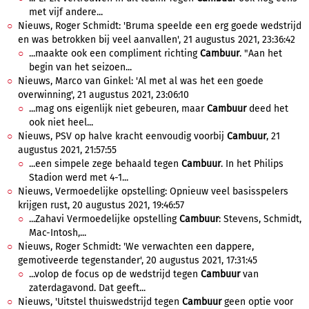
met vijf andere...
Nieuws, Roger Schmidt: 'Bruma speelde een erg goede wedstrijd
en was betrokken bij veel aanvallen', 21 augustus 2021, 23:36:42
...maakte ook een compliment richting
Cambuur
. "Aan het
begin van het seizoen...
Nieuws, Marco van Ginkel: 'Al met al was het een goede
overwinning', 21 augustus 2021, 23:06:10
...mag ons eigenlijk niet gebeuren, maar
Cambuur
deed het
ook niet heel...
Nieuws, PSV op halve kracht eenvoudig voorbij
Cambuur
, 21
augustus 2021, 21:57:55
...een simpele zege behaald tegen
Cambuur
. In het Philips
Stadion werd met 4-1...
Nieuws, Vermoedelijke opstelling: Opnieuw veel basisspelers
krijgen rust, 20 augustus 2021, 19:46:57
...Zahavi Vermoedelijke opstelling
Cambuur
: Stevens, Schmidt,
Mac-Intosh,...
Nieuws, Roger Schmidt: 'We verwachten een dappere,
gemotiveerde tegenstander', 20 augustus 2021, 17:31:45
...volop de focus op de wedstrijd tegen
Cambuur
van
zaterdagavond. Dat geeft...
Nieuws, 'Uitstel thuiswedstrijd tegen
Cambuur
geen optie voor