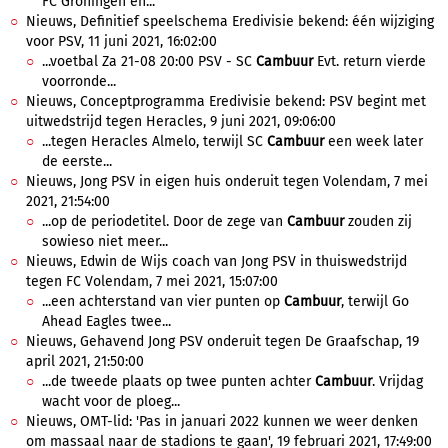
FC Groningen en...
Nieuws, Definitief speelschema Eredivisie bekend: één wijziging
voor PSV, 11 juni 2021, 16:02:00
...voetbal Za 21-08 20:00 PSV - SC
Cambuur
Evt. return vierde
voorronde...
Nieuws, Conceptprogramma Eredivisie bekend: PSV begint met
uitwedstrijd tegen Heracles, 9 juni 2021, 09:06:00
...tegen Heracles Almelo, terwijl SC
Cambuur
een week later
de eerste...
Nieuws, Jong PSV in eigen huis onderuit tegen Volendam, 7 mei
2021, 21:54:00
...op de periodetitel. Door de zege van
Cambuur
zouden zij
sowieso niet meer...
Nieuws, Edwin de Wijs coach van Jong PSV in thuiswedstrijd
tegen FC Volendam, 7 mei 2021, 15:07:00
...een achterstand van vier punten op
Cambuur
, terwijl Go
Ahead Eagles twee...
Nieuws, Gehavend Jong PSV onderuit tegen De Graafschap, 19
april 2021, 21:50:00
...de tweede plaats op twee punten achter
Cambuur
. Vrijdag
wacht voor de ploeg...
Nieuws, OMT-lid: 'Pas in januari 2022 kunnen we weer denken
om massaal naar de stadions te gaan', 19 februari 2021, 17:49:00