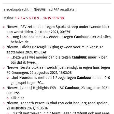
Je zoekopdracht in
Nieuws
had
447
resultaten.
Pagina:
1
2
3
4
5
6
7
8
9
...
14
15
16
17
18
Nieuws, PSV zet in duel tegen Sparta streep onder tweede blok
aan wedstrijden, 2 oktober 2021, 00:37:11
...nog kansloos met 0-4 onderuit tegen
Cambuur
. Het zal alles
behalve de...
Nieuws, Olivier Boscagli: 'Ik ging gewoon voor mijn kans', 12
september 2021, 01:03:41
...Deze was wel mooier dan die tegen
Cambuur
, maar ik ben
blij dat ik twee...
Nieuws, Eerste blok aan wedstrijden eindigt in eigen huis tegen
FC Groningen, 26 augustus 2021, 13:03:08
...het Noorden is met een 1-2 zege tegen
Cambuur
en een 0-0
gelijkspel tegen FC...
Nieuws, [video] Highlights PSV - SC
Cambuur
, 23 augustus 2021,
00:02:55
Klik hier
Nieuws, Kenneth Perez: 'Ik vind PSV echt heel erg goed spelen',
22 augustus 2021, 19:36:36
..."Er zit vertrouwen in dit team. Tegen
Cambuur
ook nog eens